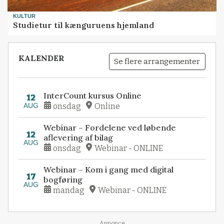
KULTUR
Studietur til kænguruens hjemland
KALENDER
Se flere arrangementer
InterCount kursus Online
12
AUG
onsdag
Online
Webinar – Fordelene ved løbende
12
aflevering af bilag
AUG
onsdag
Webinar - ONLINE
Webinar – Kom i gang med digital
17
bogføring
AUG
mandag
Webinar - ONLINE
Annonce