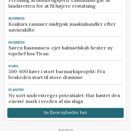
Fredning af landbrugsjord: Landmand går til
landsretten for at få højere erstatning
BUSINESS
Konkurs rammer midtjysk maskinhandler efter
navneskifte
BUSINESS
Søren Rasmussen-ejet halmselskab henter ny
topchef hos Tican
KVÆG
500-600 køer i stort barmarksprojekt: Fra
beskeden start til store drømme
PLANTER
Ny sort understreger potentialet: Har høstet den
eneste mark i verden af sin slags
Se flere nyheder her
Annonce