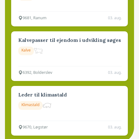
9681, Ranum
03. aug.
Kalvepasser til ejendom i udvikling søges
Kalve
6392, Bolderslev
03. aug.
Leder til klimastald
Klimastald
9670, Løgstør
03. aug.