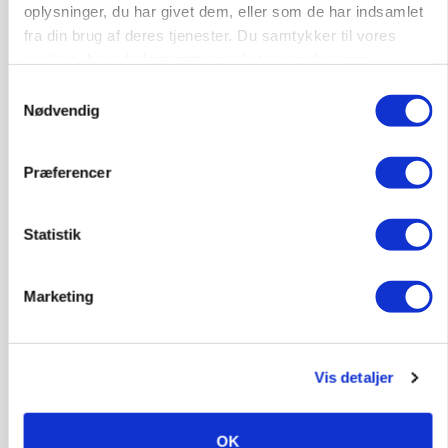
katastrofe
oplysninger, du har givet dem, eller som de har indsamlet
fra din brug af deres tjenester. Du samtykker til vores
Annonce
cookies, hvis du fortsætter med at anvende vores
hjemmeside.
Samtykkevalg
Nødvendig
Præferencer
Statistik
Marketing
MASKINER
Forserie til selvkørende skårlægger afprøves i år
Vis detaljer
Annonce
ARRANGEMENT
Markvandring sætter fokus på elefantgræs
OK