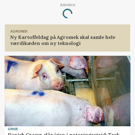
Annonce
Loading...
AGROMEK
Ny Kartoffeldag på Agromek skal samle hele
værdikæden om ny teknologi
GRISE
Danish Crown slår igen i noteringsstrid: Tysk