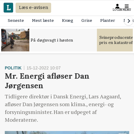
Læs e-avisen
LOGIN
MENU
Seneste
Mest læste
Kvæg
Grise
Planter
Mask
Svineproducente
På døgnvagt i høsten
pris en katastrof
POLITIK
15-12-2022 10:07
Mr. Energi afløser Dan
Jørgensen
Tidligere direktør i Dansk Energi, Lars Aagaard,
afløser Dan Jørgensen som klima., energi- og
forsyningsminister. Han er udpeget af
Moderaterne.