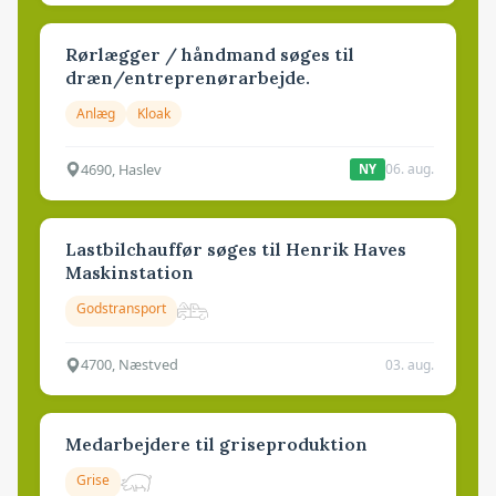
Rørlægger / håndmand søges til
dræn/entreprenørarbejde.
Anlæg
Kloak
4690, Haslev
06. aug.
NY
Lastbilchauffør søges til Henrik Haves
Maskinstation
Godstransport
4700, Næstved
03. aug.
Medarbejdere til griseproduktion
Grise