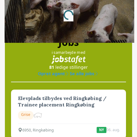
Annonce
Loading...
Jobs
i samarbejde med
81
ledige stillinger
Opret agent
Se alle jobs
Elevplads tilbydes ved Ringkøbing /
Trainee placement Ringkøbing
Grise
6950, Ringkøbing
06. aug.
NY