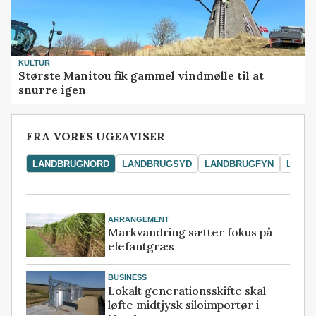
KULTUR
Største Manitou fik gammel vindmølle til at
snurre igen
FRA VORES UGEAVISER
LANDBRUGNORD
LANDBRUGSYD
LANDBRUGFYN
LAND
ARRANGEMENT
Markvandring sætter fokus på
elefantgræs
BUSINESS
Lokalt generationsskifte skal
løfte midtjysk siloimportør i