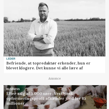
LEDER
Befriende, at topredaktør erkender, hun er
blevet klogere. Det kunne vi alle lære af
Annonce
BUSINESS
Efter salg af 3.000 søer: Vestfynsk
opformeringsprofil afhænder jord for 85
millioner