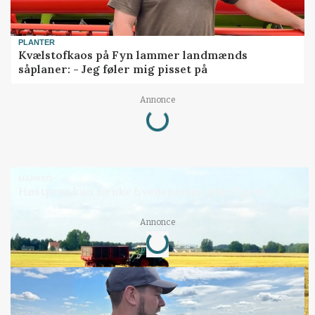
PLANTER
Kvælstofkaos på Fyn lammer landmænds
såplaner: - Jeg føler mig pisset på
Loading...
Annonce
MARKED
Høstpres kan sænke hvedeprisen yderligere
Loading...
Annonce