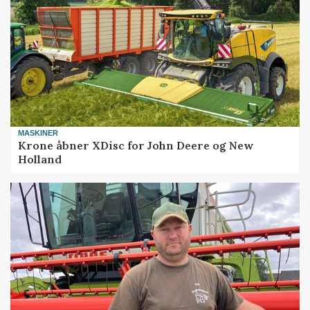
MASKINER
Krone åbner XDisc for John Deere og New
Holland