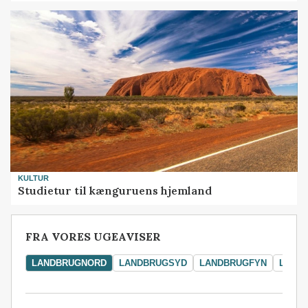
KULTUR
Studietur til kænguruens hjemland
FRA VORES UGEAVISER
LANDBRUGNORD
LANDBRUGSYD
LANDBRUGFYN
LAND