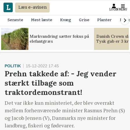
Læs e-avisen
LOGIN
MENU
Seneste
Mest læste
Kvæg
Grise
Planter
Mask
Markvandring sætter fokus på
Danish Crown slår
elefantgræs
Tysk gab er 3 kr
POLITIK
15-12-2022 17:45
Prehn takkede af: - Jeg vender
stærkt tilbage som
traktordemonstrant!
Det var ikke kun ministeriet, der blev overrakt
mellem forhenværende minister Rasmus Prehn (S)
og Jacob Jensen (V), Danmarks nye minister for
landbrug, fiskeri og fødevarer.