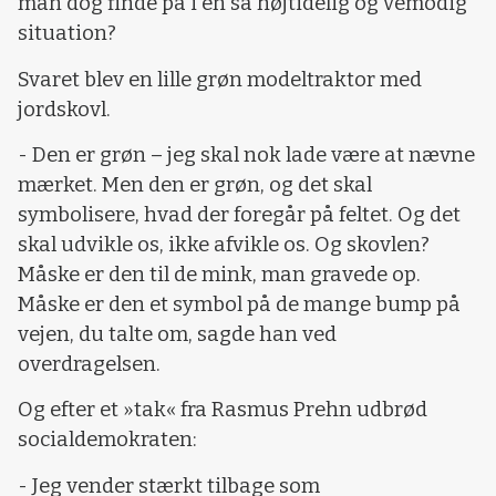
man dog finde på i en så højtidelig og vemodig
situation?
Svaret blev en lille grøn modeltraktor med
jordskovl.
- Den er grøn – jeg skal nok lade være at nævne
mærket. Men den er grøn, og det skal
symbolisere, hvad der foregår på feltet. Og det
skal udvikle os, ikke afvikle os. Og skovlen?
Måske er den til de mink, man gravede op.
Måske er den et symbol på de mange bump på
vejen, du talte om, sagde han ved
overdragelsen.
Og efter et »tak« fra Rasmus Prehn udbrød
socialdemokraten:
- Jeg vender stærkt tilbage som