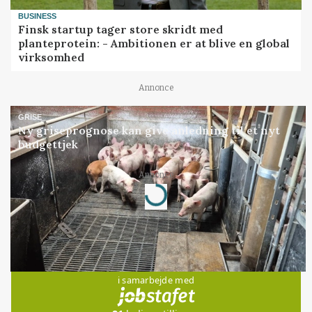
BUSINESS
Finsk startup tager store skridt med
planteprotein: - Ambitionen er at blive en global
virksomhed
Annonce
GRISE
Ny griseprognose kan give anledning til et nyt
budgettjek
Annonce
Loading...
Jobs
i samarbejde med