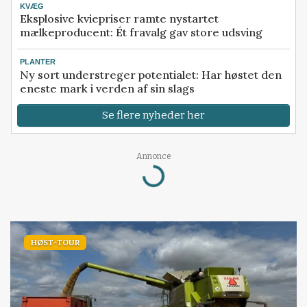
KVÆG
Eksplosive kviepriser ramte nystartet
mælkeproducent: Ét fravalg gav store udsving
PLANTER
Ny sort understreger potentialet: Har høstet den
eneste mark i verden af sin slags
Se flere nyheder her
Annonce
Loading...
HØST-TOUR