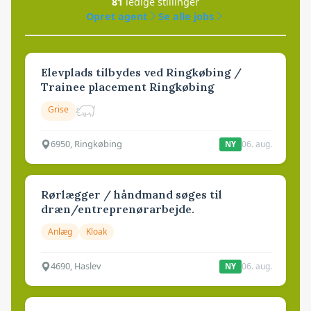
81
ledige stillinger
Opret agent
Se alle jobs
Elevplads tilbydes ved Ringkøbing /
Trainee placement Ringkøbing
Grise
6950, Ringkøbing
06. aug.
NY
Rørlægger / håndmand søges til
dræn/entreprenørarbejde.
Anlæg
Kloak
4690, Haslev
06. aug.
NY