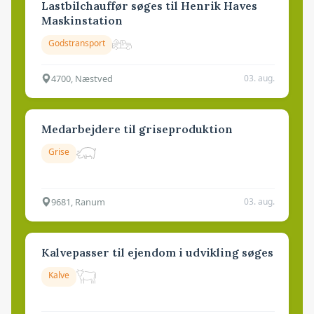
Lastbilchauffør søges til Henrik Haves
Maskinstation
Godstransport
4700, Næstved
03. aug.
Medarbejdere til griseproduktion
Grise
9681, Ranum
03. aug.
Kalvepasser til ejendom i udvikling søges
Kalve