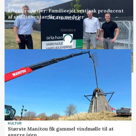
BUSINESS
Efter fire årtier: Familieejet vestjysk producent
af staldinventar får ny medejer
Annonce
Loading...
KULTUR
Største Manitou fik gammel vindmølle til at
snurre igen