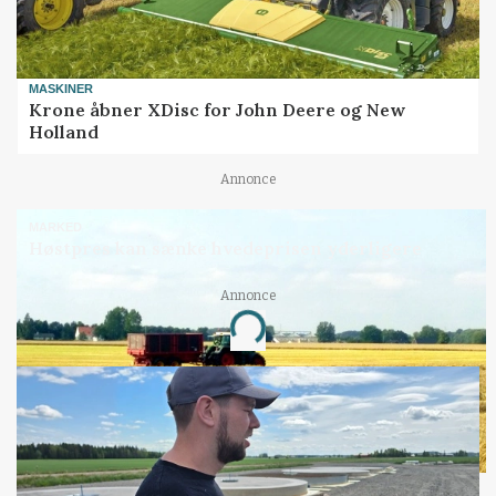
MASKINER
Krone åbner XDisc for John Deere og New
Holland
Annonce
MARKED
Høstpres kan sænke hvedeprisen yderligere
Annonce
Loading...