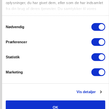
oplysninger, du har givet dem, eller som de har indsamlet
fra din brug af deres tjenester. Du samtykker til vores
cookies, hvis du fortsætter med at anvende vores
MASKINER
Valtra-fabrik runder 1.000 trinløse
hjemmeside.
Samtykkevalg
transmissioner
Nødvendig
Præferencer
Statistik
Marketing
ARRANGEMENT
Vis detaljer
Markvandring sætter fokus på elefantgræs
OK