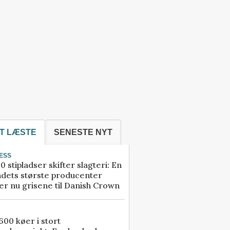
T LÆSTE
SENESTE NYT
ESS
0 stipladser skifter slagteri: En
ndets største producenter
r nu grisene til Danish Crown
00 køer i stort