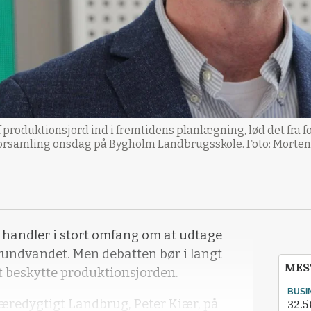
 af produktionsjord ind i fremtidens planlægning, lød det fra
rsamling onsdag på Bygholm Landbrugsskole. Foto: Morten
 handler i stort omfang om at udtage
rundvandet. Men debatten bør i langt
MES
 beskytte produktionsjorden.
BUSI
æredygtigt Landbrug, Peter Kiær, på
32.5