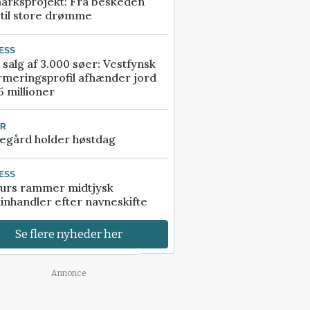
arksprojekt: Fra beskeden
 til store drømme
ESS
 salg af 3.000 søer: Vestfynsk
rmeringsprofil afhænder jord
5 millioner
UR
egård holder høstdag
ESS
urs rammer midtjysk
inhandler efter navneskifte
Se flere nyheder her
Annonce