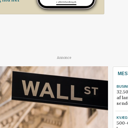
Annonce
MES
BUSIN
32.50
af la
sende
KVÆG
500-6