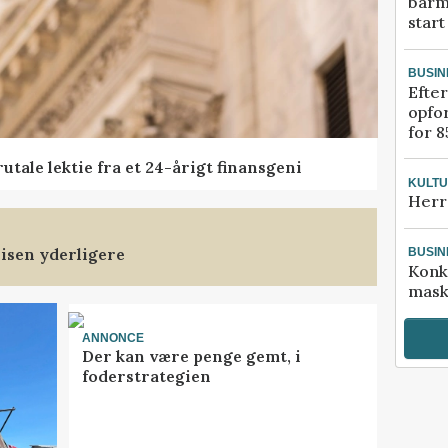
barm
start
BUSIN
Efter
opfo
for 8
tale lektie fra et 24-årigt finansgeni
KULT
Herr
isen yderligere
BUSIN
Konk
mask
ANNONCE
Der kan være penge gemt, i
foderstrategien