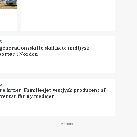
S
generationsskifte skal løfte midtjysk
portør i Norden
S
ire årtier: Familieejet vestjysk producent af
nventar får ny medejer
Annonce