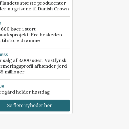
f landets største producenter
er nu grisene til Danish Crown
G
600 køer i stort
marksprojekt: Fra beskeden
t til store drømme
NESS
r salg af 3.000 søer: Vestfynsk
rmeringsprofil afhænder jord
85 millioner
UR
regård holder høstdag
Se flere nyheder her