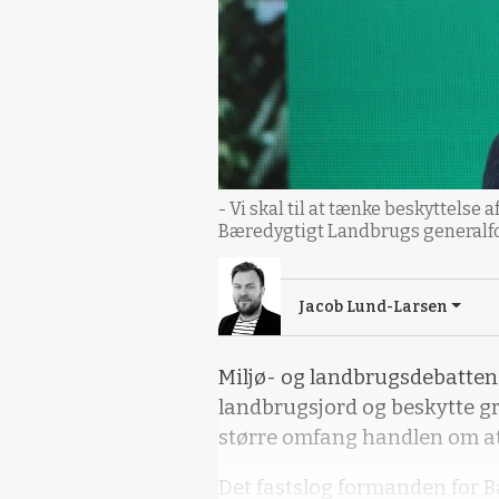
- Vi skal til at tænke beskyttelse
Bæredygtigt Landbrugs generalfo
Jacob Lund-Larsen
Miljø- og landbrugsdebatten
landbrugsjord og beskytte g
større omfang handlen om at
Det fastslog formanden for B