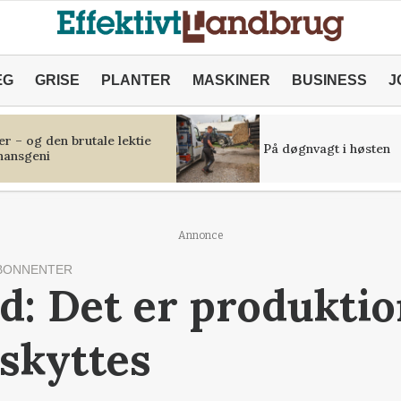
ÆG
GRISE
PLANTER
MASKINER
BUSINESS
J
r – og den brutale lektie
På døgnvagt i høsten
inansgeni
Annonce
BONNENTER
: Det er produktio
eskyttes