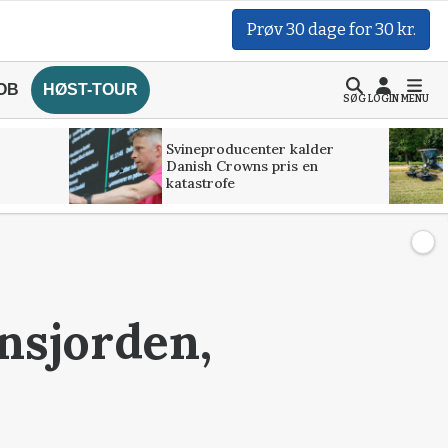
Prøv 30 dage for 30 kr.
OB
HØST-TOUR
SØG
LOGIN
MENU
Svineproducenter kalder
Danish Crowns pris en
katastrofe
nsjorden,