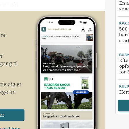
En a
g i går.
send
KVÆ
500-
bar
fra
star
er
BUSI
Efte
gang til
opfo
for 
yde dig et
KULT
age for
Her
kr
 ind her