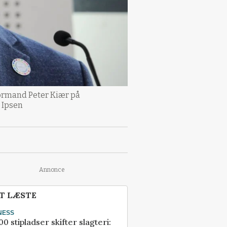
 formand Peter Kiær på
 Ipsen
Annonce
T LÆSTE
NESS
00 stipladser skifter slagteri: