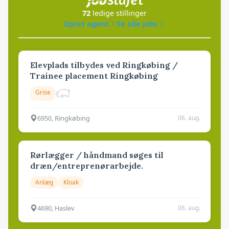
72
ledige stillinger
Opret agent
Se alle jobs
Elevplads tilbydes ved Ringkøbing /
Trainee placement Ringkøbing
Grise
6950, Ringkøbing
06. aug.
Rørlægger / håndmand søges til
dræn/entreprenørarbejde.
Anlæg
Kloak
4690, Haslev
06. aug.