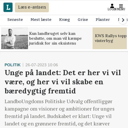
Læs e-avisen
LOGIN
MENU
Seneste
Mest læste
Kvæg
Grise
Planter
Mask
Kun landbruget selv kan
KWS Rallys toppe
beslutte, om man vil kæmpe
vinterbyg
juridisk for sin eksistens
POLITIK
26-07-2023 10:06
Unge på landet: Det er her vi vil
være, og her vi vil skabe en
bæredygtig fremtid
LandboUngdoms Politiske Udvalg offentliggør
kampagne om visioner og ambitioner for unges
fremtid på landet. Budskabet er klart: Unge vil
landet og en grønnere fremtid, og det kræver