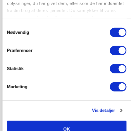
oplysninger, du har givet dem, eller som de har indsamlet
fra din brug af deres tjenester. Du samtykker til vores
cookies, hvis du fortsætter med at anvende vores
hjemmeside.
Samtykkevalg
Nødvendig
Præferencer
CAP-I-DANMARK
Statistik
Fjerkræbranchen: - Vi forlanger ens
konkurrence- og produktionsvilkår
Marketing
Annonce
Loading...
Vis detaljer
OK