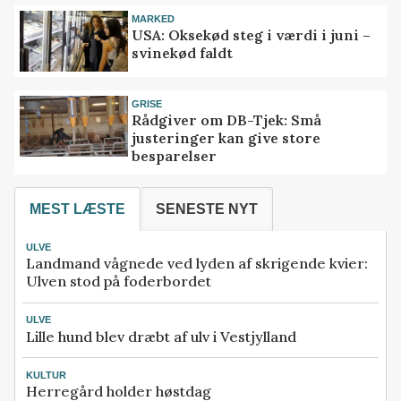
MARKED
USA: Oksekød steg i værdi i juni –
svinekød faldt
GRISE
Rådgiver om DB-Tjek: Små
justeringer kan give store
besparelser
MEST LÆSTE
SENESTE NYT
ULVE
Landmand vågnede ved lyden af skrigende kvier:
Ulven stod på foderbordet
ULVE
Lille hund blev dræbt af ulv i Vestjylland
KULTUR
Herregård holder høstdag