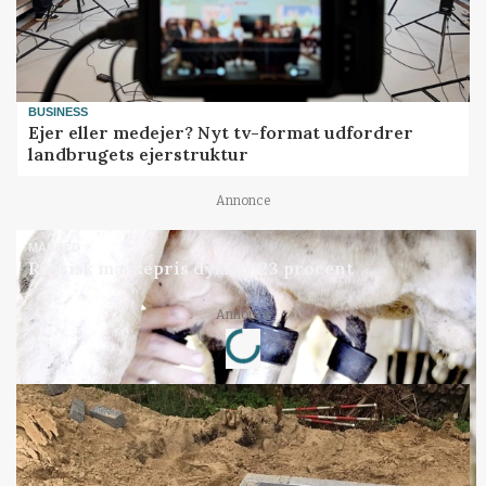
BUSINESS
Ejer eller medejer? Nyt tv-format udfordrer
landbrugets ejerstruktur
Annonce
MARKED
Russisk mælkepris dykker 23 procent
Annonce
Loading...