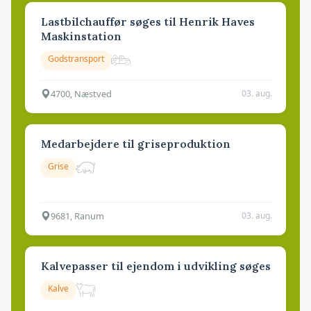
Lastbilchauffør søges til Henrik Haves
Maskinstation
Godstransport
4700, Næstved
03. aug.
Medarbejdere til griseproduktion
Grise
9681, Ranum
03. aug.
Kalvepasser til ejendom i udvikling søges
Kalve