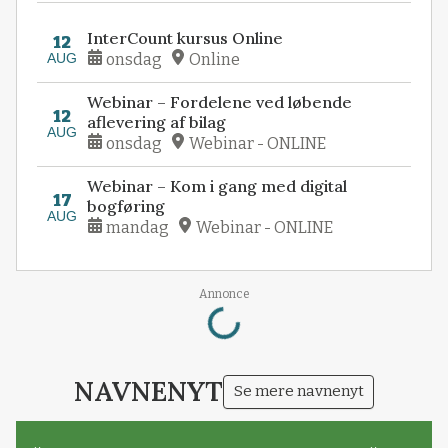
InterCount kursus Online
12
AUG
onsdag
Online
Webinar – Fordelene ved løbende
12
aflevering af bilag
AUG
onsdag
Webinar - ONLINE
Webinar – Kom i gang med digital
17
bogføring
AUG
mandag
Webinar - ONLINE
Annonce
Loading...
NAVNENYT
Se mere navnenyt