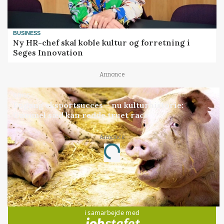
BUSINESS
Ny HR-chef skal koble kultur og forretning i
Seges Innovation
Annonce
GRISE
Engang eksportsucces – nu kulturhistorie:
Gammel sæd kan redde truet race
Annonce
Loading...
Jobs
i samarbejde med