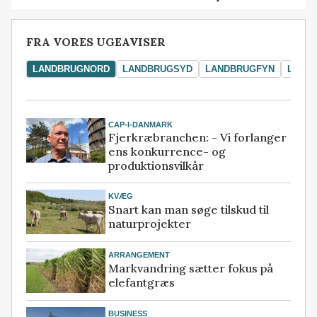
FRA VORES UGEAVISER
LANDBRUGNORD
LANDBRUGSYD
LANDBRUGFYN
LAND
CAP-I-DANMARK
Fjerkræbranchen: - Vi forlanger
ens konkurrence- og
produktionsvilkår
KVÆG
Snart kan man søge tilskud til
naturprojekter
ARRANGEMENT
Markvandring sætter fokus på
elefantgræs
BUSINESS