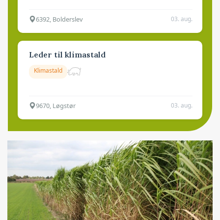
6392, Bolderslev
03. aug.
Leder til klimastald
Klimastald
9670, Løgstør
03. aug.