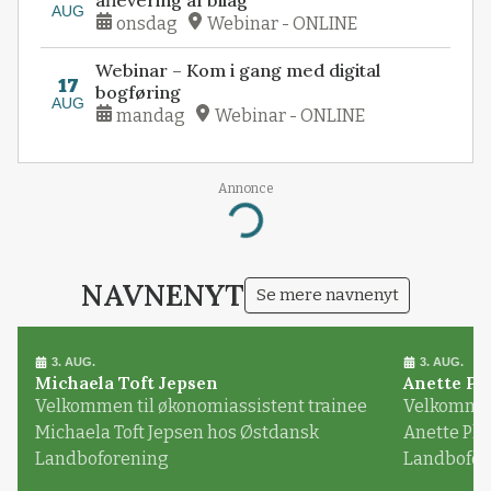
AUG
onsdag
Webinar - ONLINE
Webinar – Kom i gang med digital
17
bogføring
AUG
mandag
Webinar - ONLINE
Annonce
Loading...
NAVNENYT
Se mere navnenyt
3. AUG.
3. AUG.
Michaela Toft Jepsen
Anette Pl
Velkommen til økonomiassistent trainee
Velkommen 
Michaela Toft Jepsen hos Østdansk
Anette Pl
Landboforening
Landbofor