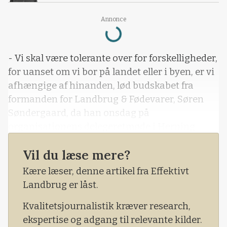
Annonce
Loading...
- Vi skal være tolerante over for forskelligheder,
for uanset om vi bor på landet eller i byen, er vi
afhængige af hinanden, lød budskabet fra
formanden for Landbrug & Fødevarer, Søren
Søndergaard, da han onsdag på
organisationens delegeretmøde i Herning
satte sine egne ord på en af landbrugets helt
Vil du læse mere?
store udfordringer lige nu:
Kære læser, denne artikel fra Effektivt
- Aldrig har der været så meget debat om
Landbrug er låst.
landbruget, og aldrig har der været så få
mennesker, der rent faktisk ved noget om
Kvalitetsjournalistik kræver research,
landbruget.
ekspertise og adgang til relevante kilder.