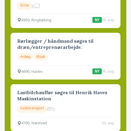
Grise
6950, Ringkøbing
06. aug.
NY
Rørlægger / håndmand søges til
dræn/entreprenørarbejde.
Anlæg
Kloak
4690, Haslev
06. aug.
NY
Lastbilchauffør søges til Henrik Haves
Maskinstation
Godstransport
4700, Næstved
03. aug.