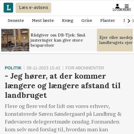
Læs e-avisen
LOGIN
MENU
Seneste
Mest læste
Kvæg
Grise
Planter
Mask
Rådgiver om DB-Tjek: Små
Ejer eller medej
justeringer kan give store
landbrugets ejer
besparelser
POLITIK
08-11-2023 15:42
FOR ABONNENTER
- Jeg hører, at der kommer
længere og længere afstand til
landbruget
Flere og flere ved for lidt om vores erhverv,
konstaterede Søren Søndergaard på Landbrug &
Fødevarers delegeretmøde onsdag. Formanden
kom selv med forslag til, hvordan man kan