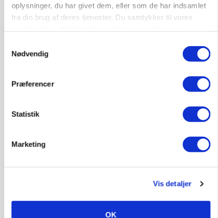
oplysninger, du har givet dem, eller som de har indsamlet
gødskningslov
fra din brug af deres tjenester. Du samtykker til vores
cookies, hvis du fortsætter med at anvende vores
Annonce
hjemmeside.
Samtykkevalg
KVÆG
Nødvendig
Snart kan man søge tilskud til naturprojekter
Annonce
Præferencer
Loading...
Statistik
Marketing
Vis detaljer
OK