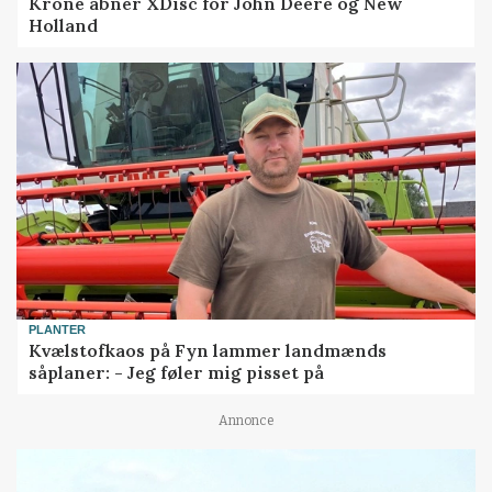
Krone åbner XDisc for John Deere og New
Holland
PLANTER
Kvælstofkaos på Fyn lammer landmænds
såplaner: - Jeg føler mig pisset på
Annonce