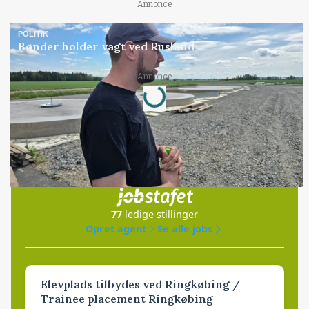
Annonce
POLITIK
Bønder holder vagt ved Rusland
Annonce
Loading...
Jobs
i samarbejde med
77
ledige stillinger
Opret agent
Se alle jobs
Elevplads tilbydes ved Ringkøbing /
Trainee placement Ringkøbing