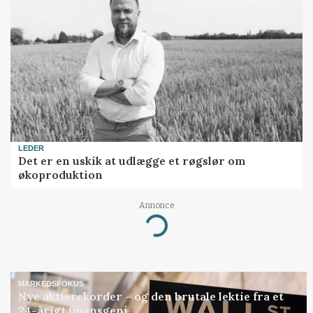
LEDER
Det er en uskik at udlægge et røgslør om
økoproduktion
Annonce
Loading...
MARKEDSFOKUS
Nye aktierekorder – og den brutale lektie fra et
24-årigt finansgeni