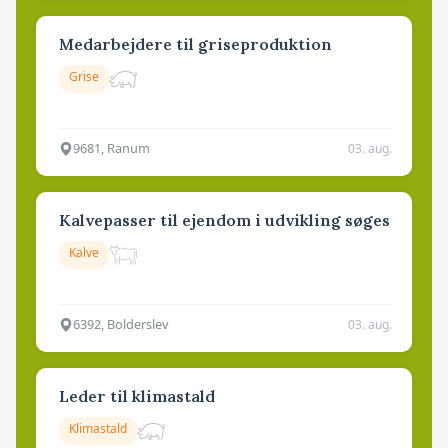
Medarbejdere til griseproduktion
Grise
9681, Ranum
03. aug.
Kalvepasser til ejendom i udvikling søges
Kalve
6392, Bolderslev
03. aug.
Leder til klimastald
Klimastald