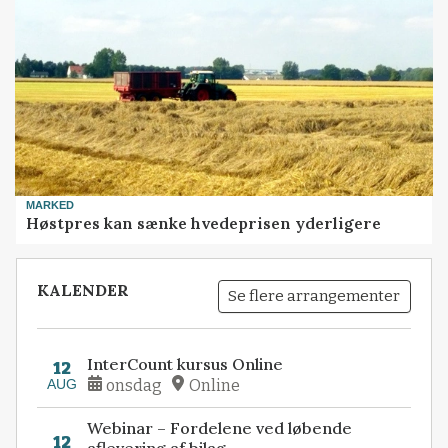
MARKED
Høstpres kan sænke hvedeprisen yderligere
KALENDER
Se flere arrangementer
InterCount kursus Online
12
AUG
onsdag
Online
Webinar – Fordelene ved løbende
12
aflevering af bilag