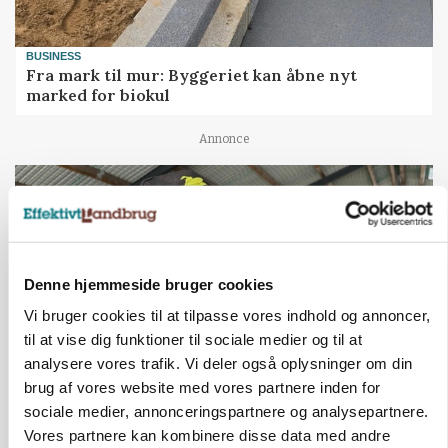
BUSINESS
Fra mark til mur: Byggeriet kan åbne nyt
marked for biokul
Annonce
Denne hjemmeside bruger cookies
Vi bruger cookies til at tilpasse vores indhold og annoncer,
til at vise dig funktioner til sociale medier og til at
analysere vores trafik. Vi deler også oplysninger om din
brug af vores website med vores partnere inden for
sociale medier, annonceringspartnere og analysepartnere.
POLITIK
»Nu stopper I«: Landbrugsdebattør og
Vores partnere kan kombinere disse data med andre
protestgruppe vil demonstrere mod ny