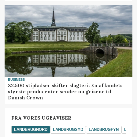
BUSINESS
32.500 stipladser skifter slagteri: En af landets
største producenter sender nu grisene til
Danish Crown
FRA VORES UGEAVISER
LANDBRUGNORD
LANDBRUGSYD
LANDBRUGFYN
LAND