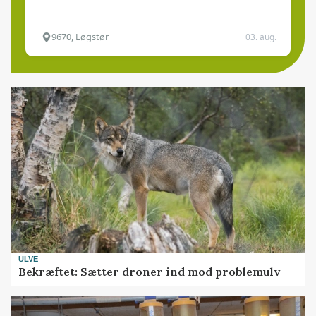
9670, Løgstør
03. aug.
ULVE
Bekræftet: Sætter droner ind mod problemulv