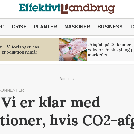
ÆG
GRISE
PLANTER
MASKINER
BUSINESS
J
Prisgab på 20 kroner p
 - Vi forlanger ens
vokser: Polsk kylling 
 produktionsvilkår
markedet
Annonce
BONNENTER
 Vi er klar med
ioner, hvis CO2-af