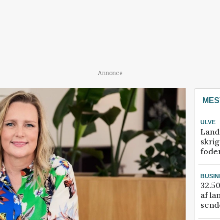
Annonce
MES
ULVE
Land
skrig
fode
BUSIN
32.50
af la
sende