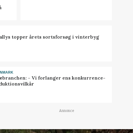
å
R
llys topper årets sortsforsøg i vinterbyg
ANMARK
æbranchen: - Vi forlanger ens konkurrence-
duktionsvilkår
Annonce