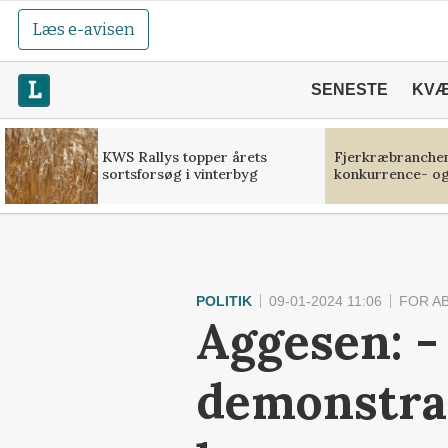
Læs e-avisen
SENESTE
KV
KWS Rallys topper årets
Fjerkræbranchen:
sortsforsøg i vinterbyg
konkurrence- og
POLITIK
09-01-2024 11:06
FOR A
Aggesen: -
demonstrat