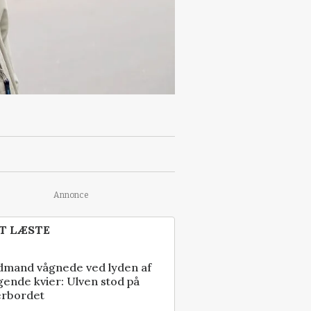
Annonce
T LÆSTE
dmand vågnede ved lyden af
gende kvier: Ulven stod på
erbordet