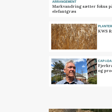
ARRANGEMENT
Markvandring sætter fokus p
elefantgræs
PLANTE
KWS Ra
CAP-I-D
Fjerkr
og pro