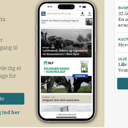
til fordel for tyskerne.
BUSI
32.5
En a
fra
send
er
KULT
Her
gang til
ULVE
Lill
yde dig et
Vest
age for
kr
 ind her