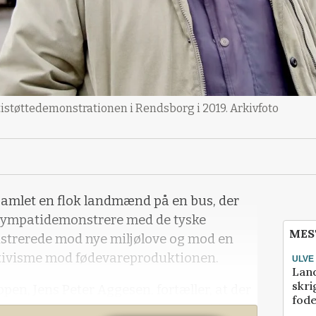
støttedemonstrationen i Rendsborg i 2019. Arkivfoto
samlet en flok landmænd på en bus, der
 sympatidemonstrere med de tyske
MES
strerede mod nye miljølove og mod en
tivisme mod fødevareproduktionen.
ULVE
Lan
skri
n, Jens Peter Aggesen, fortæller, at der
fod
e er planer fra Agerskovgruppens side om