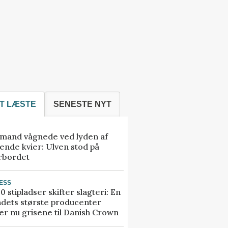
T LÆSTE
SENESTE NYT
mand vågnede ved lyden af
ende kvier: Ulven stod på
rbordet
ESS
0 stipladser skifter slagteri: En
ndets største producenter
r nu grisene til Danish Crown