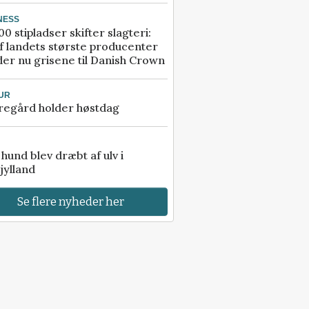
NESS
00 stipladser skifter slagteri:
f landets største producenter
er nu grisene til Danish Crown
UR
regård holder høstdag
e hund blev dræbt af ulv i
jylland
Se flere nyheder her