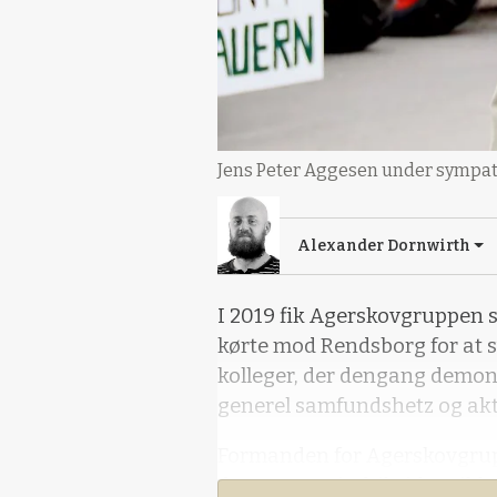
Jens Peter Aggesen under sympati
Alexander Dornwirth
I 2019 fik Agerskovgruppen 
kørte mod Rendsborg for at
kolleger, der dengang demon
generel samfundshetz og ak
Formanden for Agerskovgruppe
denne gang indtil videre ikk