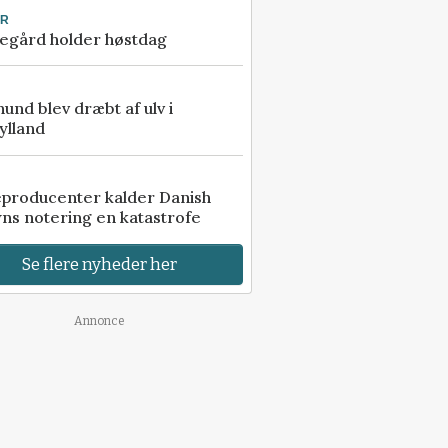
UR
egård holder høstdag
 hund blev dræbt af ulv i
ylland
eproducenter kalder Danish
ns notering en katastrofe
Se flere nyheder her
Annonce