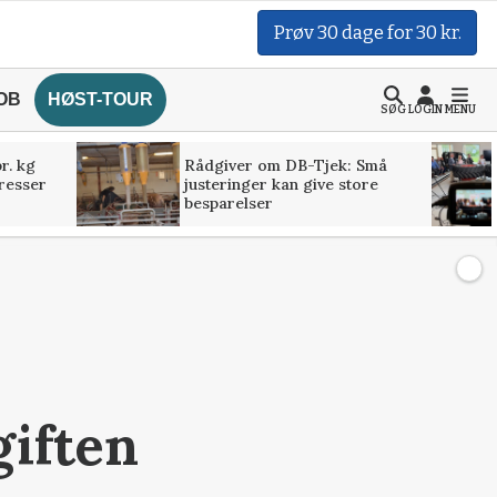
Prøv 30 dage for 30 kr.
OB
HØST-TOUR
SØG
LOGIN
MENU
r. kg
Rådgiver om DB-Tjek: Små
presser
justeringer kan give store
besparelser
giften