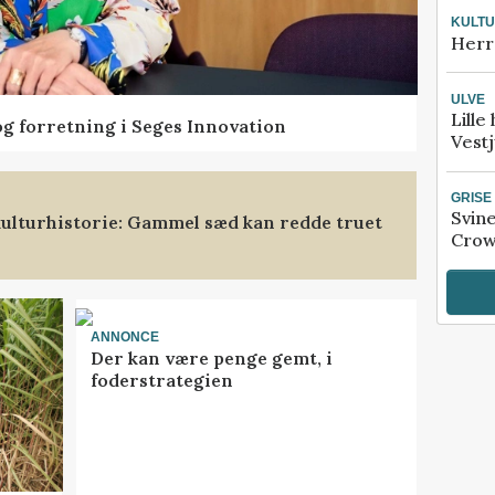
KULT
Herr
ULVE
Lille
og forretning i Seges Innovation
Vestj
GRISE
Svin
ulturhistorie: Gammel sæd kan redde truet
Crow
ANNONCE
Der kan være penge gemt, i
foderstrategien