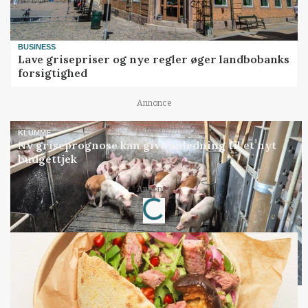
BUSINESS
Lave grisepriser og nye regler øger landbobanks
forsigtighed
Annonce
KLUMME
Ny griseprognose kan give anledning til et nyt
budgettjek
Annonce
Loading...