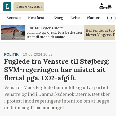
Læs e-avisen
LOGIN
MENU
Seneste
Mest læste
Kvæg
Grise
Planter
Mask
500-600 køer i stort
Befriende, at to
barmarksprojekt: Fra beskeden
blevet klogere. D
start til store drømme
POLITIK
19-03-2024 10:52
Fuglede fra Venstre til Støjberg:
SVM-regeringen har mistet sit
flertal pga. CO2-afgift
Venstres Mads Fuglede har meldt sig ud af partiet
Venstre og ind i Danmarksdemokraterne. Det sker
i protest imod regeringens intention om at lægge
en klimaafgift på landbruget.