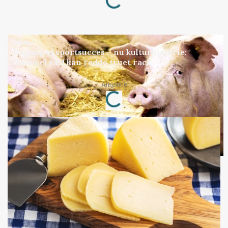
GRISE
Engang eksportsucces – nu kulturhistorie:
Gammel sæd kan redde truet race
Annonce
Loading...