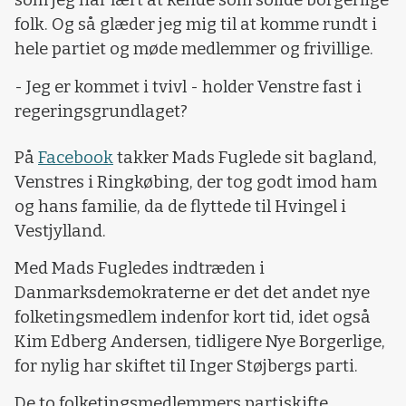
som jeg har lært at kende som solide borgerlige
folk. Og så glæder jeg mig til at komme rundt i
hele partiet og møde medlemmer og frivillige.
- Jeg er kommet i tvivl - holder Venstre fast i
regeringsgrundlaget?
På
Facebook
takker Mads Fuglede sit bagland,
Venstres i Ringkøbing, der tog godt imod ham
og hans familie, da de flyttede til Hvingel i
Vestjylland.
Med Mads Fugledes indtræden i
Danmarksdemokraterne er det det andet nye
folketingsmedlem indenfor kort tid, idet også
Kim Edberg Andersen, tidligere Nye Borgerlige,
for nylig har skiftet til Inger Støjbergs parti.
De to folketingsmedlemmers partiskifte