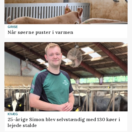
GRISE
Når søerne puster i varmen
KVÆG
25-årige Simon blev selvstændig med 130 køer i
lejede stalde