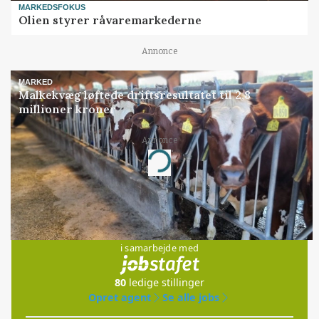
MARKEDSFOKUS
Olien styrer råvaremarkederne
Annonce
MARKED
Malkekvæg løftede driftsresultatet til 2,8
millioner kroner
Annonce
Loading...
Jobs
i samarbejde med
80
ledige stillinger
Opret agent
Se alle jobs