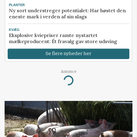
PLANTER
Ny sort understreger potentialet: Har høstet den
eneste mark i verden af sin slags
KVÆG
Eksplosive kviepriser ramte nystartet
mælkeproducent: Ét fravalg gav store udsving
Se flere nyheder her
Annonce
Loading...