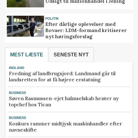
Udsigt til millionhandel i Jelling
POLITIK
Efter dårlige oplevelser med
Bovaer: LDM-formand kritiserer
nyt høringsforslag
MEST LÆSTE
SENESTE NYT
INDLAND
Fredning af landbrugsjord: Landmand går til
landsretten for at få højere erstatning
BUSINESS
Søren Rasmussen-ejet halmselskab henter ny
topchef hos Tican
BUSINESS
Konkurs rammer midtjysk maskinhandler efter
navneskifte