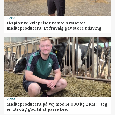
KVÆG
Eksplosive kviepriser ramte nystartet
mælkeproducent: Ét fravalg gav store udsving
KVÆG
Mælkeproducent på vej mod 14.000 kg EKM: - Jeg
er utrolig god til at passe køer