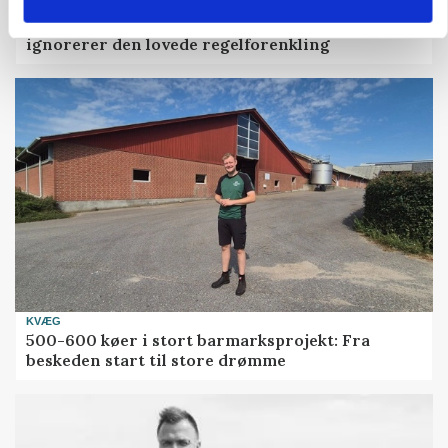
LEDER
Landmænd drukner i papir, mens Mette F.
ignorerer den lovede regelforenkling
KVÆG
500-600 køer i stort barmarksprojekt: Fra
beskeden start til store drømme