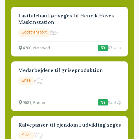
Lastbilchauffør søges til Henrik Haves
Maskinstation
Godstransport
4700, Næstved
03. aug.
NY
Medarbejdere til griseproduktion
Grise
9681, Ranum
03. aug.
NY
Kalvepasser til ejendom i udvikling søges
Kalve