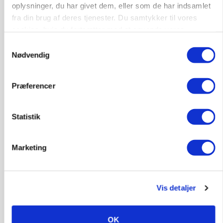
oplysninger, du har givet dem, eller som de har indsamlet
Medarbejder - fodermester søges
fra din brug af deres tjenester. Du samtykker til vores
cookies, hvis du fortsætter med at anvende vores
Kalve
Grovfoder
hjemmeside.
Samtykkevalg
Nødvendig
6270, Tønder
31. jul.
Præferencer
Statistik
Marketing
Vis detaljer
OK