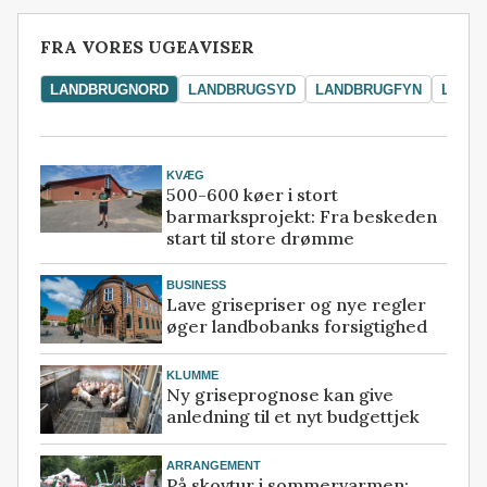
FRA VORES UGEAVISER
LANDBRUGNORD
LANDBRUGSYD
LANDBRUGFYN
LAND
KVÆG
500-600 køer i stort
barmarksprojekt: Fra beskeden
start til store drømme
BUSINESS
Lave grisepriser og nye regler
øger landbobanks forsigtighed
KLUMME
Ny griseprognose kan give
anledning til et nyt budgettjek
ARRANGEMENT
På skovtur i sommervarmen: