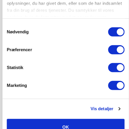
oplysninger, du har givet dem, eller som de har indsamlet
Grise
fra din brug af deres tjenester. Du samtykker til vores
cookies, hvis du fortsætter med at anvende vores
hjemmeside.
Samtykkevalg
9681, Ranum
03. aug.
Nødvendig
Kalvepasser til ejendom i udvikling søges
Præferencer
Kalve
Statistik
6392, Bolderslev
03. aug.
Marketing
Leder til klimastald
Klimastald
Vis detaljer
OK
9670, Løgstør
03. aug.