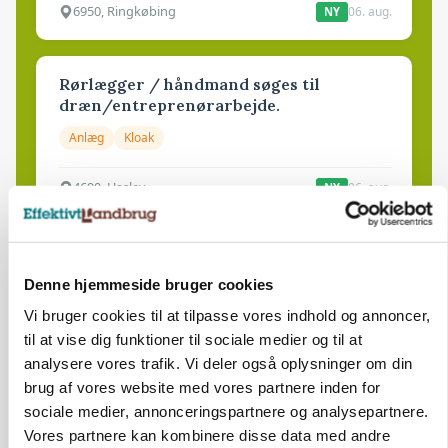
6950, Ringkøbing
06. aug.
NY
Rørlægger / håndmand søges til
dræn/entreprenørarbejde.
Anlæg
Kloak
4690, Haslev
06. aug.
NY
Lastbilchauffør søges til Henrik Haves
Maskinstation
Denne hjemmeside bruger cookies
Godstransport
Vi bruger cookies til at tilpasse vores indhold og annoncer,
til at vise dig funktioner til sociale medier og til at
analysere vores trafik. Vi deler også oplysninger om din
4700, Næstved
03. aug.
brug af vores website med vores partnere inden for
sociale medier, annonceringspartnere og analysepartnere.
Medarbejdere til griseproduktion
Vores partnere kan kombinere disse data med andre