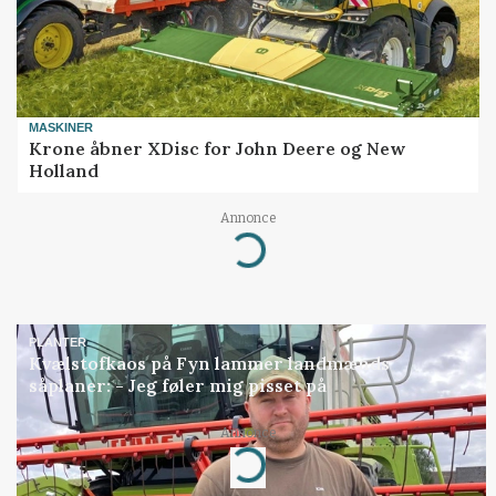
MASKINER
Krone åbner XDisc for John Deere og New
Holland
Annonce
Loading...
PLANTER
Kvælstofkaos på Fyn lammer landmænds
såplaner: - Jeg føler mig pisset på
Annonce
Loading...