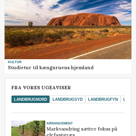
KULTUR
Studietur til kænguruens hjemland
FRA VORES UGEAVISER
LANDBRUGNORD
LANDBRUGSYD
LANDBRUGFYN
LAND
ARRANGEMENT
Markvandring sætter fokus på
elefantgræs