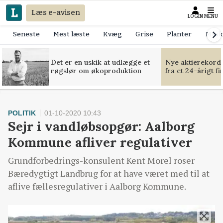
Læs e-avisen
LOGIN
MENU
Seneste
Mest læste
Kvæg
Grise
Planter
Mask
Det er en uskik at udlægge et
Nye aktierekorde
røgslør om økoproduktion
fra et 24-årigt f
POLITIK
01-10-2020 10:43
Sejr i vandløbsopgør: Aalborg
Kommune afliver regulativer
Grundforbedrings-konsulent Kent Morel roser
Bæredygtigt Landbrug for at have været med til at
aflive fællesregulativer i Aalborg Kommune.