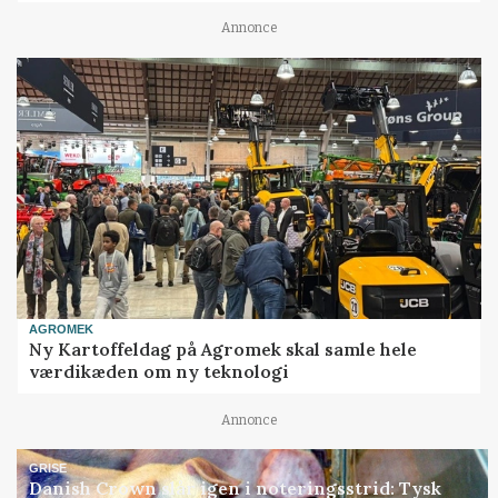
Annonce
AGROMEK
Ny Kartoffeldag på Agromek skal samle hele
værdikæden om ny teknologi
Annonce
GRISE
Danish Crown slår igen i noteringsstrid: Tysk