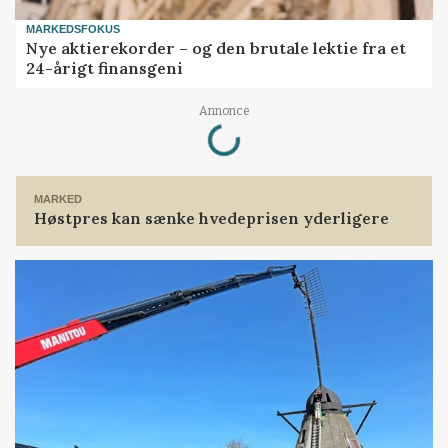
MARKEDSFOKUS
Nye aktierekorder – og den brutale lektie fra et
24-årigt finansgeni
Loading...
Annonce
MARKED
Høstpres kan sænke hvedeprisen yderligere