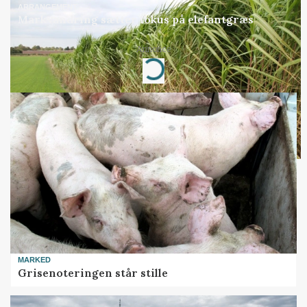
ARRANGEMENT
Markvandring sætter fokus på elefantgræs
Annonce
Loading...
MARKED
Grisenoteringen står stille