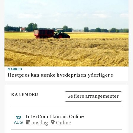
MARKED
Høstpres kan sænke hvedeprisen yderligere
KALENDER
Se flere arrangementer
InterCount kursus Online
12
AUG
onsdag
Online