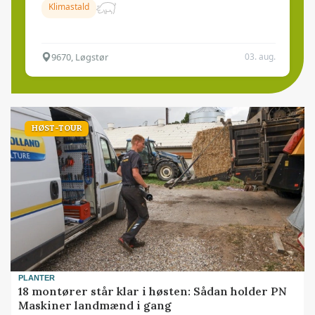
Klimastald
9670, Løgstør
03. aug.
HØST-TOUR
PLANTER
18 montører står klar i høsten: Sådan holder PN
Maskiner landmænd i gang