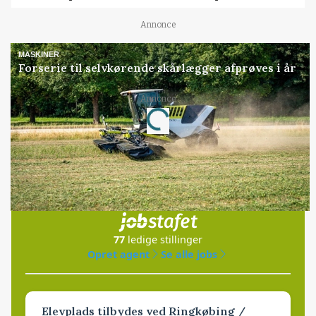
Annonce
MASKINER
Forserie til selvkørende skårlægger afprøves i år
Annonce
Loading...
Jobs
i samarbejde med
77
ledige stillinger
Opret agent
Se alle jobs
Elevplads tilbydes ved Ringkøbing /