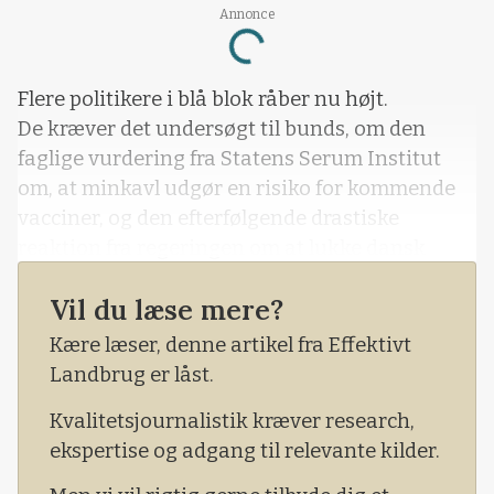
Annonce
Loading...
Flere politikere i blå blok råber nu højt.
De kræver det undersøgt til bunds, om den
faglige vurdering fra Statens Serum Institut
om, at minkavl udgør en risiko for kommende
vacciner, og den efterfølgende drastiske
reaktion fra regeringen om at lukke dansk
minkavl og indføre skrappe restriktioner i syv
Vil du læse mere?
nordjyske kommuner, nu også 100 procent
holder vand.
Kære læser, denne artikel fra Effektivt
Landbrug er låst.
Kvalitetsjournalistik kræver research,
ekspertise og adgang til relevante kilder.