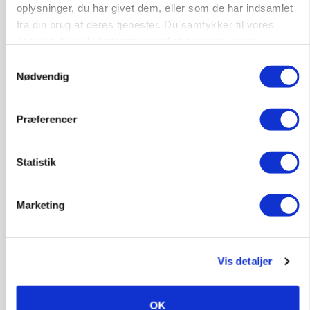
oplysninger, du har givet dem, eller som de har indsamlet
KVÆG
fra din brug af deres tjenester. Du samtykker til vores
Snart kan man søge tilskud til naturprojekter
cookies, hvis du fortsætter med at anvende vores
hjemmeside.
Samtykkevalg
Annonce
Nødvendig
PLANTER
Før såmaskinen kører: Her er efterårets største
skadedyrsrisici
Præferencer
Loading...
Annonce
Statistik
Marketing
Vis detaljer
OK