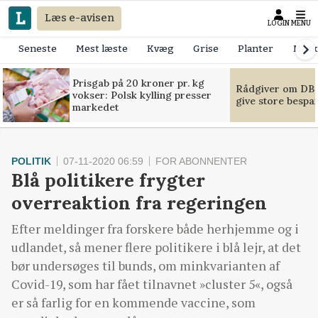
Læs e-avisen
LOGIN
MENU
Seneste
Mest læste
Kvæg
Grise
Planter
Mask
Prisgab på 20 kroner pr. kg
Rådgiver om DB-
vokser: Polsk kylling presser
give store bespa
markedet
POLITIK
07-11-2020 06:59
FOR ABONNENTER
Blå politikere frygter
overreaktion fra regeringen
Efter meldinger fra forskere både herhjemme og i
udlandet, så mener flere politikere i blå lejr, at det
bør undersøges til bunds, om minkvarianten af
Covid-19, som har fået tilnavnet »cluster 5«, også
er så farlig for en kommende vaccine, som