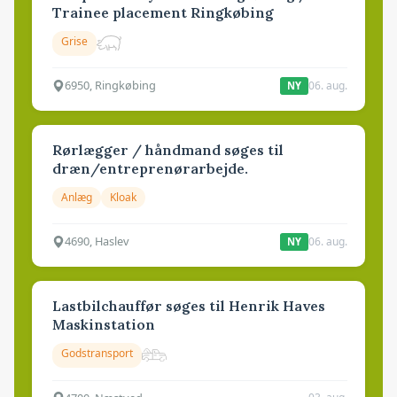
Trainee placement Ringkøbing
Grise
6950, Ringkøbing
06. aug.
NY
Rørlægger / håndmand søges til
dræn/entreprenørarbejde.
Anlæg
Kloak
4690, Haslev
06. aug.
NY
Lastbilchauffør søges til Henrik Haves
Maskinstation
Godstransport