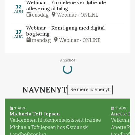
Webinar – Fordelene ved løbende
12
aflevering af bilag
AUG
onsdag
Webinar - ONLINE
Webinar – Kom i gang med digital
17
bogføring
AUG
mandag
Webinar - ONLINE
Loading...
Annonce
NAVNENYT
Se mere navnenyt
3. AUG.
3. AUG.
Michaela Toft Jepsen
Anette Pl
Velkommen til økonomiassistent trainee
Velkommen 
Michaela Toft Jepsen hos Østdansk
Anette Pl
Landboforening
Landbofor