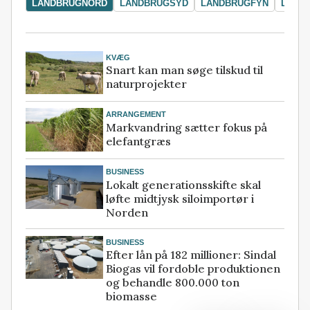
LANDBRUGNORD
LANDBRUGSYD
LANDBRUGFYN
LAND
KVÆG
Snart kan man søge tilskud til
naturprojekter
ARRANGEMENT
Markvandring sætter fokus på
elefantgræs
BUSINESS
Lokalt generationsskifte skal
løfte midtjysk siloimportør i
Norden
BUSINESS
Efter lån på 182 millioner: Sindal
Biogas vil fordoble produktionen
og behandle 800.000 ton
biomasse