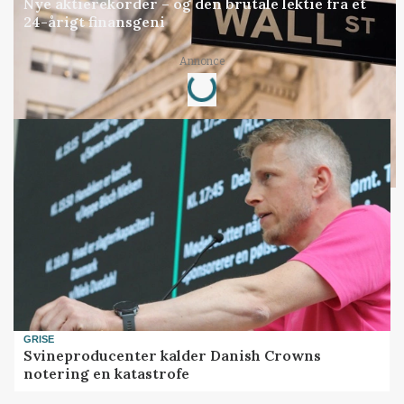
Nye aktierekorder – og den brutale lektie fra et
24-årigt finansgeni
Loading...
Annonce
GRISE
Svineproducenter kalder Danish Crowns
notering en katastrofe