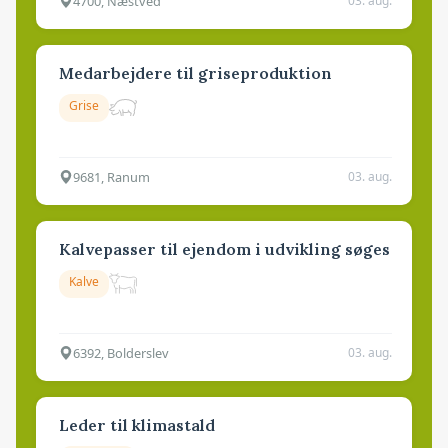
4700, Næstved
03. aug.
Medarbejdere til griseproduktion
Grise
9681, Ranum
03. aug.
Kalvepasser til ejendom i udvikling søges
Kalve
6392, Bolderslev
03. aug.
Leder til klimastald