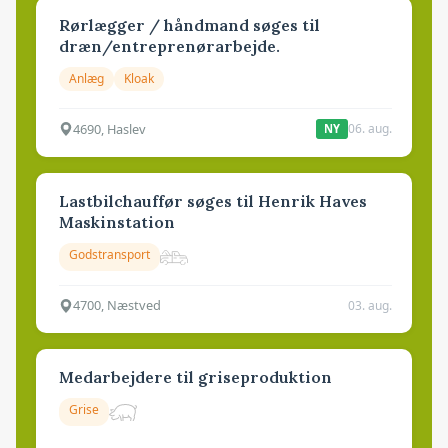
Rørlægger / håndmand søges til
dræn/entreprenørarbejde.
Anlæg
Kloak
4690, Haslev
06. aug.
NY
Lastbilchauffør søges til Henrik Haves
Maskinstation
Godstransport
4700, Næstved
03. aug.
Medarbejdere til griseproduktion
Grise