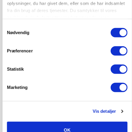
oplysninger, du har givet dem, eller som de har indsamlet
POLITIK
Folketinget behandler ny gødskningslov: Sådan
fra din brug af deres tjenester. Du samtykker til vores
kan den ændre din bedrift fra 2027
cookies, hvis du fortsætter med at anvende vores
hjemmeside.
Samtykkevalg
Annonce
Nødvendig
Loading...
Præferencer
Statistik
Marketing
Vis detaljer
KVÆG
Snart kan man søge tilskud til naturprojekter
OK