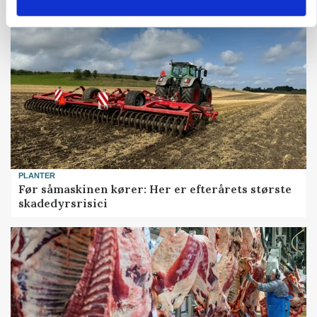
PLANTER
Før såmaskinen kører: Her er efterårets største
skadedyrsrisici