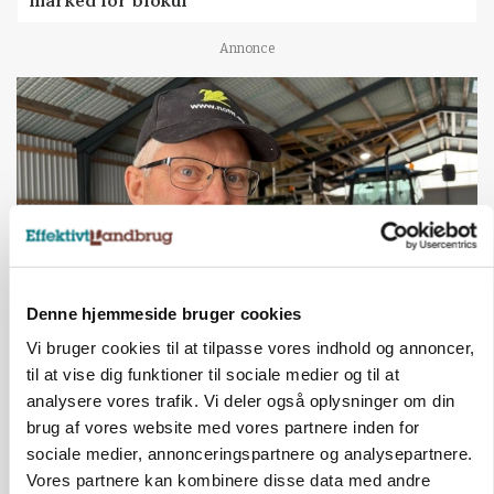
marked for biokul
Annonce
Denne hjemmeside bruger cookies
Vi bruger cookies til at tilpasse vores indhold og annoncer,
POLITIK
»Nu stopper I«: Landbrugsdebattør og
til at vise dig funktioner til sociale medier og til at
protestgruppe vil demonstrere mod ny
analysere vores trafik. Vi deler også oplysninger om din
gødskningslov
brug af vores website med vores partnere inden for
sociale medier, annonceringspartnere og analysepartnere.
Annonce
Vores partnere kan kombinere disse data med andre