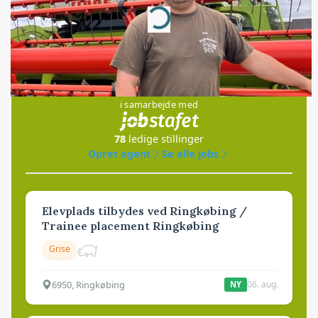
Loading...
Jobs
i samarbejde med
78
ledige stillinger
Opret agent
Se alle jobs
Elevplads tilbydes ved Ringkøbing /
Trainee placement Ringkøbing
Grise
6950, Ringkøbing
06. aug.
NY