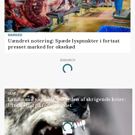
MARKED
Uændret notering: Spæde lyspunkter i fortsat
presset marked for oksekød
Annonce
Loading...
ULVE
Landmand vågnede ved lyden af skrigende kvier:
Ulven stod på foderbordet
Annonce
Loading...