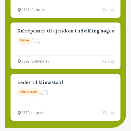
9681, Ranum
03. aug.
Kalvepasser til ejendom i udvikling søges
Kalve
6392, Bolderslev
03. aug.
Leder til klimastald
Klimastald
9670, Løgstør
03. aug.