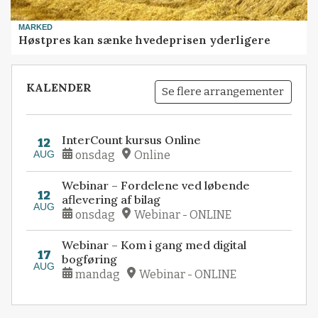
MARKED
Høstpres kan sænke hvedeprisen yderligere
KALENDER
Se flere arrangementer
InterCount kursus Online
12
AUG
onsdag
Online
Webinar – Fordelene ved løbende
12
aflevering af bilag
AUG
onsdag
Webinar - ONLINE
Webinar – Kom i gang med digital
17
bogføring
AUG
mandag
Webinar - ONLINE