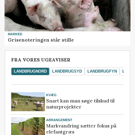
MARKED
Grisenoteringen står stille
FRA VORES UGEAVISER
LANDBRUGNORD
LANDBRUGSYD
LANDBRUGFYN
LAND
KVÆG
Snart kan man søge tilskud til
naturprojekter
ARRANGEMENT
Markvandring sætter fokus på
elefantgræs