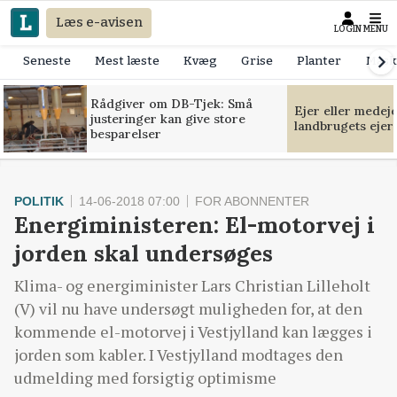
Læs e-avisen
LOGIN
MENU
Seneste
Mest læste
Kvæg
Grise
Planter
Mask
Rådgiver om DB-Tjek: Små
Ejer eller medej
justeringer kan give store
landbrugets ejer
besparelser
POLITIK
14-06-2018 07:00
FOR ABONNENTER
Energiministeren: El-motorvej i
jorden skal undersøges
Klima- og energiminister Lars Christian Lilleholt
(V) vil nu have undersøgt muligheden for, at den
kommende el-motorvej i Vestjylland kan lægges i
jorden som kabler. I Vestjylland modtages den
udmelding med forsigtig optimisme