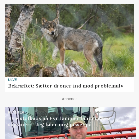
ULVE
Bekræftet: Sætter droner ind mod problemulv
Annonce
PLANTER
Kvælstofkaos på Fyn lammer landmænds
såplaner: - Jeg føler mig pisset på
Annonce