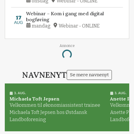
onsdag
Webinar - ONLINE
Webinar – Kom i gang med digital
17
bogføring
AUG
mandag
Webinar - ONLINE
Annonce
Loading...
NAVNENYT
Se mere navnenyt
3. AUG.
3. AUG.
Michaela Toft Jepsen
Anette Pl
Velkommen til økonomiassistent trainee
Velkommen 
Michaela Toft Jepsen hos Østdansk
Anette Pl
Landboforening
Landbofor