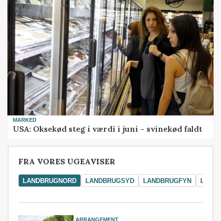
MARKED
USA: Oksekød steg i værdi i juni – svinekød faldt
FRA VORES UGEAVISER
LANDBRUGNORD
LANDBRUGSYD
LANDBRUGFYN
LAND
ARRANGEMENT