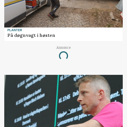
PLANTER
På døgnvagt i høsten
Annonce
Loading...