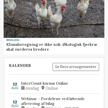
ØKOLOGI
Klimaberegning er ikke nok: Økologisk fjerkræ
skal vurderes bredere
KALENDER
Se flere arrangementer
InterCount kursus Online
12
AUG
onsdag
Online
Webinar – Fordelene ved løbende
12
aflevering af bilag
AUG