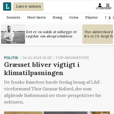
Læs e-avisen
LOGIN
MENU
Seneste
Mest læste
Kvæg
Grise
Planter
Mask
Det er en uskik at udlægge et
Nye aktierekorde
røgslør om økoproduktion
fra et 24-årigt f
POLITIK
04-01-2019 20:00
FOR ABONNENTER
Græsset bliver vigtigt i
klimatilpasningen
De fynske frøavlere havde fredag besøg af L&F-
viceformand Thor Gunnar Kofoed, der som
afgående frøformand ser store perspektiver for
sektoren.