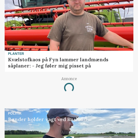
PLANTER
Kvælstofkaos på Fyn lammer landmænds
såplaner: - Jeg føler mig pisset på
Annonce
Loading...
POLITIK
Bønder holder vagt ved Rusland
Annonce