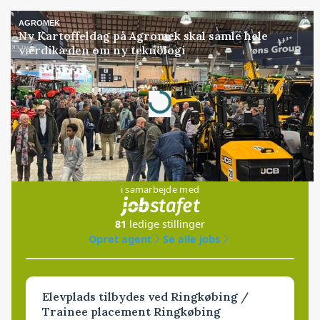
AGROMEK
Ny Kartoffeldag på Agromek skal samle hele
værdikæden om ny teknologi
Annonce
Loading...
Jobs
i samarbejde med
81
ledige stillinger
Opret agent
Se alle jobs
Elevplads tilbydes ved Ringkøbing /
Trainee placement Ringkøbing