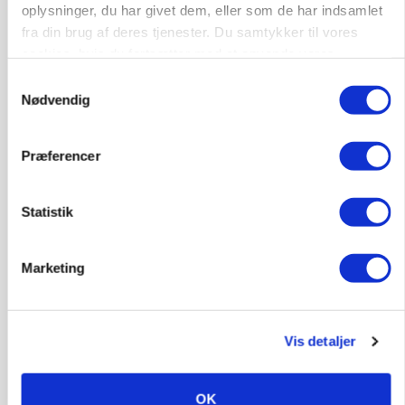
oplysninger, du har givet dem, eller som de har indsamlet
Annonce
fra din brug af deres tjenester. Du samtykker til vores
cookies, hvis du fortsætter med at anvende vores
ARRANGEMENT
hjemmeside.
Markvandring sætter fokus på elefantgræs
Samtykkevalg
Nødvendig
Annonce
Loading...
Præferencer
Statistik
Marketing
Vis detaljer
MARKED
OK