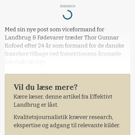
Annonce
Loading...
Med sin nye post som viceformand for
Landbrug & Fødevarer træder Thor Gunnar
Kofoed efter 24 år som formand for de danske
frøavlere tilbage ved frøsektionens årsmøde
om godt en uge.
- Det beklager vi naturligvis. Thor. Du har gjort
en kæmpe indsats for os frøavlere og for hele
Vil du læse mere?
frøsektoren, lød det fra de fynske frøavleres
Kære læser, denne artikel fra Effektivt
formand, Knud Rabølle Knudsen, da han i går
Landbrug er låst.
kunne glæde sig over, a
Kvalitetsjournalistik kræver research,
ekspertise og adgang til relevante kilder.