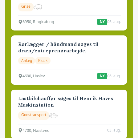
Grise
6950, Ringkøbing
06. aug.
NY
Rørlægger / håndmand søges til
dræn/entreprenørarbejde.
Anlæg
Kloak
4690, Haslev
06. aug.
NY
Lastbilchauffør søges til Henrik Haves
Maskinstation
Godstransport
4700, Næstved
03. aug.