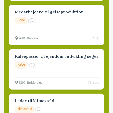
Medarbejdere til griseproduktion
Grise
9681, Ranum
03. aug.
Kalvepasser til ejendom i udvikling søges
Kalve
6392, Bolderslev
03. aug.
Leder til klimastald
Klimastald