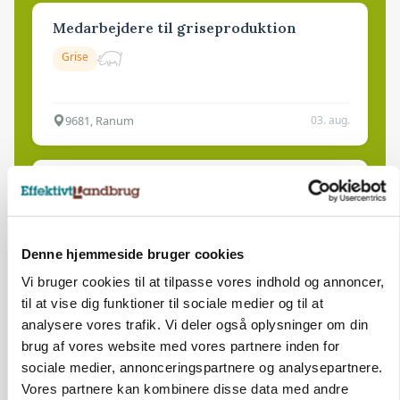
Medarbejdere til griseproduktion
Grise
9681, Ranum
03. aug.
Kalvepasser til ejendom i udvikling søges
Kalve
Denne hjemmeside bruger cookies
6392, Bolderslev
03. aug.
Vi bruger cookies til at tilpasse vores indhold og annoncer,
til at vise dig funktioner til sociale medier og til at
analysere vores trafik. Vi deler også oplysninger om din
Leder til klimastald
brug af vores website med vores partnere inden for
sociale medier, annonceringspartnere og analysepartnere.
Klimastald
Vores partnere kan kombinere disse data med andre