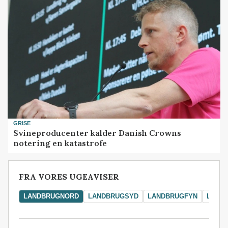
GRISE
Svineproducenter kalder Danish Crowns
notering en katastrofe
FRA VORES UGEAVISER
LANDBRUGNORD
LANDBRUGSYD
LANDBRUGFYN
LAND