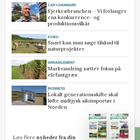
CAP-I-DANMARK
Fjerkræbranchen: - Vi forlanger
ens konkurrence- og
produktionsvilkår
KVÆG
Snart kan man søge tilskud til
naturprojekter
ARRANGEMENT
Markvandring sætter fokus på
elefantgræs
BUSINESS
Lokalt generationsskifte skal
løfte midtjysk siloimportør i
Norden
Læs flere
nyheder fra din