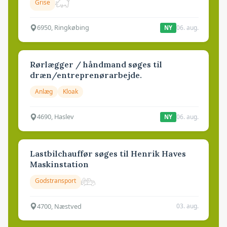
Grise
6950, Ringkøbing
06. aug.
NY
Rørlægger / håndmand søges til
dræn/entreprenørarbejde.
Anlæg
Kloak
4690, Haslev
06. aug.
NY
Lastbilchauffør søges til Henrik Haves
Maskinstation
Godstransport
4700, Næstved
03. aug.