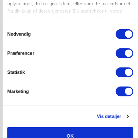
oplysninger, du har givet dem, eller som de har indsamlet
fra din brug af deres tjenester. Du samtykker til vores
9670, Løgstør
03. aug.
cookies, hvis du fortsætter med at anvende vores
hjemmeside.
Samtykkevalg
Nødvendig
Præferencer
Statistik
Marketing
BUSINESS
Fra mark til mur: Byggeriet kan åbne nyt
Vis detaljer
marked for biokul
OK