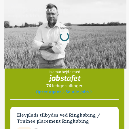
LEDER
Det er en uskik at udlægge et røgslør om
økoproduktion
Loading...
Annonce
Jobs
i samarbejde med
76
ledige stillinger
Opret agent
Se alle jobs
Elevplads tilbydes ved Ringkøbing /
Trainee placement Ringkøbing