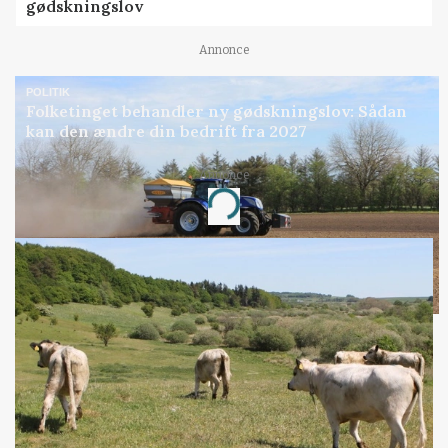
gødskningslov
Annonce
POLITIK
Folketinget behandler ny gødskningslov: Sådan
kan den ændre din bedrift fra 2027
Annonce
Loading...