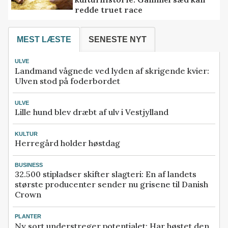
redde truet race
MEST LÆSTE
SENESTE NYT
ULVE
Landmand vågnede ved lyden af skrigende kvier:
Ulven stod på foderbordet
ULVE
Lille hund blev dræbt af ulv i Vestjylland
KULTUR
Herregård holder høstdag
BUSINESS
32.500 stipladser skifter slagteri: En af landets
største producenter sender nu grisene til Danish
Crown
PLANTER
Ny sort understreger potentialet: Har høstet den