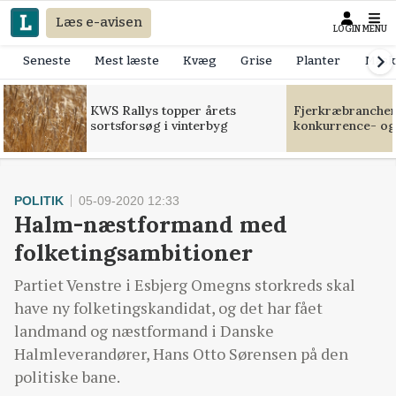
Læs e-avisen
LOGIN
MENU
Seneste
Mest læste
Kvæg
Grise
Planter
Mask
KWS Rallys topper årets
Fjerkræbranchen:
sortsforsøg i vinterbyg
konkurrence- og
POLITIK
05-09-2020 12:33
Halm-næstformand med
folketingsambitioner
Partiet Venstre i Esbjerg Omegns storkreds skal
have ny folketingskandidat, og det har fået
landmand og næstformand i Danske
Halmleverandører, Hans Otto Sørensen på den
politiske bane.