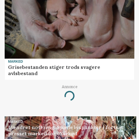
MARKED
Grisebestanden stiger trods svagere
avlsbestand
Annonce
Loading...
MARKED
Uændret notering: Spæde lyspunkter i fortsat
presset marked for oksekød