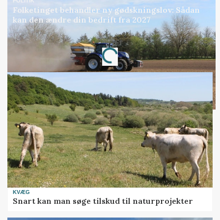
POLITIK
Folketinget behandler ny gødskningslov: Sådan
kan den ændre din bedrift fra 2027
Annonce
Loading...
KVÆG
Snart kan man søge tilskud til naturprojekter