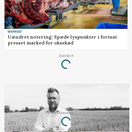
MARKED
Uændret notering: Spæde lyspunkter i fortsat
presset marked for oksekød
Annonce
Loading...
LEDER
Det er en uskik at udlægge et røgslør om
økoproduktion
Annonce
Loading...