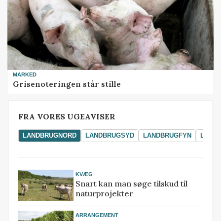
MARKED
Grisenoteringen står stille
FRA VORES UGEAVISER
LANDBRUGNORD
LANDBRUGSYD
LANDBRUGFYN
LAND
KVÆG
Snart kan man søge tilskud til
naturprojekter
ARRANGEMENT