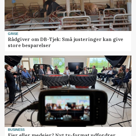
GRISE
Rådgiver om DB-Tjek: Små justeringer kan give
store besparelser
BUSINESS
Ejer eller medejer? Nyt tv-format udfordrer