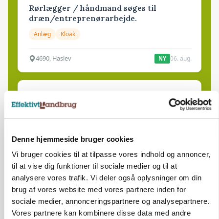
Rørlægger / håndmand søges til
dræn/entreprenørarbejde.
Anlæg
Kloak
4690, Haslev
06. aug.
NY
Lastbilchauffør søges til Henrik Haves
Maskinstation
Godstransport
Denne hjemmeside bruger cookies
4700, Næstved
03. aug.
Vi bruger cookies til at tilpasse vores indhold og annoncer,
til at vise dig funktioner til sociale medier og til at
analysere vores trafik. Vi deler også oplysninger om din
Medarbejdere til griseproduktion
brug af vores website med vores partnere inden for
Grise
sociale medier, annonceringspartnere og analysepartnere.
Vores partnere kan kombinere disse data med andre