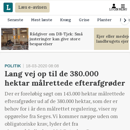
Læs e-avisen
LOGIN
MENU
Seneste
Mest læste
Kvæg
Grise
Planter
Mask
Rådgiver om DB-Tjek: Små
Ejer eller medej
justeringer kan give store
landbrugets ejer
besparelser
POLITIK
18-03-2020 08:08
Lang vej op til de 380.000
hektar målrettede efterafgrøder
Der er foreløbig søgt om 143.000 hektar målrettede
efterafgrøder ud af de 380.000 hektar, som der er
behov for i år den målrettet regulering, viser ny
opgørelse fra Seges. Vi kommer næppe uden om
obligatoriske krav, lyder det fra