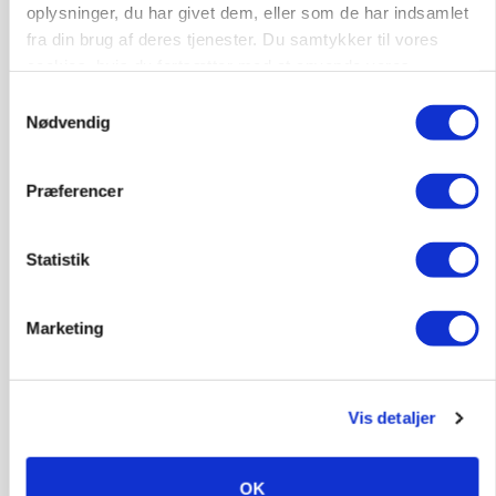
oplysninger, du har givet dem, eller som de har indsamlet
9681, Ranum
03. aug.
fra din brug af deres tjenester. Du samtykker til vores
cookies, hvis du fortsætter med at anvende vores
hjemmeside.
Samtykkevalg
Kalvepasser til ejendom i udvikling søges
Nødvendig
Kalve
Præferencer
6392, Bolderslev
03. aug.
Statistik
Leder til klimastald
Marketing
Klimastald
9670, Løgstør
03. aug.
Vis detaljer
OK