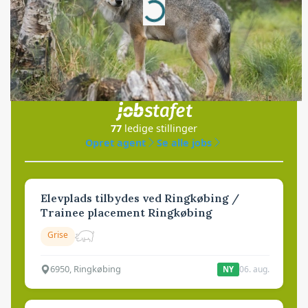
Loading...
Jobs
i samarbejde med
77
ledige stillinger
Opret agent
Se alle jobs
Elevplads tilbydes ved Ringkøbing /
Trainee placement Ringkøbing
Grise
6950, Ringkøbing
06. aug.
NY