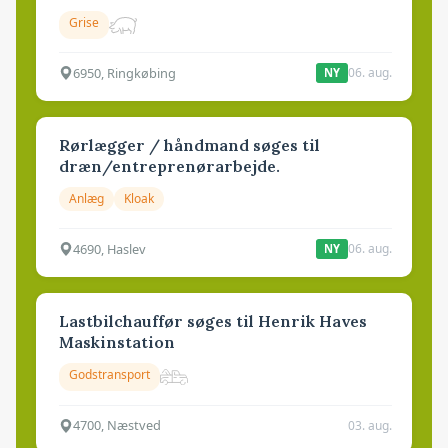
Grise
6950, Ringkøbing
06. aug.
NY
Rørlægger / håndmand søges til
dræn/entreprenørarbejde.
Anlæg
Kloak
4690, Haslev
06. aug.
NY
Lastbilchauffør søges til Henrik Haves
Maskinstation
Godstransport
4700, Næstved
03. aug.