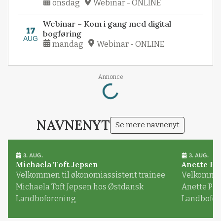
onsdag
Webinar - ONLINE
Webinar – Kom i gang med digital
17
bogføring
AUG
mandag
Webinar - ONLINE
Annonce
Loading...
NAVNENYT
Se mere navnenyt
3. AUG.
3. AUG.
Michaela Toft Jepsen
Anette Pl
Velkommen til økonomiassistent trainee
Velkommen 
Michaela Toft Jepsen hos Østdansk
Anette Pl
Landboforening
Landbofor