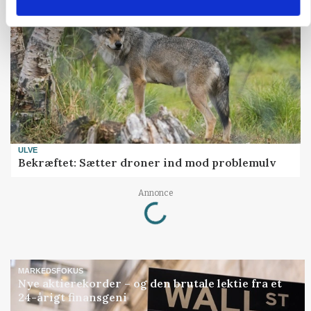
ULVE
Bekræftet: Sætter droner ind mod problemulv
Annonce
Loading...
MARKEDSFOKUS
Nye aktierekorder – og den brutale lektie fra et
24-årigt finansgeni