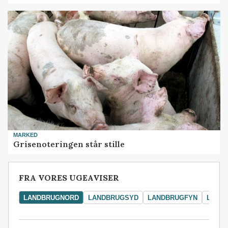
MARKED
Grisenoteringen står stille
FRA VORES UGEAVISER
LANDBRUGNORD
LANDBRUGSYD
LANDBRUGFYN
LAND