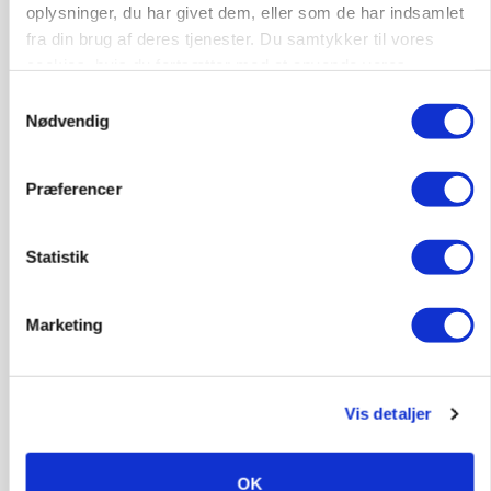
oplysninger, du har givet dem, eller som de har indsamlet
MARKED
fra din brug af deres tjenester. Du samtykker til vores
Grisebestanden stiger trods svagere
cookies, hvis du fortsætter med at anvende vores
avlsbestand
hjemmeside.
Samtykkevalg
Nødvendig
Præferencer
Statistik
Marketing
MARKED
Uændret notering: Spæde lyspunkter i fortsat
Vis detaljer
presset marked for oksekød
OK