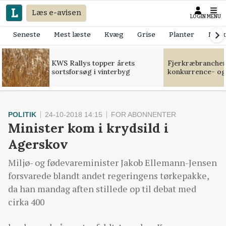
Læs e-avisen
LOGIN
MENU
Seneste
Mest læste
Kvæg
Grise
Planter
Mask
KWS Rallys topper årets
Fjerkræbranchen:
sortsforsøg i vinterbyg
konkurrence- og
POLITIK
24-10-2018 14:15
FOR ABONNENTER
Minister kom i krydsild i
Agerskov
Miljø- og fødevareminister Jakob Ellemann-Jensen
forsvarede blandt andet regeringens tørkepakke,
da han mandag aften stillede op til debat med
cirka 400