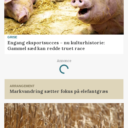
ekspertise og adgang til relevante kilder.
Men vi vil rigtig gerne tilbyde dig et
digitalt abonnement i 30 dage for kun
30 kroner.
GRISE
Engang eksportsucces – nu kulturhistorie:
Prøv 30 dage for 30 kr
Gammel sæd kan redde truet race
Allerede abonnement?
Log ind her
Annonce
Loading...
Politik
ARRANGEMENT
Markvandring sætter fokus på elefantgræs