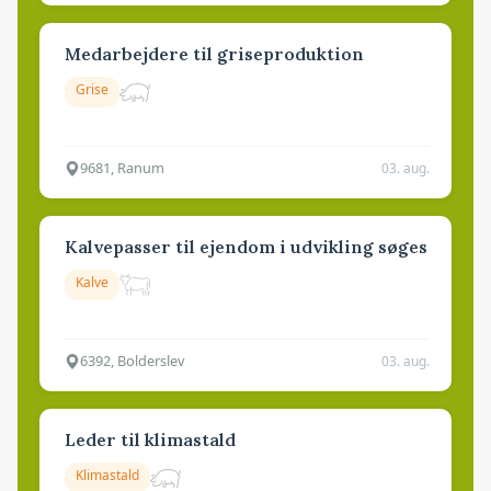
Medarbejdere til griseproduktion
Grise
9681, Ranum
03. aug.
Kalvepasser til ejendom i udvikling søges
Kalve
6392, Bolderslev
03. aug.
Leder til klimastald
Klimastald