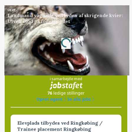
ULVE
Landmand vågnede ved lyden af skrigende kvier:
Ulven stod på foderbordet
Annonce
Loading...
Jobs
i samarbejde med
76
ledige stillinger
Opret agent
Se alle jobs
Elevplads tilbydes ved Ringkøbing /
Trainee placement Ringkøbing