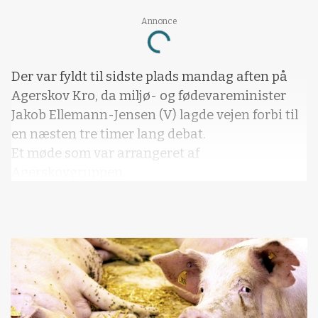
Annonce
Loading...
Der var fyldt til sidste plads mandag aften på
Agerskov Kro, da miljø- og fødevareminister
Jakob Ellemann-Jensen (V) lagde vejen forbi til
en næsten tre timer lang debat.
Et møde som var arrangeret af
Agerskovgruppen.
Ministeren skulle blandt andet forsvar
Vil du læse mere?
Kære læser, denne artikel fra Effektivt
Landbrug er låst.
Kvalitetsjournalistik kræver research,