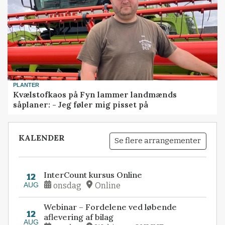
PLANTER
Kvælstofkaos på Fyn lammer landmænds
såplaner: - Jeg føler mig pisset på
KALENDER
Se flere arrangementer
InterCount kursus Online
12
AUG
onsdag
Online
Webinar – Fordelene ved løbende
12
aflevering af bilag
AUG