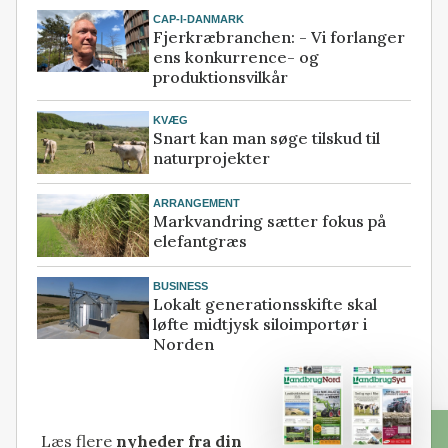
CAP-I-DANMARK
Fjerkræbranchen: - Vi forlanger
ens konkurrence- og
produktionsvilkår
KVÆG
Snart kan man søge tilskud til
naturprojekter
ARRANGEMENT
Markvandring sætter fokus på
elefantgræs
BUSINESS
Lokalt generationsskifte skal
løfte midtjysk siloimportør i
Norden
Læs flere
nyheder fra din