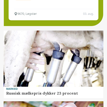
9670, Løgstør
03. aug.
MARKED
Russisk mælkepris dykker 23 procent