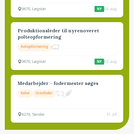
9670, Løgstør
03. aug.
NY
Produktionsleder til nyrenoveret
polteopformering
Avl/opformering
9670, Løgstør
03. aug.
NY
Medarbejder - fodermester søges
Kalve
Grovfoder
6270, Tønder
31. jul.