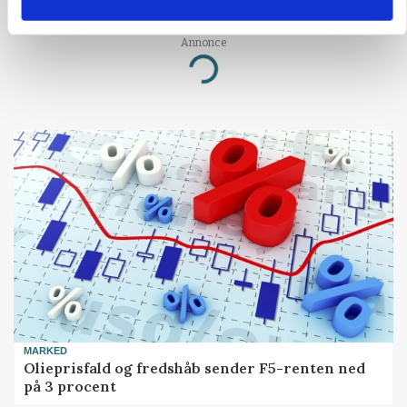
blevet klogere. Det kunne vi alle lære af
Annonce
Loading...
MARKED
Olieprisfald og fredshåb sender F5-renten ned
på 3 procent