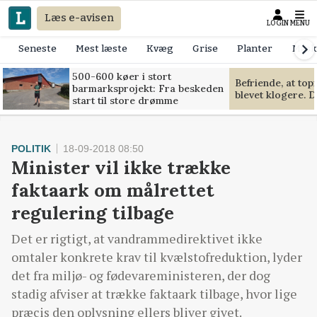
Læs e-avisen
LOGIN
MENU
Seneste
Mest læste
Kvæg
Grise
Planter
Mask
500-600 køer i stort
Befriende, at to
barmarksprojekt: Fra beskeden
blevet klogere. D
start til store drømme
POLITIK
18-09-2018 08:50
Minister vil ikke trække
faktaark om målrettet
regulering tilbage
Det er rigtigt, at vandrammedirektivet ikke
omtaler konkrete krav til kvælstofreduktion, lyder
det fra miljø- og fødevareministeren, der dog
stadig afviser at trække faktaark tilbage, hvor lige
præcis den oplysning ellers bliver givet.