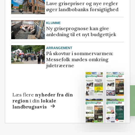
Lave grisepriser og nye regler
øger landbobanks forsigtighed
KLUMME
Ny griseprognose kan give
anledning til et nyt budgettjek
ARRANGEMENT
På skovtur i sommervarmen:
Messefolk mødes omkring
juletræerne
Læs flere
nyheder fra din
region
i din
lokale
landbrugsavis