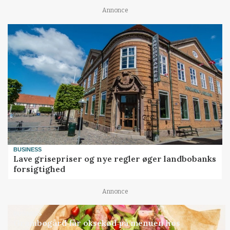
Annonce
BUSINESS
Lave grisepriser og nye regler øger landbobanks
forsigtighed
Annonce
BUSINESS
Grambogård får oksekød på menuen hos