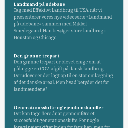
Landmand på udebane
Tag med Effektivt Landbrug til USA, når vi
præsenterer vores nye videoserie »Landmand
på udebane« sammen med Mikkel
Smedegaard. Han besøger store landbrug i
Houston og Chicago.
Den grønne trepart
Den grønne trepart er blevet enige om at
pålægge en CO2-afgift på dansk landbrug.
Derudover er der lagt op til en stor omlægning
af det danske areal. Men hvad betyder det for
landmændene?
Generationsskifte og ejendomshandler
Det kan tage flere år at gennemføre et
succesfuldt generationsskifte. For nogle
foregår ejerskiftet inden for familien, men for