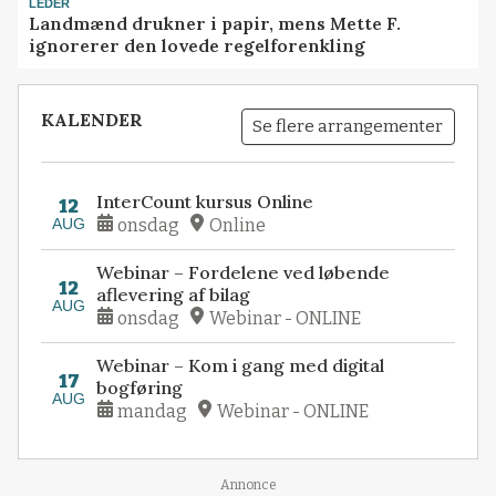
LEDER
Landmænd drukner i papir, mens Mette F.
ignorerer den lovede regelforenkling
KALENDER
Se flere arrangementer
InterCount kursus Online
12
AUG
onsdag
Online
Webinar – Fordelene ved løbende
12
aflevering af bilag
AUG
onsdag
Webinar - ONLINE
Webinar – Kom i gang med digital
17
bogføring
AUG
mandag
Webinar - ONLINE
Annonce