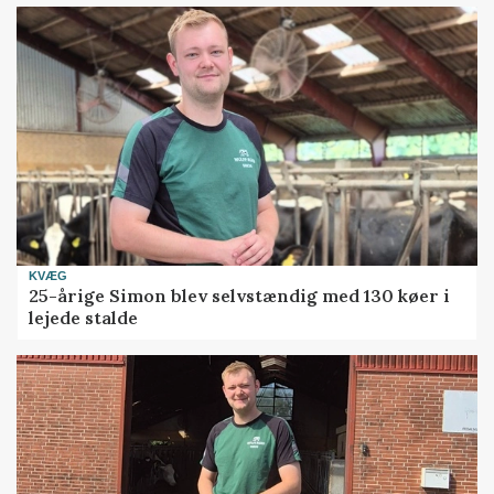
KVÆG
25-årige Simon blev selvstændig med 130 køer i
lejede stalde