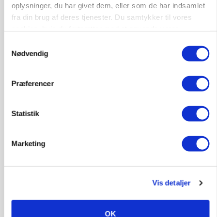
oplysninger, du har givet dem, eller som de har indsamlet
fra din brug af deres tjenester. Du samtykker til vores
cookies, hvis du fortsætter med at anvende vores
hjemmeside.
Samtykkevalg
KVÆG
Nødvendig
500-600 køer i stort barmarksprojekt: Fra
beskeden start til store drømme
Præferencer
Statistik
Marketing
Vis detaljer
LEDER
Befriende, at topredaktør erkender, hun er
OK