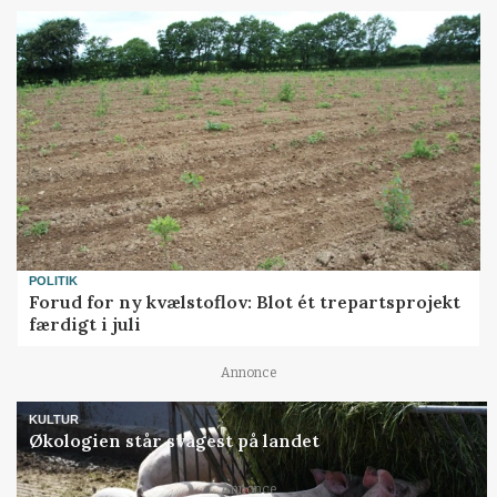
POLITIK
Forud for ny kvælstoflov: Blot ét trepartsprojekt
færdigt i juli
Annonce
KULTUR
Økologien står svagest på landet
Annonce