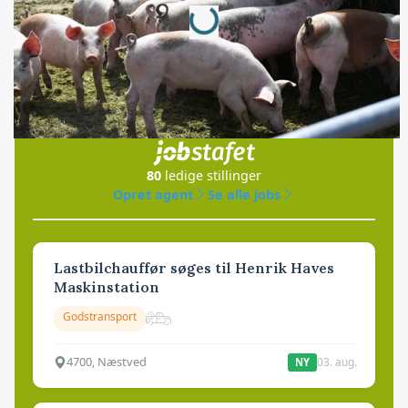
Loading...
Jobs
i samarbejde med
80
ledige stillinger
Opret agent
Se alle jobs
Lastbilchauffør søges til Henrik Haves
Maskinstation
Godstransport
4700, Næstved
03. aug.
NY