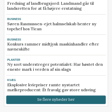
Fredning af landbrugsjord: Landmand går til
landsretten for at få højere erstatning
BUSINESS
Søren Rasmussen-ejet halmselskab henter ny
topchef hos Tican
BUSINESS
Konkurs rammer midtjysk maskinhandler efter
navneskifte
PLANTER
Ny sort understreger potentialet: Har høstet den
eneste mark i verden af sin slags
KVÆG
Eksplosive kviepriser ramte nystartet
mælkeproducent: Ét fravalg gav store udsving
Se flere nyheder her