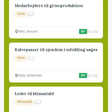
Medarbejdere til griseproduktion
Grise
9681, Ranum
03. aug.
NY
Kalvepasser til ejendom i udvikling søges
Kalve
6392, Bolderslev
03. aug.
NY
Leder til klimastald
Klimastald