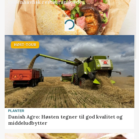
københavnsk restaurantkæde
Annonce
Loading...
HØST-TOUR
PLANTER
Danish Agro: Høsten tegner til god kvalitet og
middeludbytter