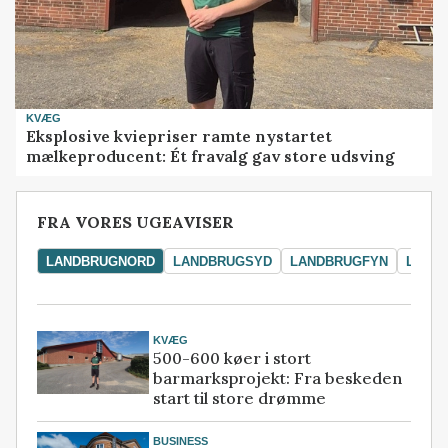
KVÆG
Eksplosive kviepriser ramte nystartet
mælkeproducent: Ét fravalg gav store udsving
FRA VORES UGEAVISER
LANDBRUGNORD
LANDBRUGSYD
LANDBRUGFYN
LAND
KVÆG
500-600 køer i stort
barmarksprojekt: Fra beskeden
start til store drømme
BUSINESS