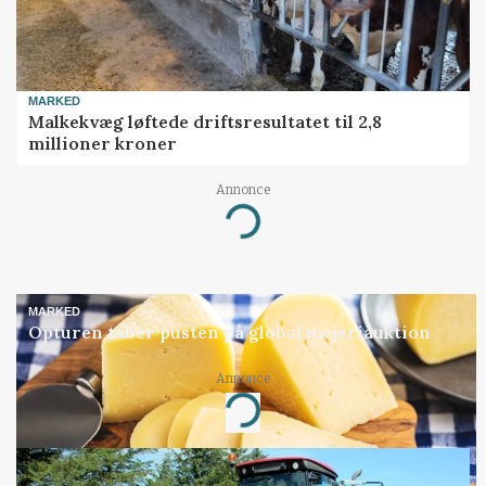
MARKED
Malkekvæg løftede driftsresultatet til 2,8
millioner kroner
Annonce
Loading...
MARKED
Opturen taber pusten på global mejeriauktion
Annonce
Loading...