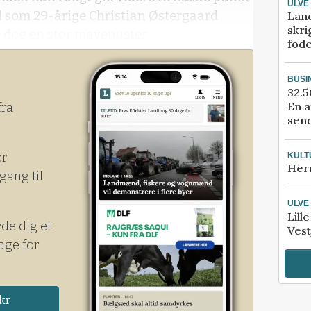
ULVE
 som 29-årige Christian Østergaard
Lan
skri
e dog en stor mavepuster.
fod
BUSI
32.5
En a
fra
send
er
KULT
Her
gang til
ULVE
Lill
yde dig et
Vest
age for
kr