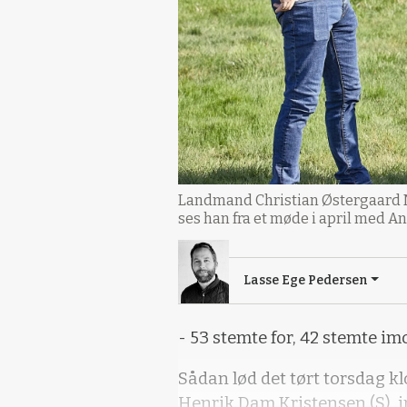
Landmand Christian Østergaard Ni
ses han fra et møde i april med A
Lasse Ege Pedersen
- 53 stemte for, 42 stemte im
Sådan lød det tørt torsdag k
Henrik Dam Kristensen (S), i