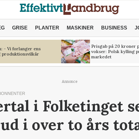
ÆG
GRISE
PLANTER
MASKINER
BUSINESS
J
Prisgab på 20 kroner p
 - Vi forlanger ens
vokser: Polsk kylling 
 produktionsvilkår
markedet
Annonce
BONNENTER
rtal i Folketinget 
d i over to års tot