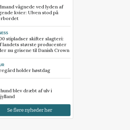
dmand vågnede ved lyden af
gende kvier: Ulven stod på
erbordet
NESS
00 stipladser skifter slagteri:
f landets største producenter
er nu grisene til Danish Crown
UR
regård holder høstdag
e hund blev dræbt af ulv i
jylland
Se flere nyheder her