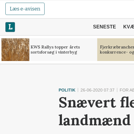
Læs e-avisen
SENESTE
KV
KWS Rallys topper årets
Fjerkræbranchen:
sortsforsøg i vinterbyg
konkurrence- og
POLITIK
26-06-2020 07:37
FOR A
Snævert fle
landmænd u