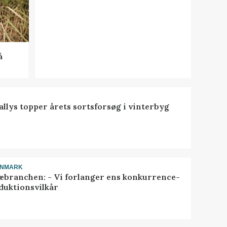
å
R
llys topper årets sortsforsøg i vinterbyg
ANMARK
æbranchen: - Vi forlanger ens konkurrence-
duktionsvilkår