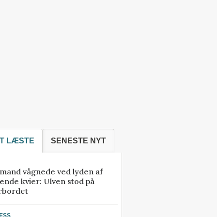
T LÆSTE
SENESTE NYT
mand vågnede ved lyden af
ende kvier: Ulven stod på
rbordet
ESS