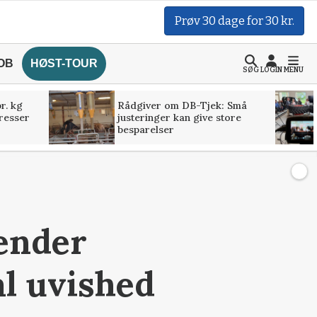
Prøv 30 dage for 30 kr.
OB
HØST-TOUR
SØG
LOGIN
MENU
r. kg
Rådgiver om DB-Tjek: Små
presser
justeringer kan give store
besparelser
sender
al uvished