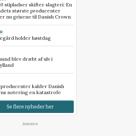
0 stipladser skifter slagteri: En
ndets største producenter
r nu grisene til Danish Crown
UR
egård holder høstdag
 hund blev dræbt af ulv i
ylland
eproducenter kalder Danish
ns notering en katastrofe
Se flere nyheder her
Annonce