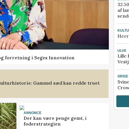
32.50
af la
sende
KULT
Herr
ULVE
Lille
og forretning i Seges Innovation
Vestj
GRISE
Svin
ulturhistorie: Gammel sæd kan redde truet
Crow
ANNONCE
Der kan være penge gemt, i
foderstrategien