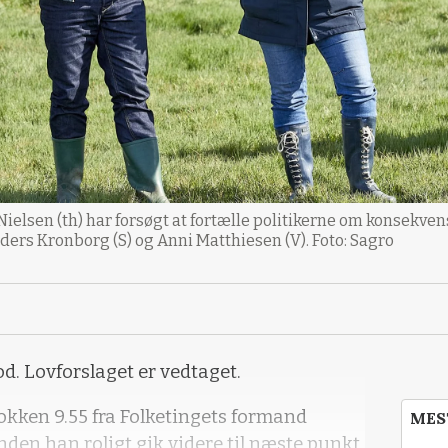
elsen (th) har forsøgt at fortælle politikerne om konsekv
nders Kronborg (S) og Anni Matthiesen (V). Foto: Sagro
od. Lovforslaget er vedtaget.
lokken 9.55 fra Folketingets formand
MES
nden han roligt gik videre til næste punkt