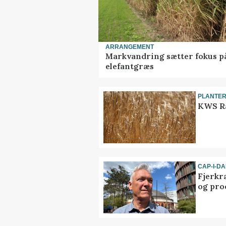
ARRANGEMENT
Markvandring sætter fokus p
elefantgræs
PLANTE
KWS Ra
CAP-I-D
Fjerkr
og pro