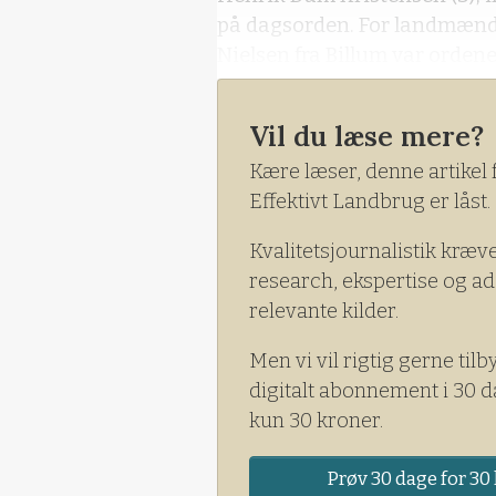
på dagsorden. For landmænd
Nielsen fra Billum var orden
Vil du læse mere?
Kære læser, denne artikel 
Effektivt Landbrug er låst.
Kvalitetsjournalistik kræv
research, ekspertise og ad
relevante kilder.
Men vi vil rigtig gerne tilb
digitalt abonnement i 30 d
kun 30 kroner.
Prøv 30 dage for 30 