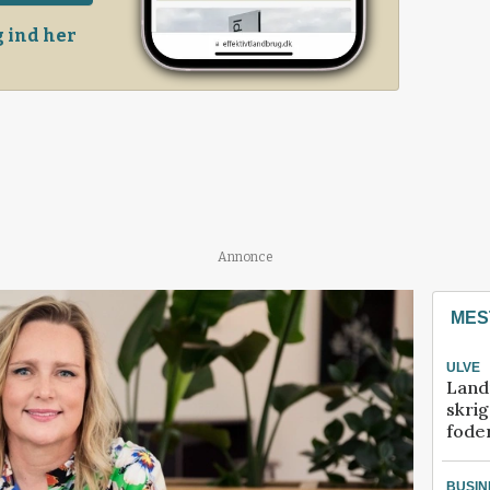
 ind her
Annonce
MES
ULVE
Land
skrig
fode
BUSIN