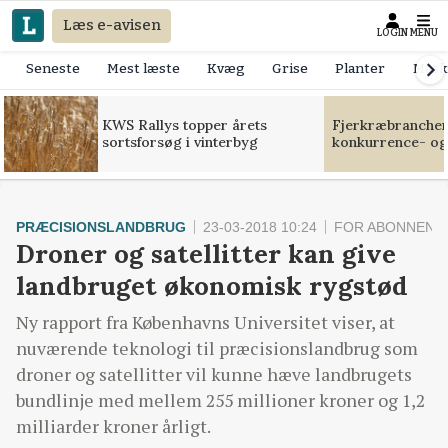
Læs e-avisen
LOGIN
MENU
Seneste
Mest læste
Kvæg
Grise
Planter
Mask
KWS Rallys topper årets
Fjerkræbranchen:
sortsforsøg i vinterbyg
konkurrence- og
PRÆCISIONSLANDBRUG
23-03-2018 10:24
FOR ABONNENT
Droner og satellitter kan give
landbruget økonomisk rygstød
Ny rapport fra Københavns Universitet viser, at
nuværende teknologi til præcisionslandbrug som
droner og satellitter vil kunne hæve landbrugets
bundlinje med mellem 255 millioner kroner og 1,2
milliarder kroner årligt.