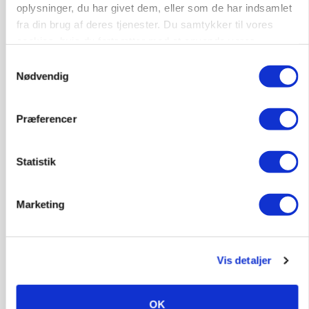
oplysninger, du har givet dem, eller som de har indsamlet
fra din brug af deres tjenester. Du samtykker til vores
KVÆG
Snart kan man søge tilskud til naturprojekter
cookies, hvis du fortsætter med at anvende vores
hjemmeside.
Loading...
Samtykkevalg
Annonce
Nødvendig
Præferencer
Statistik
Marketing
Vis detaljer
PLANTER
Før såmaskinen kører: Her er efterårets største
OK
skadedyrsrisici