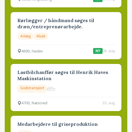
Rørlægger / håndmand søges til
dræn/entreprenørarbejde.
Anlæg
Kloak
4690, Haslev
06. aug.
NY
Lastbilchauffør søges til Henrik Haves
Maskinstation
Godstransport
4700, Næstved
03. aug.
Medarbejdere til griseproduktion