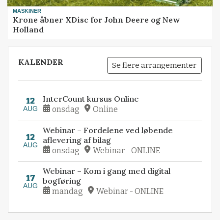
MASKINER
Krone åbner XDisc for John Deere og New
Holland
KALENDER
Se flere arrangementer
InterCount kursus Online
12
AUG
onsdag
Online
Webinar – Fordelene ved løbende
12
aflevering af bilag
AUG
onsdag
Webinar - ONLINE
Webinar – Kom i gang med digital
17
bogføring
AUG
mandag
Webinar - ONLINE