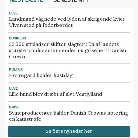
MEST LÆSTE
SENESTE NYT
ULVE
Landmand vågnede ved lyden af skrigende kvier:
Ulven stod på foderbordet
BUSINESS
32.500 stipladser skifter slagteri: En af landets
største producenter sender nu grisene til Danish
Crown
KULTUR
Herregård holder høstdag
ULVE
Lille hund blev dræbt af ulv i Vestjylland
GRISE
Svineproducenter kalder Danish Crowns notering
en katastrofe
Se flere nyheder her