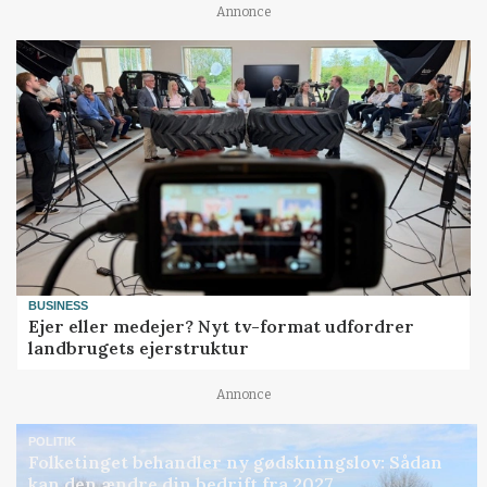
Annonce
BUSINESS
Ejer eller medejer? Nyt tv-format udfordrer
landbrugets ejerstruktur
Annonce
POLITIK
Folketinget behandler ny gødskningslov: Sådan
kan den ændre din bedrift fra 2027