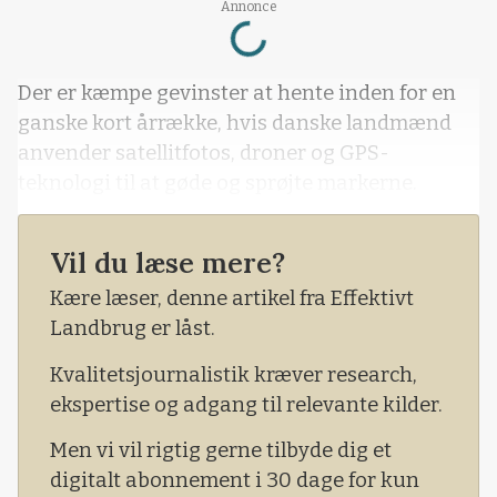
Loading...
Annonce
Der er kæmpe gevinster at hente inden for en
ganske kort årrække, hvis danske landmænd
anvender satellitfotos, droner og GPS-
teknologi til at gøde og sprøjte markerne.
Vil du læse mere?
Kære læser, denne artikel fra Effektivt
Landbrug er låst.
Kvalitetsjournalistik kræver research,
ekspertise og adgang til relevante kilder.
Men vi vil rigtig gerne tilbyde dig et
digitalt abonnement i 30 dage for kun