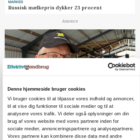
MARKED
Russisk mælkepris dykker 23 procent
Annonce
Denne hjemmeside bruger cookies
Vi bruger cookies til at tilpasse vores indhold og annoncer,
til at vise dig funktioner til sociale medier og til at
POLITIK
»Nu stopper I«: Landbrugsdebattør og
analysere vores trafik. Vi deler også oplysninger om din
protestgruppe vil demonstrere mod ny
brug af vores website med vores partnere inden for
gødskningslov
sociale medier, annonceringspartnere og analysepartnere.
Vores partnere kan kombinere disse data med andre
Annonce