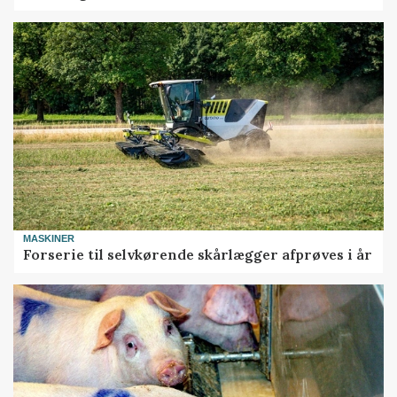
MASKINER
Forserie til selvkørende skårlægger afprøves i år