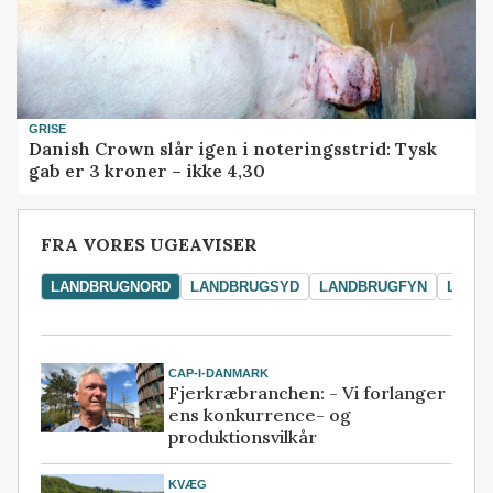
GRISE
Danish Crown slår igen i noteringsstrid: Tysk
gab er 3 kroner – ikke 4,30
FRA VORES UGEAVISER
LANDBRUGNORD
LANDBRUGSYD
LANDBRUGFYN
LAND
CAP-I-DANMARK
Fjerkræbranchen: - Vi forlanger
ens konkurrence- og
produktionsvilkår
KVÆG