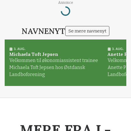
Loading...
Annonce
NAVNENYT
Se mere navnenyt
3. AUG.
3. AUG.
Michaela Toft Jepsen
Anette Pl
Velkommen til økonomiassistent trainee
Velkommen 
Michaela Toft Jepsen hos Østdansk
Anette Pl
Landboforening
Landbofor
MERE FRA L-