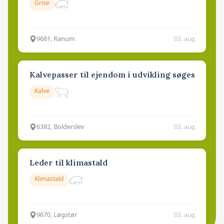
Grise
9681, Ranum
03. aug.
Kalvepasser til ejendom i udvikling søges
Kalve
6392, Bolderslev
03. aug.
Leder til klimastald
Klimastald
9670, Løgstør
03. aug.