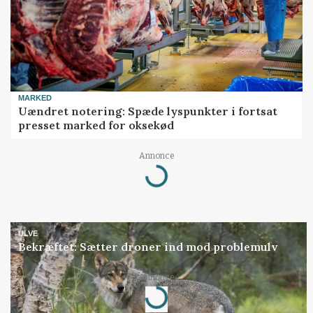
MARKED
Uændret notering: Spæde lyspunkter i fortsat
presset marked for oksekød
Loading...
Annonce
ULVE
Bekræftet: Sætter droner ind mod problemulv
Loading...
Annonce