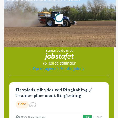
Loading...
Annonce
Jobs
i samarbejde med
76
ledige stillinger
Opret agent
Se alle jobs
Elevplads tilbydes ved Ringkøbing /
Trainee placement Ringkøbing
Grise
6950, Ringkøbing
06. aug.
NY