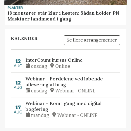
PLANTER
18 montører står klar i høsten: Sådan holder PN
Maskiner landmænd i gang
KALENDER
Se flere arrangementer
InterCount kursus Online
12
AUG
onsdag
Online
Webinar – Fordelene ved løbende
12
aflevering af bilag
AUG
onsdag
Webinar - ONLINE
Webinar – Kom i gang med digital
17
bogføring
AUG
mandag
Webinar - ONLINE