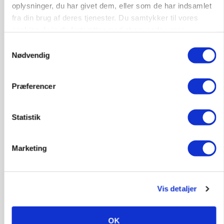
oplysninger, du har givet dem, eller som de har indsamlet
fra din brug af deres tjenester. Du samtykker til vores
cookies, hvis du fortsætter med at anvende vores
hjemmeside.
Samtykkevalg
PLANTER
Nødvendig
KWS Rallys topper årets sortsforsøg i vinterbyg
Præferencer
Statistik
Marketing
Vis detaljer
CAP-I-DANMARK
Fjerkræbranchen: - Vi forlanger ens
konkurrence- og produktionsvilkår
OK