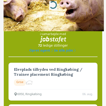
Loading...
Jobs
i samarbejde med
72
ledige stillinger
Opret agent
Se alle jobs
Elevplads tilbydes ved Ringkøbing /
Trainee placement Ringkøbing
Grise
6950, Ringkøbing
06. aug.