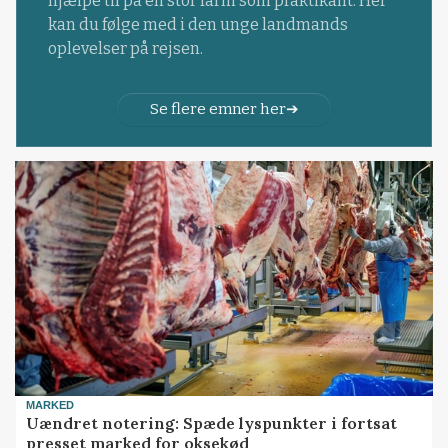
hjælpe til på en stor farm som praktikant. Her
kan du følge med i den unge landmands
oplevelser på rejsen.
Se flere emner her
MARKED
Uændret notering: Spæde lyspunkter i fortsat
presset marked for oksekød