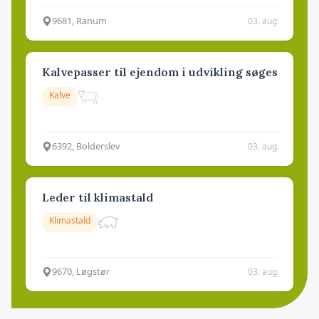
9681, Ranum
03. aug.
Kalvepasser til ejendom i udvikling søges
Kalve
6392, Bolderslev
03. aug.
Leder til klimastald
Klimastald
9670, Løgstør
03. aug.