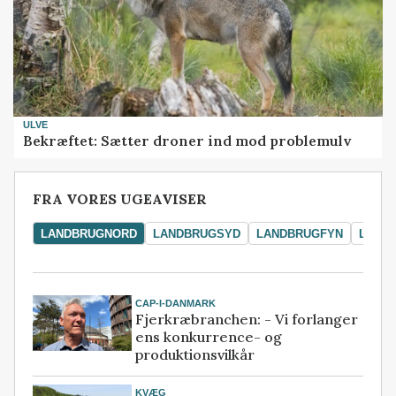
ULVE
Bekræftet: Sætter droner ind mod problemulv
FRA VORES UGEAVISER
LANDBRUGNORD
LANDBRUGSYD
LANDBRUGFYN
LAND
CAP-I-DANMARK
Fjerkræbranchen: - Vi forlanger
ens konkurrence- og
produktionsvilkår
KVÆG