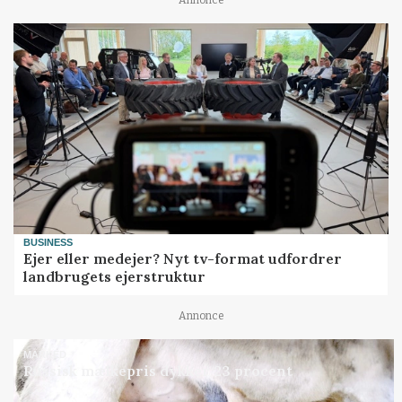
BUSINESS
Ejer eller medejer? Nyt tv-format udfordrer
landbrugets ejerstruktur
Annonce
MARKED
Russisk mælkepris dykker 23 procent