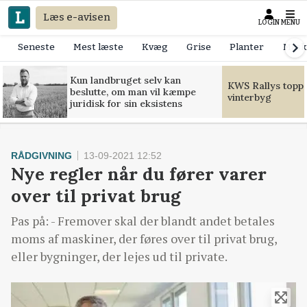
Læs e-avisen
LOGIN
MENU
Seneste
Mest læste
Kvæg
Grise
Planter
Mask
Kun landbruget selv kan
KWS Rallys toppe
beslutte, om man vil kæmpe
vinterbyg
juridisk for sin eksistens
RÅDGIVNING
13-09-2021 12:52
Nye regler når du fører varer
over til privat brug
Pas på: - Fremover skal der blandt andet betales
moms af maskiner, der føres over til privat brug,
eller bygninger, der lejes ud til private.