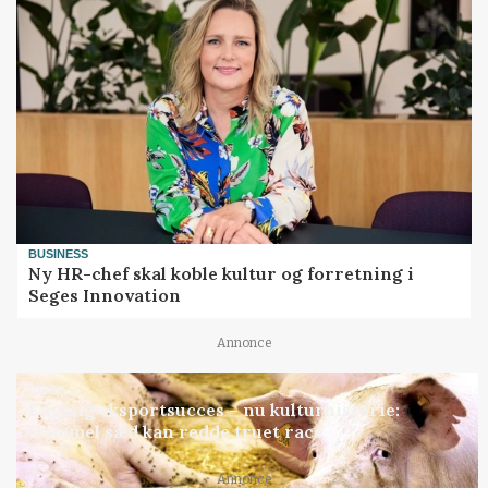
BUSINESS
Ny HR-chef skal koble kultur og forretning i
Seges Innovation
Annonce
GRISE
Engang eksportsucces – nu kulturhistorie:
Gammel sæd kan redde truet race
Annonce