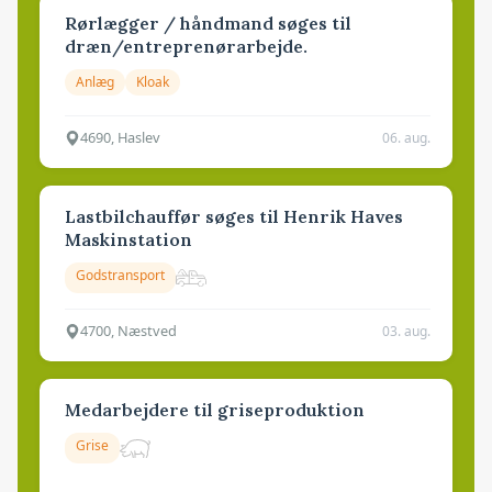
Rørlægger / håndmand søges til
dræn/entreprenørarbejde.
Anlæg
Kloak
4690, Haslev
06. aug.
Lastbilchauffør søges til Henrik Haves
Maskinstation
Godstransport
4700, Næstved
03. aug.
Medarbejdere til griseproduktion
Grise