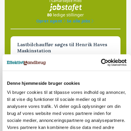
i samarbejde med
80
ledige stillinger
Opret agent
Se alle jobs
Lastbilchauffør søges til Henrik Haves
Maskinstation
Godstransport
4700, Næstved
03. aug.
NY
Denne hjemmeside bruger cookies
Vi bruger cookies til at tilpasse vores indhold og annoncer,
Medarbejdere til griseproduktion
til at vise dig funktioner til sociale medier og til at
Grise
analysere vores trafik. Vi deler også oplysninger om din
brug af vores website med vores partnere inden for
sociale medier, annonceringspartnere og analysepartnere.
9681, Ranum
03. aug.
NY
Vores partnere kan kombinere disse data med andre