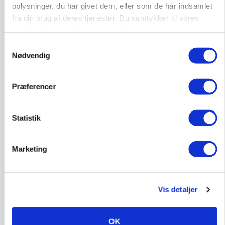
oplysninger, du har givet dem, eller som de har indsamlet
fra din brug af deres tjenester. Du samtykker til vores
Kalvepasser til ejendom i udvikling søges
cookies, hvis du fortsætter med at anvende vores
hjemmeside.
Kalve
Samtykkevalg
Nødvendig
6392, Bolderslev
03. aug.
NY
Præferencer
Leder til klimastald
Statistik
Klimastald
Marketing
9670, Løgstør
03. aug.
NY
Vis detaljer
Produktionsleder til nyrenoveret
polteopformering
OK