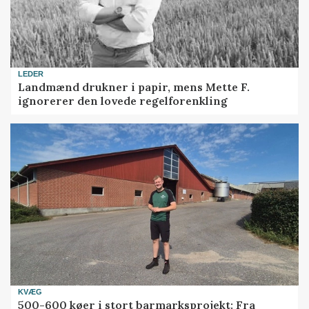
LEDER
Landmænd drukner i papir, mens Mette F.
ignorerer den lovede regelforenkling
KVÆG
500-600 køer i stort barmarksprojekt: Fra