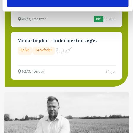
Avl/opformering
9670, Løgstør
03. aug.
NY
Medarbejder - fodermester søges
Kalve
Grovfoder
6270, Tønder
31. jul.