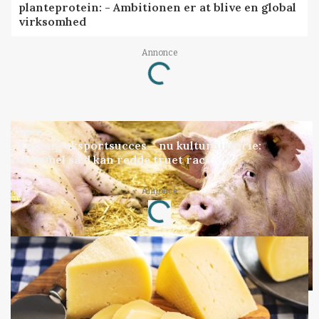
planteprotein: - Ambitionen er at blive en global
virksomhed
Annonce
Loading...
GRISE
Engang eksportsucces – nu kulturhistorie:
Gammel sæd kan redde truet race
Annonce
Loading...