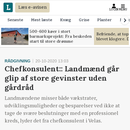
Læs e-avisen
LOGIN
MENU
Seneste
Mest læste
Kvæg
Grise
Planter
Mask
500-600 køer i stort
Befriende, at to
barmarksprojekt: Fra beskeden
blevet klogere. D
start til store drømme
RÅDGIVNING
20-10-2020 13:03
Chefkonsulent:: Landmænd går
glip af store gevinster uden
gårdråd
Landmændene misser både vækstrater,
udviklingsmuligheder og besparelser ved ikke at
tage de svære beslutninger med en professionel
kreds, lyder det fra chefkonsulent i Velas.