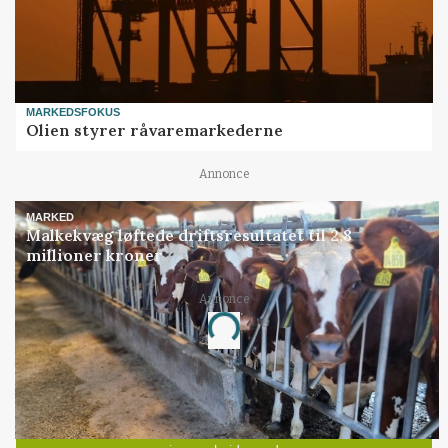
MARKEDSFOKUS
Olien styrer råvaremarkederne
Annonce
MARKED
Malkekvæg løftede driftsresultatet til 2,8
millioner kroner
Annonce
Loading...
Jobs