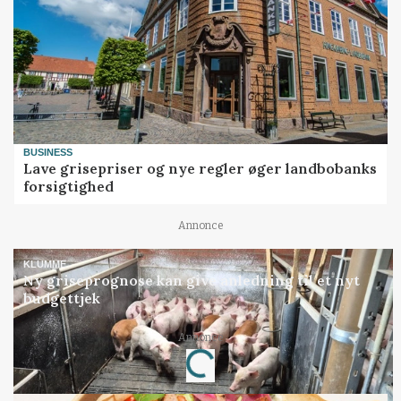
BUSINESS
Lave grisepriser og nye regler øger landbobanks
forsigtighed
Annonce
KLUMME
Ny griseprognose kan give anledning til et nyt
budgettjek
Annonce
Loading...