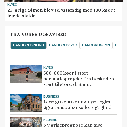
KVÆG
25-årige Simon blev selvstændig med 130 køer i
lejede stalde
FRA VORES UGEAVISER
LANDBRUGNORD
LANDBRUGSYD
LANDBRUGFYN
LAND
KVÆG
500-600 køer i stort
barmarksprojekt: Fra beskeden
start til store drømme
BUSINESS
Lave grisepriser og nye regler
øger landbobanks forsigtighed
KLUMME
Ny griseprognose kan give