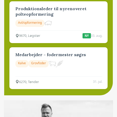
Produktionsleder til nyrenoveret
polteopformering
Avl/opformering
9670, Løgstør
03. aug.
NY
Medarbejder - fodermester søges
Kalve
Grovfoder
6270, Tønder
31. jul.