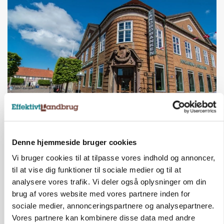
BUSINESS
Lave grisepriser og nye regler øger landbobanks
forsigtighed
Denne hjemmeside bruger cookies
Vi bruger cookies til at tilpasse vores indhold og annoncer,
Annonce
til at vise dig funktioner til sociale medier og til at
analysere vores trafik. Vi deler også oplysninger om din
KLUMME
Ny griseprognose kan give anledning til et nyt
brug af vores website med vores partnere inden for
budgettjek
sociale medier, annonceringspartnere og analysepartnere.
Vores partnere kan kombinere disse data med andre