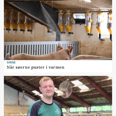
GRISE
Når søerne puster i varmen