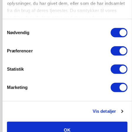
Annonce
oplysninger, du har givet dem, eller som de har indsamlet
Loading...
fra din brug af deres tjenester. Du samtykker til vores
cookies, hvis du fortsætter med at anvende vores
hjemmeside.
Samtykkevalg
Nødvendig
Præferencer
Statistik
Marketing
BUSINESS
Grambogård får oksekød på menuen hos
københavnsk restaurantkæde
Vis detaljer
HØST-TOUR
OK