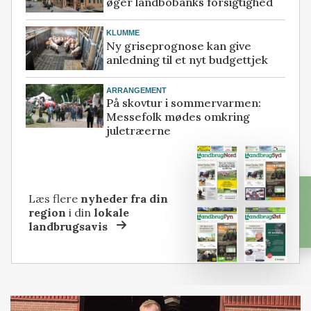
øger landbobanks forsigtighed
KLUMME
Ny griseprognose kan give
anledning til et nyt budgettjek
ARRANGEMENT
På skovtur i sommervarmen:
Messefolk mødes omkring
juletræerne
Læs flere
nyheder fra din
region
i din
lokale
landbrugsavis