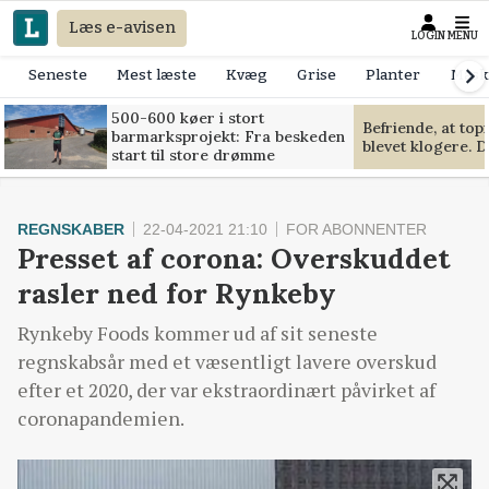
Læs e-avisen
LOGIN
MENU
Seneste
Mest læste
Kvæg
Grise
Planter
Mask
500-600 køer i stort
Befriende, at to
barmarksprojekt: Fra beskeden
blevet klogere. D
start til store drømme
REGNSKABER
22-04-2021 21:10
FOR ABONNENTER
Presset af corona: Overskuddet
rasler ned for Rynkeby
Rynkeby Foods kommer ud af sit seneste
regnskabsår med et væsentligt lavere overskud
efter et 2020, der var ekstraordinært påvirket af
coronapandemien.