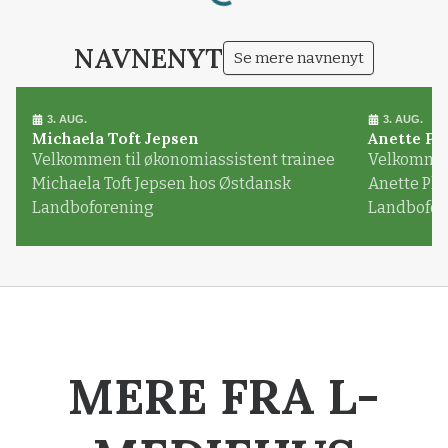
NAVNENYT
Se mere navnenyt
3. AUG.
3. AUG.
Michaela Toft Jepsen
Anette Pl
Velkommen til økonomiassistent trainee
Velkommen 
Michaela Toft Jepsen hos Østdansk
Anette Pl
Landboforening
Landbofor
MERE FRA L-