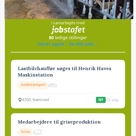
Jobs
i samarbejde med
80
ledige stillinger
Opret agent
Se alle jobs
Lastbilchauffør søges til Henrik Haves
Maskinstation
Godstransport
4700, Næstved
03. aug.
NY
Medarbejdere til griseproduktion
Grise