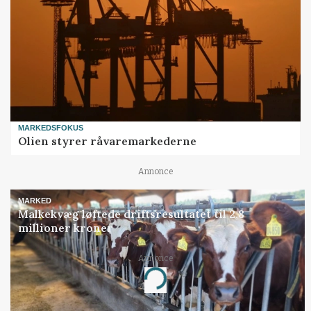
MARKEDSFOKUS
Olien styrer råvaremarkederne
Annonce
MARKED
Malkekvæg løftede driftsresultatet til 2,8
millioner kroner
Annonce
Loading...