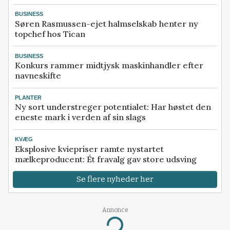
BUSINESS
Søren Rasmussen-ejet halmselskab henter ny
topchef hos Tican
BUSINESS
Konkurs rammer midtjysk maskinhandler efter
navneskifte
PLANTER
Ny sort understreger potentialet: Har høstet den
eneste mark i verden af sin slags
KVÆG
Eksplosive kviepriser ramte nystartet
mælkeproducent: Ét fravalg gav store udsving
Se flere nyheder her
Annonce