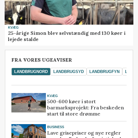
KVÆG
25-årige Simon blev selvstændig med 130 køer i
lejede stalde
FRA VORES UGEAVISER
LANDBRUGNORD
LANDBRUGSYD
LANDBRUGFYN
LAND
KVÆG
500-600 køer i stort
barmarksprojekt: Fra beskeden
start til store drømme
BUSINESS
Lave grisepriser og nye regler