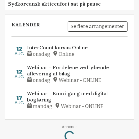
Sydkoreansk aktieeufori sat på pause
KALENDER
Se flere arrangementer
InterCount kursus Online
12
AUG
onsdag
Online
Webinar – Fordelene ved løbende
12
aflevering af bilag
AUG
onsdag
Webinar - ONLINE
Webinar – Kom i gang med digital
17
bogføring
AUG
mandag
Webinar - ONLINE
Annonce
Loading...