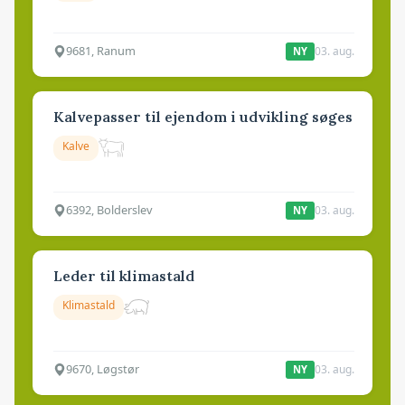
9681, Ranum
03. aug.
NY
Kalvepasser til ejendom i udvikling søges
Kalve
6392, Bolderslev
03. aug.
NY
Leder til klimastald
Klimastald
9670, Løgstør
03. aug.
NY