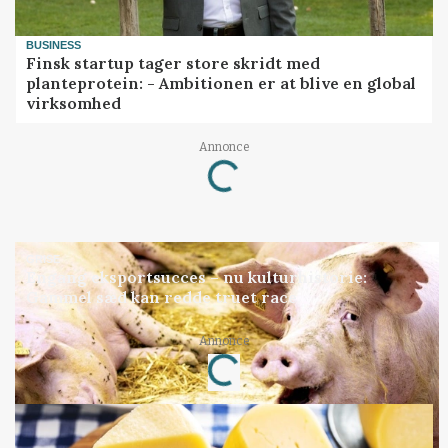
BUSINESS
Finsk startup tager store skridt med
planteprotein: - Ambitionen er at blive en global
virksomhed
Annonce
Loading...
GRISE
Engang eksportsucces – nu kulturhistorie:
Gammel sæd kan redde truet race
Annonce
Loading...