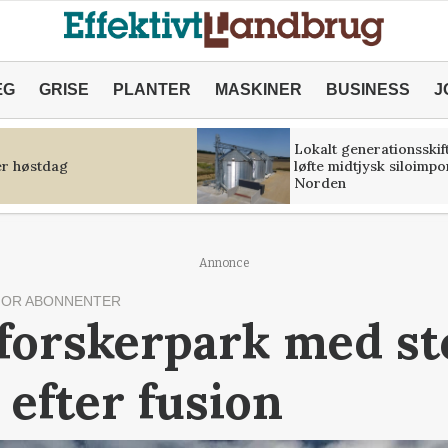
ÆG
GRISE
PLANTER
MASKINER
BUSINESS
J
Lokalt generationsskif
r høstdag
løfte midtjysk siloimpo
Norden
Annonce
FOR ABONNENTER
forskerpark med st
efter fusion