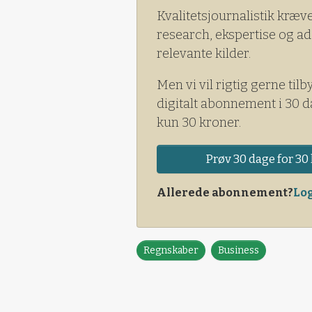
Kvalitetsjournalistik kræv
research, ekspertise og ad
relevante kilder.
Men vi vil rigtig gerne tilb
digitalt abonnement i 30 d
kun 30 kroner.
Prøv 30 dage for 30 
Allerede abonnement?
Log
Regnskaber
Business