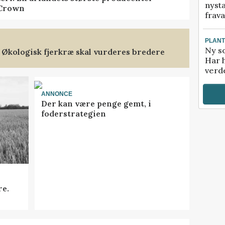
nyst
 Crown
frava
PLAN
Ny so
 Økologisk fjerkræ skal vurderes bredere
Har 
verde
ANNONCE
Der kan være penge gemt, i
foderstrategien
re.