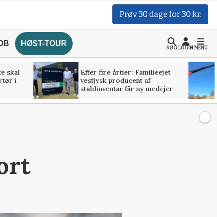
Prøv 30 dage for 30 kr.
OB
HØST-TOUR
SØG
LOGIN
MENU
te skal
Efter fire årtier: Familieejet
rtør i
vestjysk producent af
staldinventar får ny medejer
ort