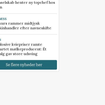
selskab henter ny topchef hos
an
NESS
kurs rammer midtjysk
inhandler efter navneskifte
G
losive kviepriser ramte
artet mælkeproducent: Ét
alg gav store udsving
Se flere nyheder her