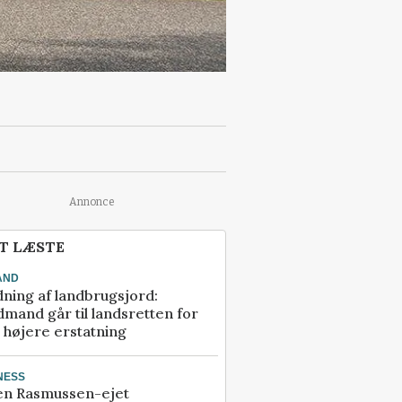
Annonce
T LÆSTE
AND
ning af landbrugsjord:
mand går til landsretten for
å højere erstatning
NESS
en Rasmussen-ejet