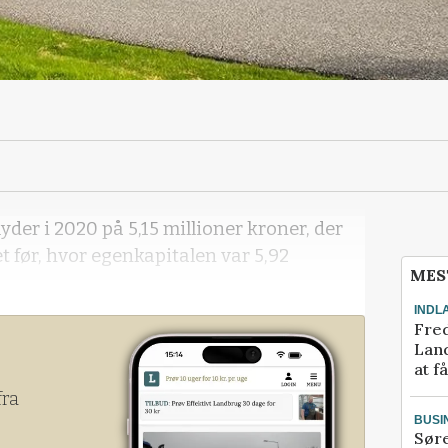
der i 2020 på 5,15 millioner kroner, der
ret før, hvor egenkapitalen var 5,92
MES
INDL
Fred
Land
at f
fra
BUSI
Sør