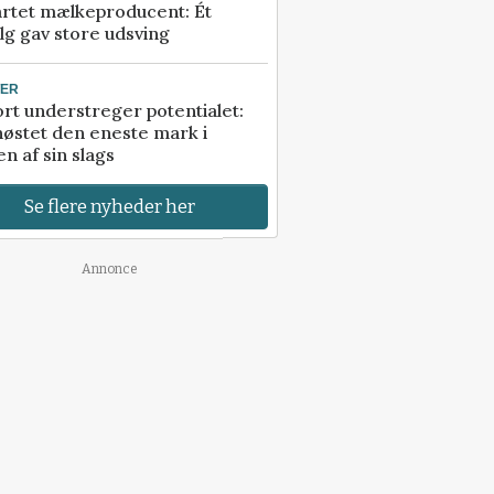
artet mælkeproducent: Ét
lg gav store udsving
TER
rt understreger potentialet:
høstet den eneste mark i
n af sin slags
Se flere nyheder her
Annonce