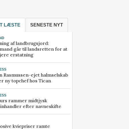
T LÆSTE
SENESTE NYT
ND
ning af landbrugsjord:
and går til landsretten for at
jere erstatning
ESS
n Rasmussen-ejet halmselskab
r ny topchef hos Tican
ESS
urs rammer midtjysk
inhandler efter navneskifte
osive kviepriser ramte