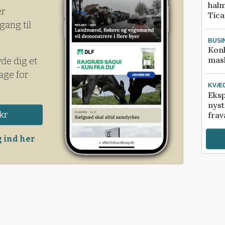
halm
er
Tic
gang til
BUSI
Kon
mask
yde dig et
age for
KVÆ
Eksp
nyst
kr
frav
 ind her