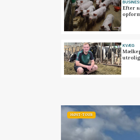
BUSINES
Efter s
opform
KVÆG
Mælkep
utrolig
HØST-TOUR