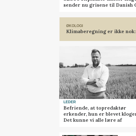
sender nu grisene til Danish
ØKOLOGI
Klimaberegning er ikke nok:
LEDER
Befriende, at topredaktør
erkender, hun er blevet kloge
Det kunne vi alle lære af