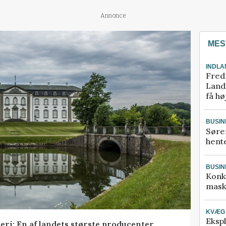
Annonce
MES
INDLA
Fred
Landm
få hø
BUSIN
Søre
hente
BUSIN
Konk
mask
KVÆG
Ekspl
teri: En af landets største producenter