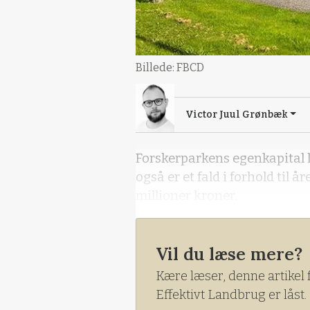
Billede: FBCD
Victor Juul Grønbæk
Forskerparkens egenkapital ly
også er et fald i forhold til å
millioner kroner.
Vil du læse mere?
Kære læser, denne artikel 
Effektivt Landbrug er låst.