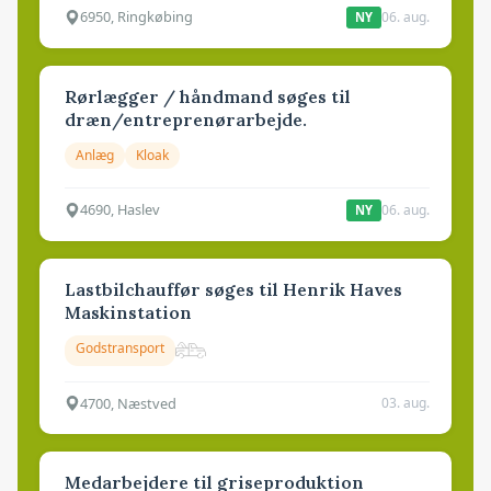
6950, Ringkøbing
06. aug.
NY
Rørlægger / håndmand søges til
dræn/entreprenørarbejde.
Anlæg
Kloak
4690, Haslev
06. aug.
NY
Lastbilchauffør søges til Henrik Haves
Maskinstation
Godstransport
4700, Næstved
03. aug.
Medarbejdere til griseproduktion