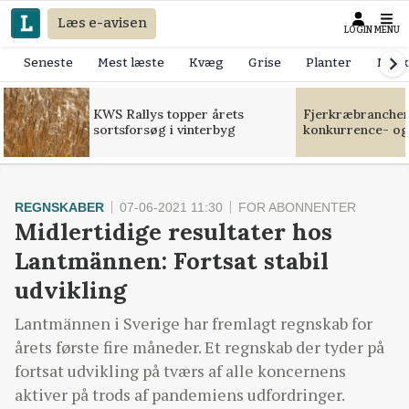
Læs e-avisen
LOGIN
MENU
Seneste
Mest læste
Kvæg
Grise
Planter
Mask
KWS Rallys topper årets
Fjerkræbranchen:
sortsforsøg i vinterbyg
konkurrence- og
REGNSKABER
07-06-2021 11:30
FOR ABONNENTER
Midlertidige resultater hos
Lantmännen: Fortsat stabil
udvikling
Lantmännen i Sverige har fremlagt regnskab for
årets første fire måneder. Et regnskab der tyder på
fortsat udvikling på tværs af alle koncernens
aktiver på trods af pandemiens udfordringer.