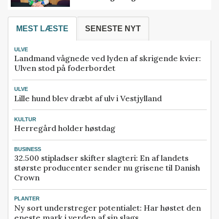
MEST LÆSTE
SENESTE NYT
ULVE
Landmand vågnede ved lyden af skrigende kvier:
Ulven stod på foderbordet
ULVE
Lille hund blev dræbt af ulv i Vestjylland
KULTUR
Herregård holder høstdag
BUSINESS
32.500 stipladser skifter slagteri: En af landets
største producenter sender nu grisene til Danish
Crown
PLANTER
Ny sort understreger potentialet: Har høstet den
eneste mark i verden af sin slags