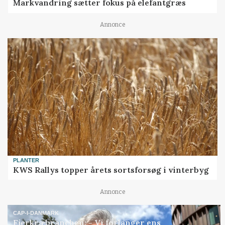
Markvandring sætter fokus på elefantgræs
Annonce
PLANTER
KWS Rallys topper årets sortsforsøg i vinterbyg
Annonce
CAP-I-DANMARK
Fjerkræbranchen: - Vi forlanger ens