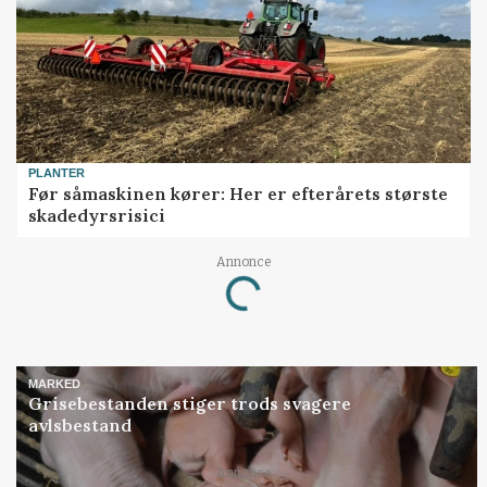
PLANTER
Før såmaskinen kører: Her er efterårets største
skadedyrsrisici
Annonce
Loading...
MARKED
Grisebestanden stiger trods svagere
avlsbestand
Annonce