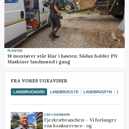
PLANTER
18 montører står klar i høsten: Sådan holder PN
Maskiner landmænd i gang
FRA VORES UGEAVISER
LANDBRUGNORD
LANDBRUGSYD
LANDBRUGFYN
LAND
CAP-I-DANMARK
Fjerkræbranchen: - Vi forlanger
ens konkurrence- og