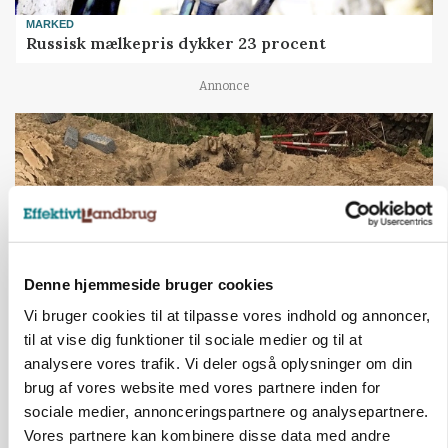
MARKED
Russisk mælkepris dykker 23 procent
Annonce
Denne hjemmeside bruger cookies
Vi bruger cookies til at tilpasse vores indhold og annoncer,
til at vise dig funktioner til sociale medier og til at
BUSINESS
analysere vores trafik. Vi deler også oplysninger om din
Fra mark til mur: Byggeriet kan åbne nyt
brug af vores website med vores partnere inden for
marked for biokul
sociale medier, annonceringspartnere og analysepartnere.
Vores partnere kan kombinere disse data med andre
Annonce