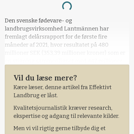
Loading...
Den svenske fødevare- og
landbrugsvirksomhed Lantmännen har
fremlagt delårsrapport for de første fire
måneder af 2021, hvor resultatet på 480
millioner SEK (353,39 millioner kroner) som er
en stigning sammenlignet med 447 millioner
SEK (329,1 millioner kroner) for samme periode
Vil du læse mere?
året før.
Kære læser, denne artikel fra Effektivt
Landbrug er låst.
Kvalitetsjournalistik kræver research,
ekspertise og adgang til relevante kilder.
Men vi vil rigtig gerne tilbyde dig et