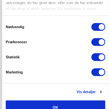
oplysninger, du har givet dem, eller som de har indsamlet
fra din brug af deres tjenester. Du samtykker til vores
POLITIK
»Nu stopper I«: Landbrugsdebattør og
cookies, hvis du fortsætter med at anvende vores
protestgruppe vil demonstrere mod ny
hjemmeside.
Samtykkevalg
gødskningslov
Nødvendig
Annonce
Loading...
Præferencer
Statistik
Marketing
Vis detaljer
OK
POLITIK