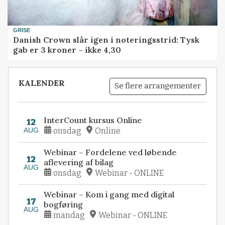
GRISE
Danish Crown slår igen i noteringsstrid: Tysk
gab er 3 kroner – ikke 4,30
KALENDER
Se flere arrangementer
InterCount kursus Online
12
AUG
onsdag
Online
Webinar – Fordelene ved løbende
12
aflevering af bilag
AUG
onsdag
Webinar - ONLINE
Webinar – Kom i gang med digital
17
bogføring
AUG
mandag
Webinar - ONLINE