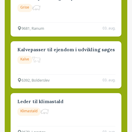
Grise
9681, Ranum
03. aug.
Kalvepasser til ejendom i udvikling søges
Kalve
6392, Bolderslev
03. aug.
Leder til klimastald
Klimastald
9670, Løgstør
03. aug.