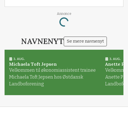
Annonce
Loading...
NAVNENYT
Se mere navnenyt
3. AUG.
3. AUG.
Michaela Toft Jepsen
Anette Pl
Velkommen til økonomiassistent trainee
Velkommen 
Michaela Toft Jepsen hos Østdansk
Anette Pl
Landboforening
Landbofor