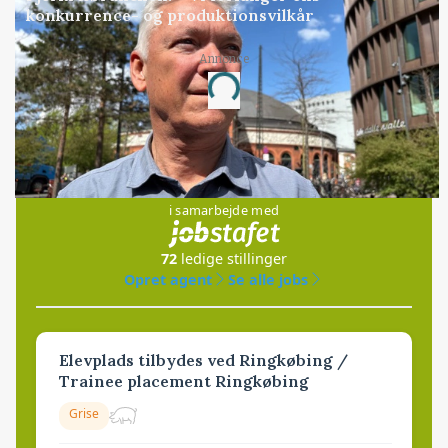
konkurrence- og produktionsvilkår
Annonce
Loading...
Jobs
i samarbejde med
72
ledige stillinger
Opret agent
Se alle jobs
Elevplads tilbydes ved Ringkøbing /
Trainee placement Ringkøbing
Grise