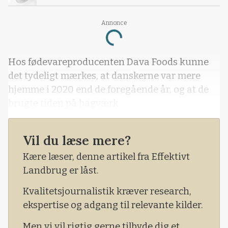
Annonce
Loading...
Hos fødevareproducenten Dava Foods kunne
det tydeligt mærkes, at danskerne var mere
hjemme i 2020 end de foregående år, og at de
brugte tiden på bagværk.
Vil du læse mere?
Kære læser, denne artikel fra Effektivt
Landbrug er låst.
Kvalitetsjournalistik kræver research,
ekspertise og adgang til relevante kilder.
Men vi vil rigtig gerne tilbyde dig et