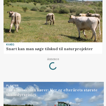
KVÆG
Snart kan man søge tilskud til naturprojekter
Loading...
Annonce
PLANTER
Før såmaskinen kører: Her er efterårets største
skadedyrsrisici
Annonce