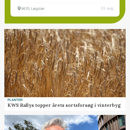
9670, Løgstør
03. aug.
PLANTER
KWS Rallys topper årets sortsforsøg i vinterbyg