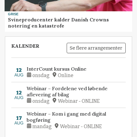
GRISE
Svineproducenter kalder Danish Crowns
notering en katastrofe
KALENDER
Se flere arrangementer
InterCount kursus Online
12
AUG
onsdag
Online
Webinar – Fordelene ved løbende
12
aflevering af bilag
AUG
onsdag
Webinar - ONLINE
Webinar – Kom i gang med digital
17
bogføring
AUG
mandag
Webinar - ONLINE