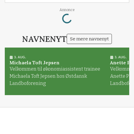
Loading...
Annonce
NAVNENYT
Se mere navnenyt
3. AUG.
3. AUG.
Michaela Toft Jepsen
Anette Pl
Velkommen til økonomiassistent trainee
Velkommen 
Michaela Toft Jepsen hos Østdansk
Anette Pl
Landboforening
Landbofor