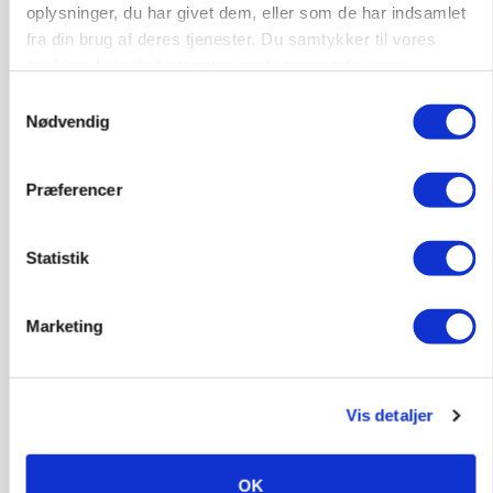
oplysninger, du har givet dem, eller som de har indsamlet
fra din brug af deres tjenester. Du samtykker til vores
BUSINESS
cookies, hvis du fortsætter med at anvende vores
Fra mark til mur: Byggeriet kan åbne nyt
marked for biokul
hjemmeside.
Samtykkevalg
Loading...
Nødvendig
Annonce
Præferencer
Statistik
Marketing
Vis detaljer
POLITIK
OK