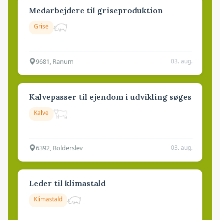
Medarbejdere til griseproduktion
Grise
9681, Ranum
03. aug.
Kalvepasser til ejendom i udvikling søges
Kalve
6392, Bolderslev
03. aug.
Leder til klimastald
Klimastald