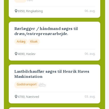
6950, Ringkøbing
06. aug.
Rørlægger / håndmand søges til
dræn/entreprenørarbejde.
Anlæg
Kloak
4690, Haslev
06. aug.
Lastbilchauffør søges til Henrik Haves
Maskinstation
Godstransport
4700, Næstved
03. aug.