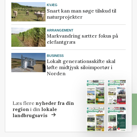
KVÆG
Snart kan man søge tilskud til
naturprojekter
ARRANGEMENT
Markvandring sætter fokus på
elefantgræs
BUSINESS
Lokalt generationsskifte skal
løfte midtjysk siloimportør i
Norden
Læs flere
nyheder fra din
region
i din
lokale
landbrugsavis