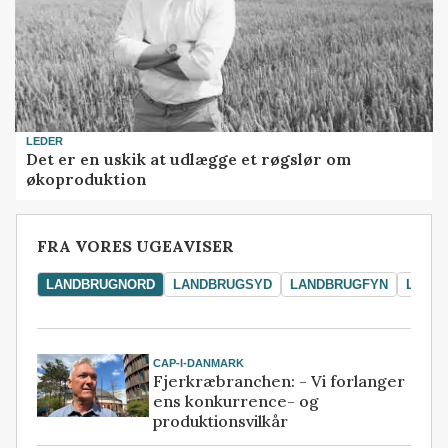
LEDER
Det er en uskik at udlægge et røgslør om
økoproduktion
FRA VORES UGEAVISER
LANDBRUGNORD
LANDBRUGSYD
LANDBRUGFYN
LAND
CAP-I-DANMARK
Fjerkræbranchen: - Vi forlanger
ens konkurrence- og
produktionsvilkår