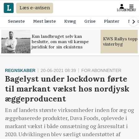
Læs e-avisen
LOGIN
MENU
Seneste
Mest læste
Kvæg
Grise
Planter
Mask
Kun landbruget selv kan
KWS Rallys toppe
beslutte, om man vil kæmpe
vinterbyg
juridisk for sin eksistens
REGNSKABER
20-06-2021 08:39
FOR ABONNENTER
Bagelyst under lockdown førte
til markant vækst hos nordjysk
æggeproducent
En af landets største virksomheder inden for æg og
æggebaserede produkter, Dava Foods, oplevede i
markant vækst i både omsætning og årsresultat i
2020. Udviklingen blev særligt understøttet af