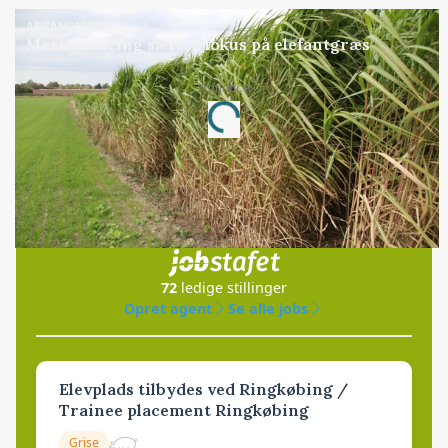
ARRANGEMENT
Markvandring sætter fokus på elefantgræs
Annonce
Loading...
Jobs
i samarbejde med
72
ledige stillinger
Opret agent
Se alle jobs
Elevplads tilbydes ved Ringkøbing /
Trainee placement Ringkøbing
Grise