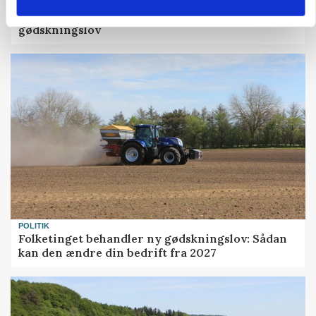
»Nu stopper I«: Landbrugsdebattør og
protestgruppe vil demonstrere mod ny
gødskningslov
POLITIK
Folketinget behandler ny gødskningslov: Sådan
kan den ændre din bedrift fra 2027