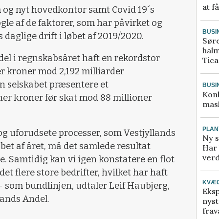
at f
m og nyt hovedkontor samt Covid 19´s
gle af de faktorer, som har påvirket og
BUSI
daglige drift i løbet af 2019/2020.
Sør
halm
del i regnskabsåret haft en rekordstor
Tic
r kroner mod 2,192 milliarder
an selskabet præsentere et
BUSI
Kon
ner kroner før skat mod 88 millioner
mask
PLAN
 og uforudsete processer, som Vestjyllands
Ny s
bet af året, må det samlede resultat
Har 
verd
e. Samtidig kan vi igen konstatere en flot
t flere store bedrifter, hvilket har haft
KVÆ
p- som bundlinjen, udtaler Leif Haubjerg,
Eksp
lands Andel.
nyst
frav