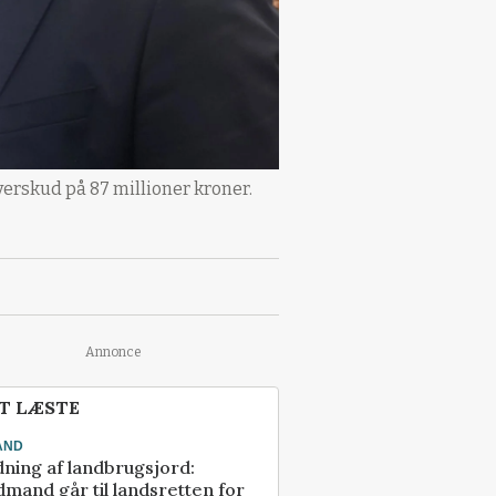
verskud på 87 millioner kroner.
Annonce
T LÆSTE
AND
ning af landbrugsjord:
mand går til landsretten for