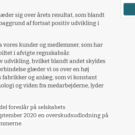
æder sig over årets resultat, som blandt
 baggrund af fortsat positiv udvikling i
fra vores kunder og medlemmer, som har
biltet i afvigte regnskabsår.
v udvikling, hvilket blandt andet skyldes
forbindelse glæder vi os over en høj
s fabrikker og anlæg, som vi konstant
nologi og viden fra medarbejderne, lyder
del foreslår på selskabets
september 2020 en overskudsudlodning på
lemmerne.