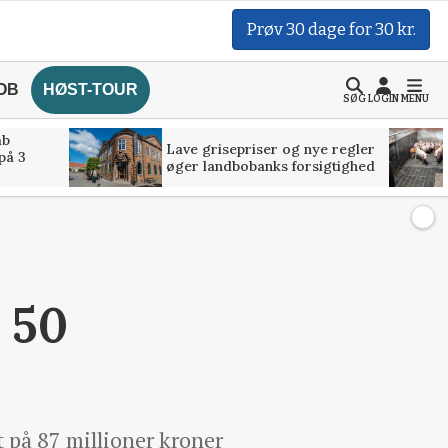
Prøv 30 dage for 30 kr.
OB
HØST-TOUR
SØG
LOGIN
MENU
åb
Lave grisepriser og nye regler
på 3
øger landbobanks forsigtighed
 50
 på 87 millioner kroner