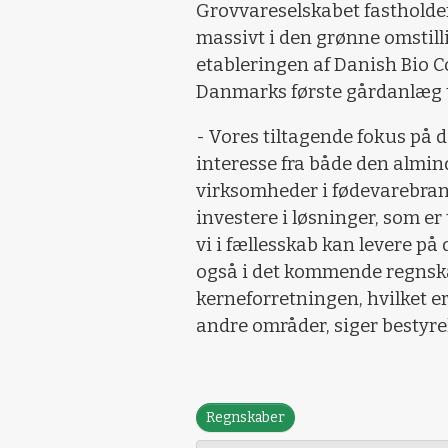
Grovvareselskabet fastholder
massivt i den grønne omstillin
etableringen af Danish Bio 
Danmarks første gårdanlæg ti
- Vores tiltagende fokus på 
interesse fra både den almi
virksomheder i fødevarebran
investere i løsninger, som er 
vi i fællesskab kan levere på
også i det kommende regnska
kerneforretningen, hvilket e
andre områder, siger bestyr
Regnskaber