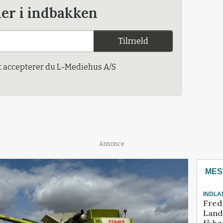
der i indbakken
Tilmeld
t accepterer du L-Mediehus A/S
Annonce
MES
INDLA
Fred
Landm