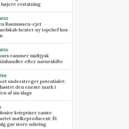
å højere erstatning
NESS
en Rasmussen-ejet
selskab henter ny topchef hos
an
NESS
kurs rammer midtjysk
inhandler efter navneskifte
TER
ort understreger potentialet:
høstet den eneste mark i
en af sin slags
G
losive kviepriser ramte
artet mælkeproducent: Ét
alg gav store udsving