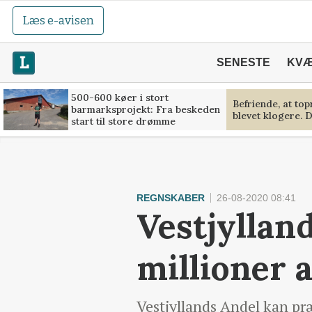
Læs e-avisen
SENESTE
KV
500-600 køer i stort
Befriende, at to
barmarksprojekt: Fra beskeden
blevet klogere. D
start til store drømme
REGNSKABER
26-08-2020 08:41
Vestjyllan
millioner 
Vestjyllands Andel kan pr