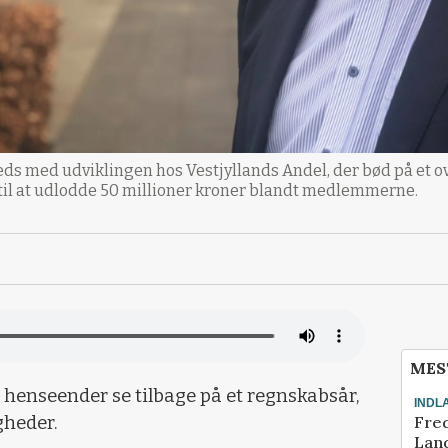
freds med udviklingen hos Vestjyllands Andel, der bød på et o
til at udlodde 50 millioner kroner blandt medlemmerne.
MES
e henseender se tilbage på et regnskabsår,
INDL
Fred
gheder.
Land