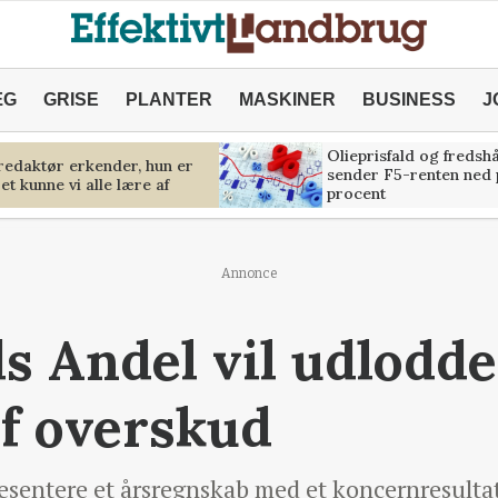
ÆG
GRISE
PLANTER
MASKINER
BUSINESS
J
Olieprisfald og fredsh
predaktør erkender, hun er
sender F5-renten ned 
et kunne vi alle lære af
procent
Annonce
ds Andel vil udlodde
af overskud
æsentere et årsregnskab med et koncernresultat