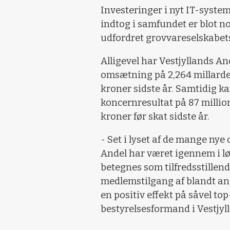
Investeringer i nyt IT-syste
indtog i samfundet er blot no
udfordret grovvareselskabets 
Alligevel har Vestjyllands An
omsætning på 2,264 millarde
kroner sidste år. Samtidig k
koncernresultat på 87 millio
kroner før skat sidste år.
- Set i lyset af de mange nye
Andel har været igennem i lø
betegnes som tilfredsstillend
medlemstilgang af blandt ande
en positiv effekt på såvel to
bestyrelsesformand i Vestjyl