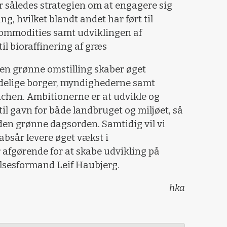
 således strategien om at engagere sig
g, hvilket blandt andet har ført til
Commodities samt udviklingen af
l bioraffinering af græs
den grønne omstilling skaber øget
ndelige borger, myndighederne samt
chen. Ambitionerne er at udvikle og
til gavn for både landbruget og miljøet, så
 den grønne dagsorden. Samtidig vil vi
bsår levere øget vækst i
r afgørende for at skabe udvikling på
elsesformand Leif Haubjerg.
hka