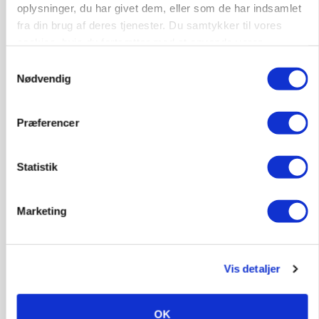
oplysninger, du har givet dem, eller som de har indsamlet
GRISE
Rådgiver om DB-Tjek: Små justeringer kan give
fra din brug af deres tjenester. Du samtykker til vores
store besparelser
cookies, hvis du fortsætter med at anvende vores
hjemmeside.
Samtykkevalg
Nødvendig
Præferencer
Statistik
Marketing
BUSINESS
Ejer eller medejer? Nyt tv-format udfordrer
landbrugets ejerstruktur
Vis detaljer
Annonce
OK