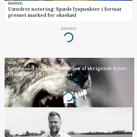
MARKED
Uændret notering: Spæde lyspunkter i fortsat
presset marked for oksekød
Annonce
Loading...
ULVE
Landmand vågnede ved lyden af skrigende kvier:
Ulven stod på foderbordet
Annonce
Loading...