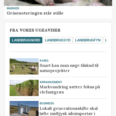
MARKED
Grisenoteringen står stille
FRA VORES UGEAVISER
LANDBRUGNORD
LANDBRUGSYD
LANDBRUGFYN
LAND
KVÆG
Snart kan man søge tilskud til
naturprojekter
ARRANGEMENT
Markvandring sætter fokus på
elefantgræs
BUSINESS
Lokalt generationsskifte skal
løfte midtjysk siloimportør i