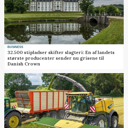
BUSINESS
32.500 stipladser skifter slagteri: En af landets
største producenter sender nu grisene til
Danish Crown