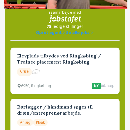
Jobs
i samarbejde med
78
ledige stillinger
Opret agent
Se alle jobs
Elevplads tilbydes ved Ringkøbing /
Trainee placement Ringkøbing
Grise
6950, Ringkøbing
06. aug.
NY
Rørlægger / håndmand søges til
dræn/entreprenørarbejde.
Anlæg
Kloak