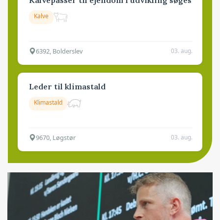
Kalve
6392, Bolderslev
03. aug.
Leder til klimastald
Klimastald
9670, Løgstør
03. aug.