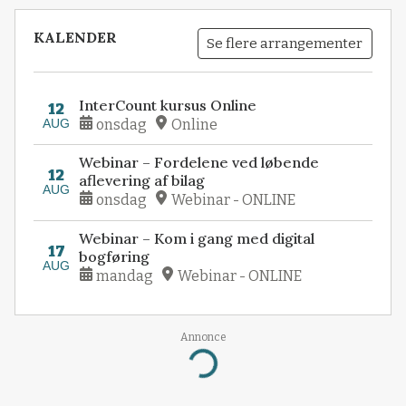
KALENDER
Se flere arrangementer
InterCount kursus Online
12
AUG
onsdag
Online
Webinar – Fordelene ved løbende
12
aflevering af bilag
AUG
onsdag
Webinar - ONLINE
Webinar – Kom i gang med digital
17
bogføring
AUG
mandag
Webinar - ONLINE
Annonce
Loading...