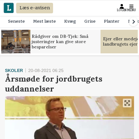
Læs e-avisen
LOGIN
MENU
Seneste
Mest læste
Kvæg
Grise
Planter
Mask
Rådgiver om DB-Tjek: Små
Ejer eller medej
justeringer kan give store
landbrugets ejer
besparelser
SKOLER
20-08-2021 06:25
Årsmøde for jordbrugets
uddannelser