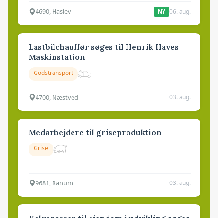
4690, Haslev
06. aug.
NY
Lastbilchauffør søges til Henrik Haves
Maskinstation
Godstransport
4700, Næstved
03. aug.
Medarbejdere til griseproduktion
Grise
9681, Ranum
03. aug.
Kalvepasser til ejendom i udvikling søges