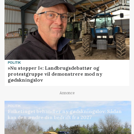
POLITIK
»Nu stopper I«: Landbrugsdebattør og
protestgruppe vil demonstrere mod ny
gødskningslov
Annonce
POLITIK
Folketinget behandler ny gødskningslov: Sådan
kan den ændre din bedrift fra 2027
Annonce