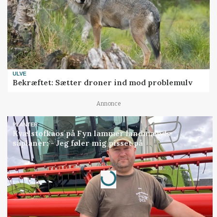
ULVE
Bekræftet: Sætter droner ind mod problemulv
Annonce
PLANTER
Kvælstofkaos på Fyn lammer landmænds
såplaner: - Jeg føler mig pisset på
Loading...
Annonce