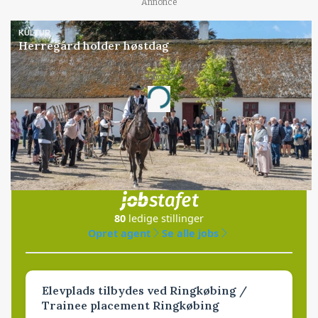
Annonce
KULTUR
Herregård holder høstdag
Annonce
Loading...
Jobs
i samarbejde med
80
ledige stillinger
Opret agent
Se alle jobs
Elevplads tilbydes ved Ringkøbing /
Trainee placement Ringkøbing