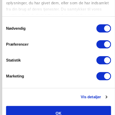
oplysninger, du har givet dem, eller som de har indsamlet
fra din brug af deres tjenester. Du samtykker til vores
Medarbejdere til griseproduktion
cookies, hvis du fortsætter med at anvende vores
Grise
hjemmeside.
Samtykkevalg
Nødvendig
9681, Ranum
03. aug.
Præferencer
Kalvepasser til ejendom i udvikling søges
Statistik
Kalve
Marketing
6392, Bolderslev
03. aug.
Vis detaljer
Leder til klimastald
Klimastald
OK