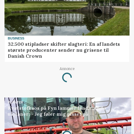
BUSINESS
32.500 stipladser skifter slagteri: En af landets
største producenter sender nu grisene til
Danish Crown
Annonce
Loading...
PLANTER
Kvælstofkaos på Fyn lammer landmænds
såplaner: - Jeg føler mig pisset på
Annonce