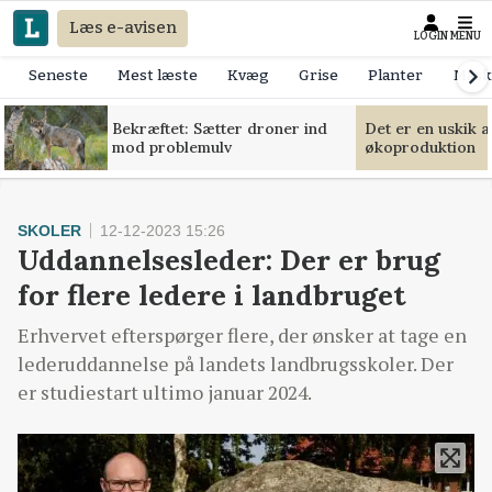
Læs e-avisen
LOGIN
MENU
Seneste
Mest læste
Kvæg
Grise
Planter
Mask
Bekræftet: Sætter droner ind
Det er en uskik 
mod problemulv
økoproduktion
SKOLER
12-12-2023 15:26
Uddannelsesleder: Der er brug
for flere ledere i landbruget
Erhvervet efterspørger flere, der ønsker at tage en
lederuddannelse på landets landbrugsskoler. Der
er studiestart ultimo januar 2024.