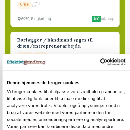
Grise
6950, Ringkøbing
06. aug.
NY
Rørlægger / håndmand søges til
dræn/entreprenørarbejde.
Anlæg
Kloak
4690, Haslev
06. aug.
NY
Denne hjemmeside bruger cookies
Lastbilchauffør søges til Henrik Haves
Vi bruger cookies til at tilpasse vores indhold og annoncer,
Maskinstation
til at vise dig funktioner til sociale medier og til at
analysere vores trafik. Vi deler også oplysninger om din
Godstransport
brug af vores website med vores partnere inden for
sociale medier, annonceringspartnere og analysepartnere.
4700, Næstved
03. aug.
Vores partnere kan kombinere disse data med andre