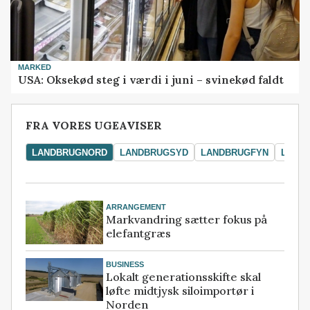
MARKED
USA: Oksekød steg i værdi i juni – svinekød faldt
FRA VORES UGEAVISER
LANDBRUGNORD
LANDBRUGSYD
LANDBRUGFYN
LAND
ARRANGEMENT
Markvandring sætter fokus på
elefantgræs
BUSINESS
Lokalt generationsskifte skal
løfte midtjysk siloimportør i
Norden