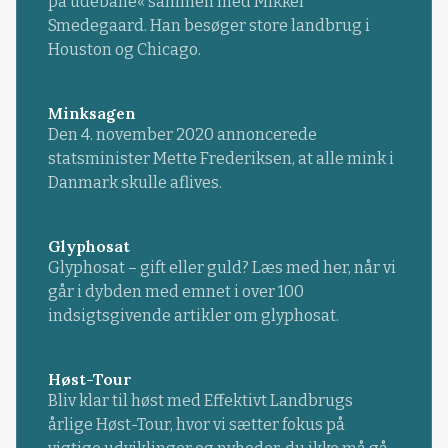
på udebane« sammen med Mikkel
Smedegaard. Han besøger store landbrug i
Houston og Chicago.
Minksagen
Den 4. november 2020 annoncerede
statsminister Mette Frederiksen, at alle mink i
Danmark skulle aflives.
Glyphosat
Glyphosat – gift eller guld? Læs med her, når vi
går i dybden med emnet i over 100
indsigtsgivende artikler om glyphosat.
Høst-Tour
Bliv klar til høst med Effektivt Landbrugs
årlige Høst-Tour, hvor vi sætter fokus på