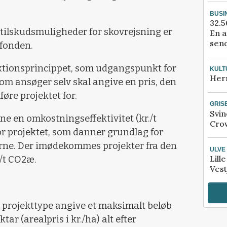
BUSI
32.5
e tilskudsmuligheder for skovrejsning er
En a
send
fonden.
tionsprincippet, som udgangspunkt for
KULT
Her
som ansøger selv skal angive en pris, den
føre projektet for.
GRIS
Svin
ne en omkostningseffektivitet (kr./t
Crow
for projektet, som danner grundlag for
erne. Der imødekommes projekter fra den
ULVE
Lill
./t CO2æ.
Vest
 projekttype angive et maksimalt beløb
r (arealpris i kr./ha) alt efter