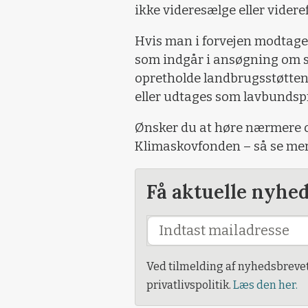
ikke videresælge eller vider
Hvis man i forvejen modtager
som indgår i ansøgning om st
opretholde landbrugsstøtten,
eller udtages som lavbundsp
Ønsker du at høre nærmere 
Klimaskovfonden – så se me
Få aktuelle nyhe
Ved tilmelding af nyhedsbreve
privatlivspolitik.
Læs den her.