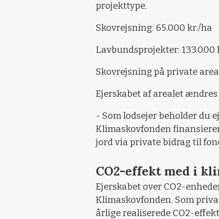
projekttype.
Skovrejsning: 65.000 kr./ha
Lavbundsprojekter: 133.000 
Skovrejsning på private area
Ejerskabet af arealet ændres
- Som lodsejer beholder du e
Klimaskovfonden finansierer
jord via private bidrag til f
CO2-effekt med i k
Ejerskabet over CO2-enhedern
Klimaskovfonden. Som privat
årlige realiserede CO2-effek