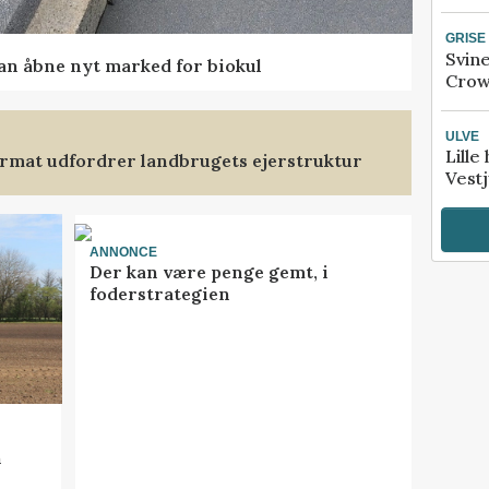
GRISE
Svin
kan åbne nyt marked for biokul
Crow
ULVE
Lille
format udfordrer landbrugets ejerstruktur
Vestj
ANNONCE
Der kan være penge gemt, i
foderstrategien
n