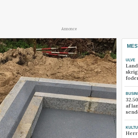
Annonce
MES
ULVE
Land
skrig
fode
BUSIN
32.50
af la
sende
KULT
Herr