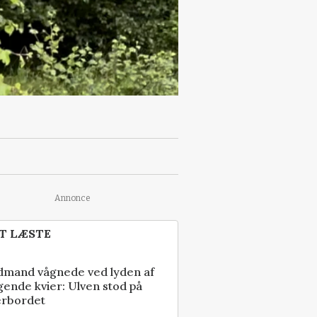
Annonce
T LÆSTE
dmand vågnede ved lyden af
gende kvier: Ulven stod på
erbordet