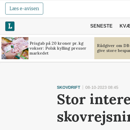
Læs e-avisen
SENESTE
KV
Prisgab på 20 kroner pr. kg
Rådgiver om DB-
vokser: Polsk kylling presser
give store bespa
markedet
SKOVDRIFT
08-10-2023 08:45
Stor intere
skovrejsni