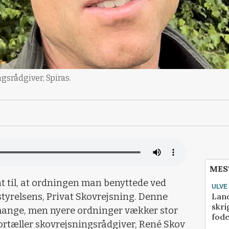
gsrådgiver, Spiras.
MES
nt til, at ordningen man benyttede ved
ULVE
Lan
tyrelsens, Privat Skovrejsning. Denne
skri
 mange, men nyere ordninger vækker stor
fod
ortæller skovrejsningsrådgiver, René Skov