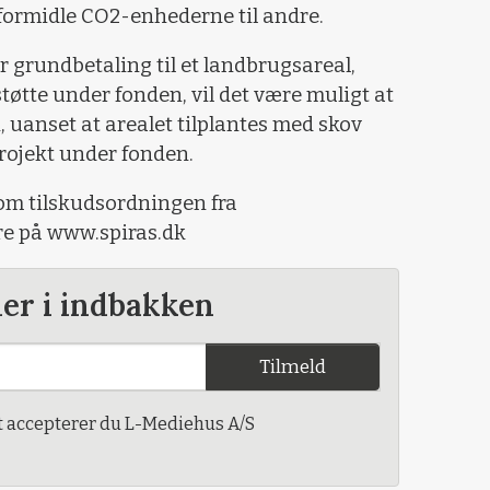
eformidle CO2-enhederne til andre.
 grundbetaling til et landbrugsareal,
øtte under fonden, vil det være muligt at
 uanset at arealet tilplantes med skov
rojekt under fonden.
om tilskudsordningen fra
re på www.spiras.dk
der i indbakken
Tilmeld
t accepterer du L-Mediehus A/S