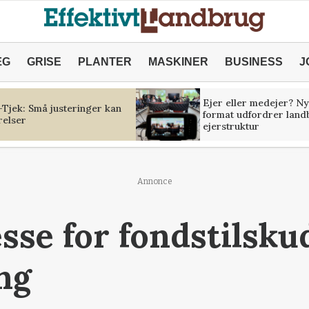
ÆG
GRISE
PLANTER
MASKINER
BUSINESS
J
Ejer eller medejer? Ny
Tjek: Små justeringer kan
format udfordrer land
relser
ejerstruktur
Annonce
sse for fondstilskud
ng