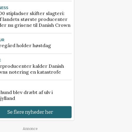
NESS
00 stipladser skifter slagteri:
f landets største producenter
er nu grisene til Danish Crown
UR
regård holder høstdag
E
eproducenter kalder Danish
ns notering en katastrofe
e hund blev dræbt af ulv i
jylland
Se flere nyheder her
Annonce