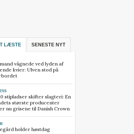
T LÆSTE
SENESTE NYT
mand vågnede ved lyden af
ende kvier: Ulven stod på
rbordet
ESS
0 stipladser skifter slagteri: En
ndets største producenter
r nu grisene til Danish Crown
UR
egård holder høstdag