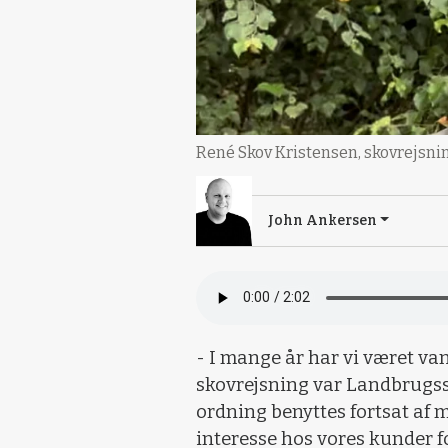
René Skov Kristensen, skovrejsnin
John Ankersen
- I mange år har vi været va
skovrejsning var Landbrugss
ordning benyttes fortsat af
interesse hos vores kunder f