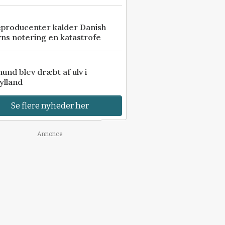
eproducenter kalder Danish
ns notering en katastrofe
 hund blev dræbt af ulv i
ylland
Se flere nyheder her
Annonce