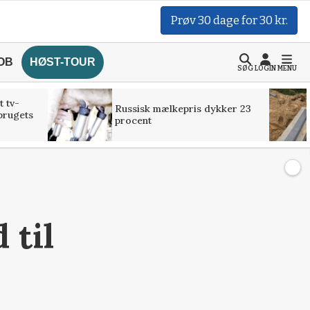
Prøv 30 dage for 30 kr.
OB
HØST-TOUR
SØG
LOGIN
MENU
t tv-
Russisk mælkepris dykker 23
brugets
procent
 til