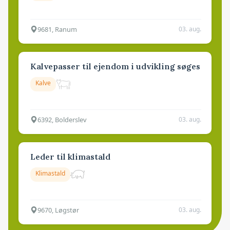
9681, Ranum
03. aug.
Kalvepasser til ejendom i udvikling søges
Kalve
6392, Bolderslev
03. aug.
Leder til klimastald
Klimastald
9670, Løgstør
03. aug.