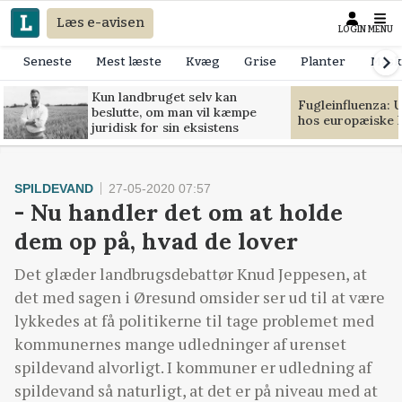
Læs e-avisen
LOGIN
MENU
Seneste
Mest læste
Kvæg
Grise
Planter
Mask
Kun landbruget selv kan
Fugleinfluenza: 
beslutte, om man vil kæmpe
hos europæiske 
juridisk for sin eksistens
SPILDEVAND
27-05-2020 07:57
- Nu handler det om at holde
dem op på, hvad de lover
Det glæder landbrugsdebattør Knud Jeppesen, at
det med sagen i Øresund omsider ser ud til at være
lykkedes at få politikerne til tage problemet med
kommunernes mange udledninger af urenset
spildevand alvorligt. I kommuner er udledning af
spildevand så naturligt, at det er på niveau med at