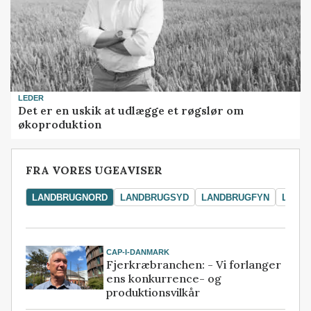
LEDER
Det er en uskik at udlægge et røgslør om
økoproduktion
FRA VORES UGEAVISER
LANDBRUGNORD
LANDBRUGSYD
LANDBRUGFYN
LAND
CAP-I-DANMARK
Fjerkræbranchen: - Vi forlanger
ens konkurrence- og
produktionsvilkår