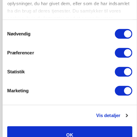
oplysninger, du har givet dem, eller som de har indsamlet
Annonce
fra din brug af deres tjenester. Du samtykker til vores
Loading...
cookies, hvis du fortsætter med at anvende vores
hjemmeside.
Samtykkevalg
Nødvendig
Jobs
i samarbejde med
Præferencer
70
ledige stillinger
Statistik
Opret agent
Se alle jobs
Marketing
Elevplads tilbydes ved Ringkøbing /
Trainee placement Ringkøbing
Grise
Vis detaljer
6950, Ringkøbing
06. aug.
OK