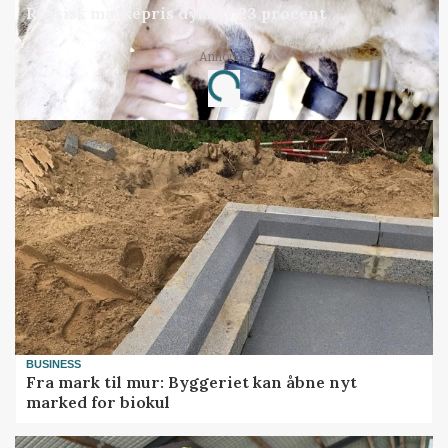
Russisk mælkepris dykker 23 procent
Loading...
Annonce
BUSINESS
Fra mark til mur: Byggeriet kan åbne nyt
marked for biokul