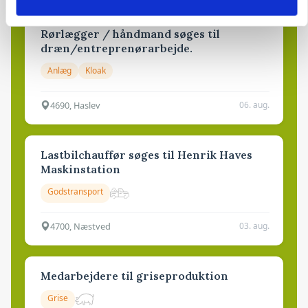
Rørlægger / håndmand søges til
dræn/entreprenørarbejde.
Anlæg
Kloak
4690, Haslev
06. aug.
Lastbilchauffør søges til Henrik Haves
Maskinstation
Godstransport
4700, Næstved
03. aug.
Medarbejdere til griseproduktion
Grise