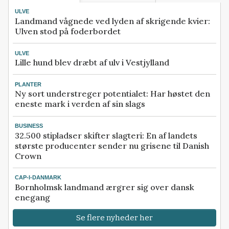
ULVE
Landmand vågnede ved lyden af skrigende kvier:
Ulven stod på foderbordet
ULVE
Lille hund blev dræbt af ulv i Vestjylland
PLANTER
Ny sort understreger potentialet: Har høstet den
eneste mark i verden af sin slags
BUSINESS
32.500 stipladser skifter slagteri: En af landets
største producenter sender nu grisene til Danish
Crown
CAP-I-DANMARK
Bornholmsk landmand ærgrer sig over dansk
enegang
Se flere nyheder her