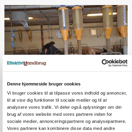
GRISE
Rådgiver om DB-Tjek: Små justeringer kan give
Denne hjemmeside bruger cookies
store besparelser
Vi bruger cookies til at tilpasse vores indhold og annoncer,
til at vise dig funktioner til sociale medier og til at
Annonce
analysere vores trafik. Vi deler også oplysninger om din
brug af vores website med vores partnere inden for
BUSINESS
Grambogård får oksekød på menuen hos
sociale medier, annonceringspartnere og analysepartnere.
københavnsk restaurantkæde
Vores partnere kan kombinere disse data med andre