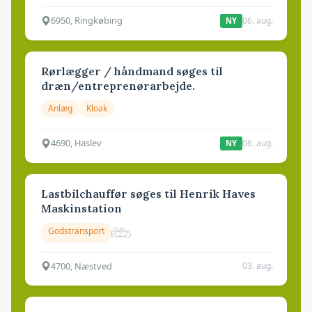
6950, Ringkøbing
06. aug.
NY
Rørlægger / håndmand søges til
dræn/entreprenørarbejde.
Anlæg
Kloak
4690, Haslev
06. aug.
NY
Lastbilchauffør søges til Henrik Haves
Maskinstation
Godstransport
4700, Næstved
03. aug.