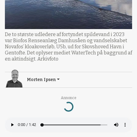
De to største udledere af fortyndet spildevand i 2023
var Biofos Renseanlæg Damhusåen og vandselskabet
Novafos’ kloakoverløb, U5b, ud for Skovshoved Havn i
Gentofte. Det oplyser mediet WaterTech på baggrund af
en aktindsigt. Arkivfoto
Morten Ipsen
Loading...
Annonce