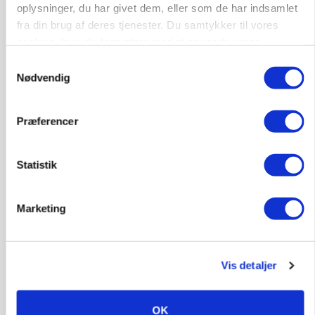
oplysninger, du har givet dem, eller som de har indsamlet
fra din brug af deres tjenester. Du samtykker til vores
cookies, hvis du fortsætter med at anvende vores
PLANTER
På døgnvagt i høsten
hjemmeside.
Samtykkevalg
Nødvendig
Annonce
Præferencer
Statistik
Marketing
Vis detaljer
GRISE
Svineproducenter kalder Danish Crowns pris en
katastrofe
OK