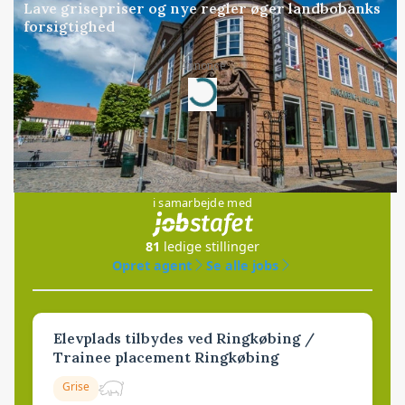
Lave grisepriser og nye regler øger landbobanks
forsigtighed
Loading...
Annonce
Jobs
i samarbejde med
81
ledige stillinger
Opret agent
Se alle jobs
Elevplads tilbydes ved Ringkøbing /
Trainee placement Ringkøbing
Grise