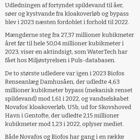
Udledningen af fortyndet spildevand til åer,
søer og kystvande fra kloakoverløb og bypass
blev i 2023 næsten fordoblet i forhold til 2022.
Mængderne steg fra 27,37 millioner kubikmeter
året før til hele 50,04 millioner kubikmeter i
2023, viser en aktindsigt, som WaterTech har
fået hos Miljøstyrelsen i Puls-databasen.
De to største udledere var igen i 2023 Biofos
Renseanlæg Damhusåen, der udledte 4,63
millioner kubikmeter bypass (mekanisk renset
spildevand) mod 1,61 i 2022, og vandselskabet
Novafos’ kloakoverløb, U5b, ud for Skovshoved
Havn i Gentofte, der udledte 2,15 millioner
kubikmeter mod 1,23 i 2022, oplyser mediet.
Både Novafos og Biofos har gang i en række