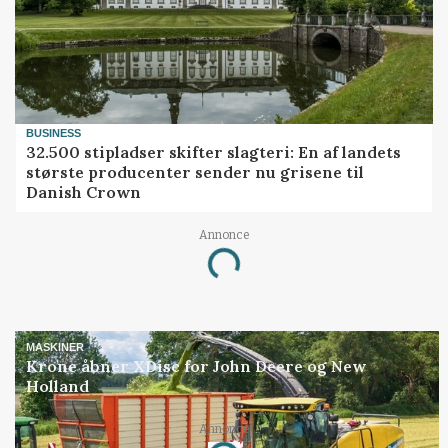
BUSINESS
32.500 stipladser skifter slagteri: En af landets
største producenter sender nu grisene til
Danish Crown
Annonce
Loading...
MASKINER
Krone åbner XDisc for John Deere og New
Holland
Annonce