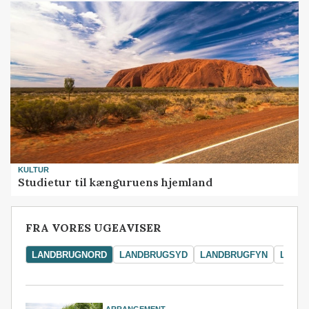
KULTUR
Studietur til kænguruens hjemland
FRA VORES UGEAVISER
LANDBRUGNORD
LANDBRUGSYD
LANDBRUGFYN
LAND
ARRANGEMENT