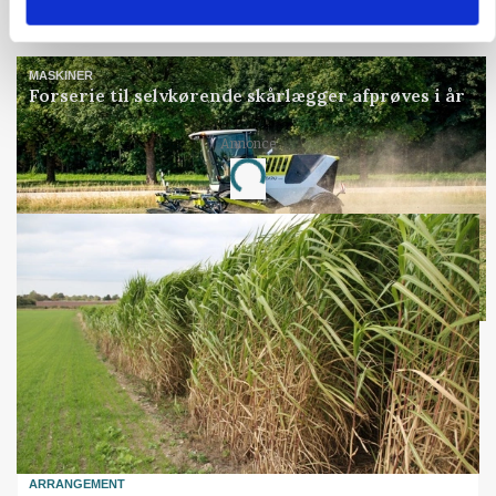
Annonce
MASKINER
Forserie til selvkørende skårlægger afprøves i år
Annonce
Loading...
ARRANGEMENT