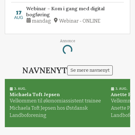
Webinar – Kom i gang med digital
17
bogføring
AUG
mandag
Webinar - ONLINE
Annonce
Loading...
NAVNENYT
Se mere navnenyt
3. AUG.
3. AUG.
Michaela Toft Jepsen
Anette Pl
Velkommen til økonomiassistent trainee
Velkommen 
Michaela Toft Jepsen hos Østdansk
Anette Pl
Landboforening
Landbofor