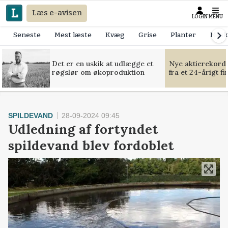
Læs e-avisen
LOGIN
MENU
Seneste
Mest læste
Kvæg
Grise
Planter
Mask
Det er en uskik at udlægge et
Nye aktierekorde
røgslør om økoproduktion
fra et 24-årigt f
SPILDEVAND
28-09-2024 09:45
Udledning af fortyndet
spildevand blev fordoblet