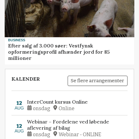
BUSINESS
Efter salg af 3.000 søer: Vestfynsk
opformeringsprofil afhænder jord for 85
millioner
KALENDER
Se flere arrangementer
InterCount kursus Online
12
AUG
onsdag
Online
Webinar – Fordelene ved løbende
12
aflevering af bilag
AUG
onsdag
Webinar - ONLINE