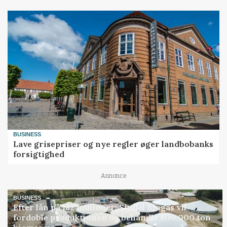
BUSINESS
Lave grisepriser og nye regler øger landbobanks
forsigtighed
Annonce
BUSINESS
Efter lån på 182 millioner: Sindal Biogas vil
fordoble produktionen og behandle 800.000 ton