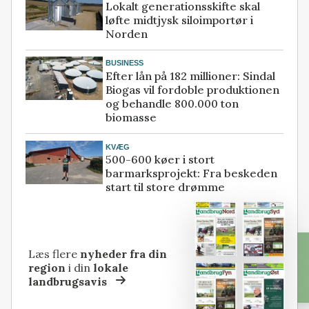
Lokalt generationsskifte skal
løfte midtjysk siloimportør i
Norden
BUSINESS
Efter lån på 182 millioner: Sindal
Biogas vil fordoble produktionen
og behandle 800.000 ton
biomasse
KVÆG
500-600 køer i stort
barmarksprojekt: Fra beskeden
start til store drømme
Læs flere
nyheder fra din
region
i din
lokale
landbrugsavis