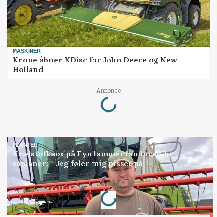
MASKINER
Krone åbner XDisc for John Deere og New
Holland
Annonce
Loading...
PLANTER
Kvælstofkaos på Fyn lammer landmænds
såplaner: - Jeg føler mig pisset på
Annonce
Loading...