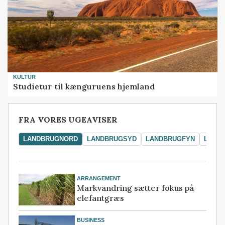
KULTUR
Studietur til kænguruens hjemland
FRA VORES UGEAVISER
LANDBRUGNORD
LANDBRUGSYD
LANDBRUGFYN
LAND
ARRANGEMENT
Markvandring sætter fokus på
elefantgræs
BUSINESS