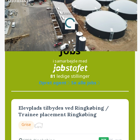
biomasse
Annonce
Loading...
Jobs
i samarbejde med
81
ledige stillinger
Opret agent
Se alle jobs
Elevplads tilbydes ved Ringkøbing /
Trainee placement Ringkøbing
Grise