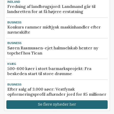
INDLAND
Fredning af landbrugsjord: Landmand går til
landsretten for at få højere erstatning
BUSINESS
Konkurs rammer midtjysk maskinhandler efter
navneskifte
BUSINESS
Søren Rasmussen-ejet halmselskab henter ny
topchef hos Tican
KVÆG
500-600 køer i stort barmarksprojekt: Fra
beskeden start til store drømme
BUSINESS
Efter salg af 3.000 søer: Vestfynsk
opformeringsprofil afhænder jord for 85 millioner
Se flere nyheder her