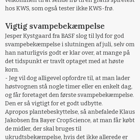
velkommen til at sende frø til en gratis spiretest
hos KWS, som også tester ikke KWS-frø.
Vigtig svampebekæmpelse
Jesper Kystgaard fra BASF slog til lyd for god
svampebekæmpelse i slutningen af juli, selv om
han naturligvis godt er klar over, at mange på
det tidspunkt er travlt optaget med at høste
korn.
- Jeg vil dog alligevel opfordre til, at man lader
høstvognen stå nogle timer eller en enkelt dag,
og får foretaget den første svampebekæmpelse.
Den er så vigtigt for et godt udbytte.
Apropos plantebeskyttelse, så anbefalede Klaus
Jakobsen fra Bayer CropScience, at man får købt
de midler, der skal bruges til
ukrudtsbekæmpelse, hvis det ikke allerede er