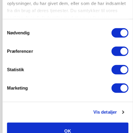
oplysninger, du har givet dem, eller som de har indsamlet
fra din brug af deres tjenester. Du samtykker til vores
cookies, hvis du fortsætter med at anvende vores
hjemmeside.
Samtykkevalg
Nødvendig
Præferencer
Statistik
Marketing
BUSINESS
32.500 stipladser skifter slagteri: En af landets
største producenter sender nu grisene til
Danish Crown
Vis detaljer
OK