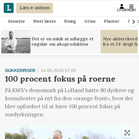
Læs e-avisen
LOGIN
MENU
Seneste
Mest læste
Kvæg
Grise
Planter
Mask
Det er en uskik at udlægge et
Nye aktierekorde
røgslør om økoproduktion
fra et 24-årigt f
SUKKERROER
14-05-2018 07:00
100 procent fokus på roerne
På KWS’s demomark på Lolland hørte 80 dyrkere og
konsulenter på nyt fra den »orange front«, hvor der
blev opfordret til at have 100 procent fokus på
roedyrkningen.