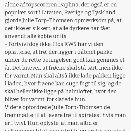
alene af topscoreren Daphna, der også er en
populær sort i Litauen, Sverige og Tyskland,
gjorde Julie Torp-Thomsen opmærksom på, at
det ikke er sikkert, at alle dyrkere har fået
anvendt alle købte units.
- Fortvivl dog ikke. Hos KWS har vi den
opfattelse, at frø, der ligger i uåbnet pakke
under de rette betingelser, godt kan gemmes et
år. Det kræver, at frøene skal stå tørt, men ikke
for varmt. Man skal altså ikke lade pakken ligge
i laden, hvor frøene kan suge fugt til sig, og de
skal heller ikke ligge på halmloftet, hvor der
bliver for varmt, forklarede hun.
Videre opfordrede Julie Torp-Thomsen de
fremmødte til at levere frø til spiretest hvis man
er i tvivl. Hun oplyste, at man altid er