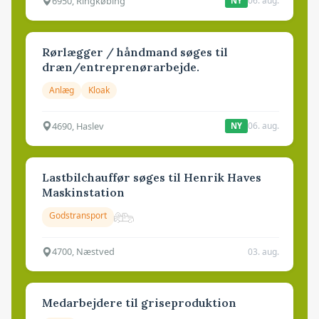
6950, Ringkøbing
06. aug.
NY
Rørlægger / håndmand søges til
dræn/entreprenørarbejde.
Anlæg
Kloak
4690, Haslev
06. aug.
NY
Lastbilchauffør søges til Henrik Haves
Maskinstation
Godstransport
4700, Næstved
03. aug.
Medarbejdere til griseproduktion