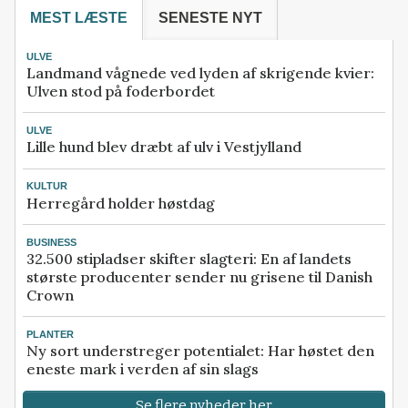
MEST LÆSTE
SENESTE NYT
ULVE
Landmand vågnede ved lyden af skrigende kvier:
Ulven stod på foderbordet
ULVE
Lille hund blev dræbt af ulv i Vestjylland
KULTUR
Herregård holder høstdag
BUSINESS
32.500 stipladser skifter slagteri: En af landets
største producenter sender nu grisene til Danish
Crown
PLANTER
Ny sort understreger potentialet: Har høstet den
eneste mark i verden af sin slags
Se flere nyheder her