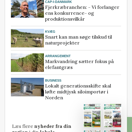
CAP-I-DANMARK
Fjerkræbranchen: - Vi forlanger
ens konkurrence- og
produktionsvilkår
KVÆG
Snart kan man søge tilskud til
naturprojekter
ARRANGEMENT
Markvandring sætter fokus på
elefantgræs
BUSINESS
Lokalt generationsskifte skal
løfte midtjysk siloimportør i
Norden
Læs flere
nyheder fra din