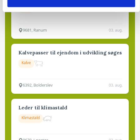
Grise
9681, Ranum
03. aug.
Kalvepasser til ejendom i udvikling søges
Kalve
6392, Bolderslev
03. aug.
Leder til klimastald
Klimastald