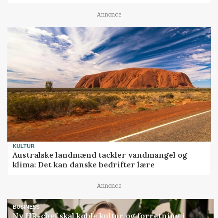
Annonce
KULTUR
Australske landmænd tackler vandmangel og
klima: Det kan danske bedrifter lære
Annonce
BUSINESS
Ny HR-chef skal koble kultur og forretning i