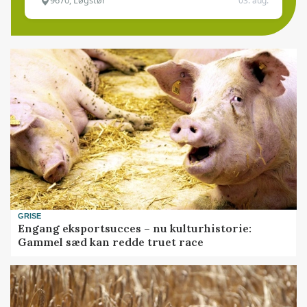
9670, Løgstør
03. aug.
GRISE
Engang eksportsucces – nu kulturhistorie:
Gammel sæd kan redde truet race