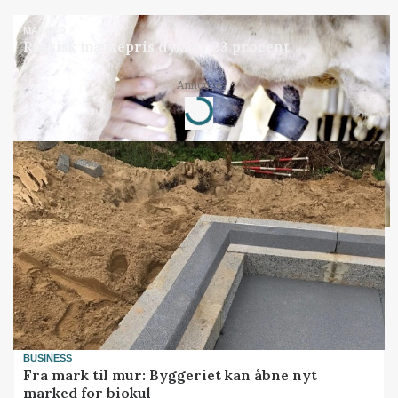
MARKED
Russisk mælkepris dykker 23 procent
Annonce
Loading...
BUSINESS
Fra mark til mur: Byggeriet kan åbne nyt
marked for biokul