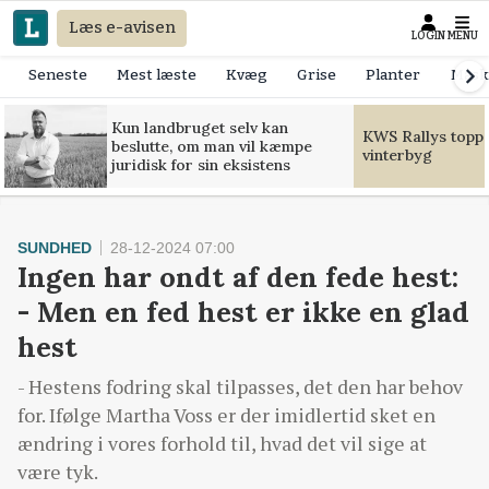
Læs e-avisen
LOGIN
MENU
Seneste
Mest læste
Kvæg
Grise
Planter
Mask
Kun landbruget selv kan
KWS Rallys toppe
beslutte, om man vil kæmpe
vinterbyg
juridisk for sin eksistens
SUNDHED
28-12-2024 07:00
Ingen har ondt af den fede hest:
- Men en fed hest er ikke en glad
hest
- Hestens fodring skal tilpasses, det den har behov
for. Ifølge Martha Voss er der imidlertid sket en
ændring i vores forhold til, hvad det vil sige at
være tyk.