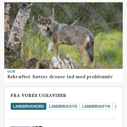
ULVE
Bekræftet: Sætter droner ind mod problemulv
FRA VORES UGEAVISER
LANDBRUGNORD
LANDBRUGSYD
LANDBRUGFYN
LAND