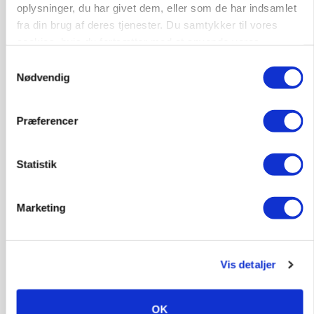
oplysninger, du har givet dem, eller som de har indsamlet
6950, Ringkøbing
06. aug.
fra din brug af deres tjenester. Du samtykker til vores
cookies, hvis du fortsætter med at anvende vores
hjemmeside.
Rørlægger / håndmand søges til
Samtykkevalg
dræn/entreprenørarbejde.
Nødvendig
Anlæg
Kloak
Præferencer
4690, Haslev
06. aug.
Statistik
Lastbilchauffør søges til Henrik Haves
Maskinstation
Marketing
Godstransport
4700, Næstved
03. aug.
Vis detaljer
Medarbejdere til griseproduktion
OK