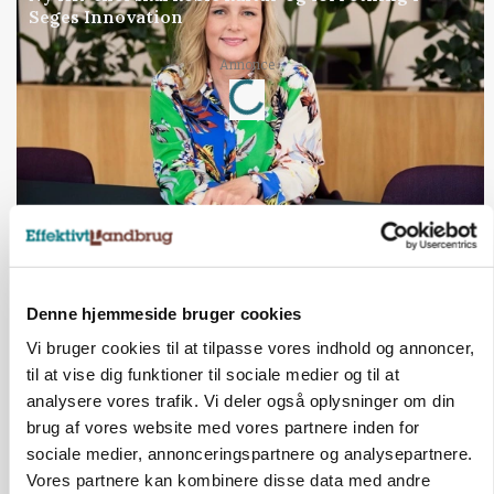
Seges Innovation
Loading...
Annonce
Jobs
i samarbejde med
72
ledige stillinger
Opret agent
Se alle jobs
Denne hjemmeside bruger cookies
Vi bruger cookies til at tilpasse vores indhold og annoncer,
til at vise dig funktioner til sociale medier og til at
Elevplads tilbydes ved Ringkøbing /
analysere vores trafik. Vi deler også oplysninger om din
Trainee placement Ringkøbing
brug af vores website med vores partnere inden for
sociale medier, annonceringspartnere og analysepartnere.
Grise
Vores partnere kan kombinere disse data med andre