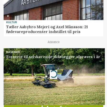
KULTUR
Tæller Aabybro Mejeri og Axel Månsson: 21
fødevareproducenter indstillet til pris
Annonce
MASKINER
Forserie til selvkørende skårlægger afprøves i år
Annonce
Loading...
Jobs
i samarbejde med