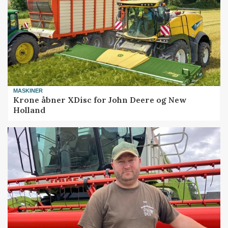
MASKINER
Krone åbner XDisc for John Deere og New
Holland