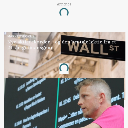
Annonce
Loading...
MARKEDSFOKUS
Nye aktierekorder – og den brutale lektie fra et
24-årigt finansgeni
Annonce
Loading...