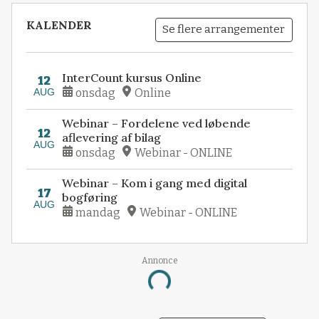
KALENDER
Se flere arrangementer
InterCount kursus Online
12
AUG
onsdag
Online
Webinar – Fordelene ved løbende
12
aflevering af bilag
AUG
onsdag
Webinar - ONLINE
Webinar – Kom i gang med digital
17
bogføring
AUG
mandag
Webinar - ONLINE
Annonce
Loading...