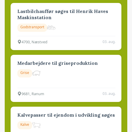
Lastbilchauffør søges til Henrik Haves
Maskinstation
Godstransport
4700, Næstved
03. aug.
Medarbejdere til griseproduktion
Grise
9681, Ranum
03. aug.
Kalvepasser til ejendom i udvikling søges
Kalve