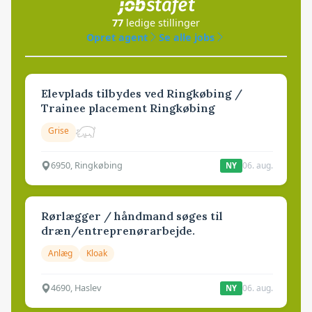
77
ledige stillinger
Opret agent
Se alle jobs
Elevplads tilbydes ved Ringkøbing /
Trainee placement Ringkøbing
Grise
6950, Ringkøbing
06. aug.
NY
Rørlægger / håndmand søges til
dræn/entreprenørarbejde.
Anlæg
Kloak
4690, Haslev
06. aug.
NY