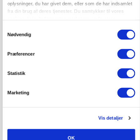
oplysninger, du har givet dem, eller som de har indsamlet
fra din brug af deres tjenester. Du samtykker til vores
cookies, hvis du fortsætter med at anvende vores
hjemmeside.
Samtykkevalg
Nødvendig
Præferencer
Statistik
POLITIK
»Nu stopper I«: Landbrugsdebattør og
protestgruppe vil demonstrere mod ny
Marketing
gødskningslov
Annonce
Vis detaljer
OK