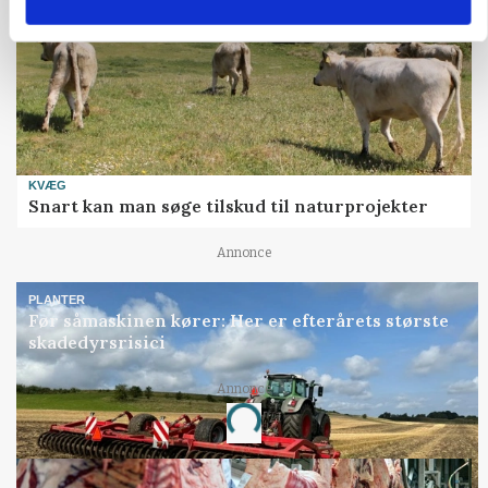
KVÆG
Snart kan man søge tilskud til naturprojekter
Annonce
PLANTER
Før såmaskinen kører: Her er efterårets største
skadedyrsrisici
Annonce
Loading...