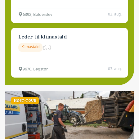
6392, Bolderslev
03. aug.
Leder til klimastald
Klimastald
9670, Løgstør
03. aug.
HØST-TOUR