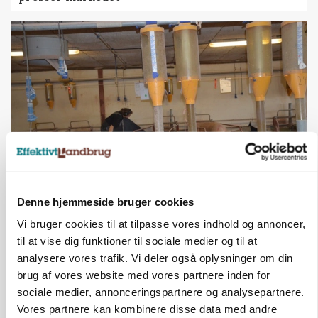
GRISE
Denne hjemmeside bruger cookies
Rådgiver om DB-Tjek: Små justeringer kan give
store besparelser
Vi bruger cookies til at tilpasse vores indhold og annoncer,
til at vise dig funktioner til sociale medier og til at
Annonce
analysere vores trafik. Vi deler også oplysninger om din
Loading...
brug af vores website med vores partnere inden for
sociale medier, annonceringspartnere og analysepartnere.
Vores partnere kan kombinere disse data med andre