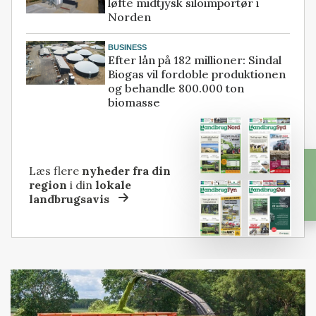
løfte midtjysk siloimportør i
Norden
BUSINESS
Efter lån på 182 millioner: Sindal
Biogas vil fordoble produktionen
og behandle 800.000 ton
biomasse
Læs flere
nyheder fra din
region
i din
lokale
landbrugsavis