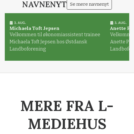
NAVNENYT
Se mere navnenyt
3. AUG.
3. AUG.
Michaela Toft Jepsen
Anette Pl
Velkommen til økonomiassistent trainee
Velkommen 
Michaela Toft Jepsen hos Østdansk
Anette Pl
Landboforening
Landbofor
MERE FRA L-
MEDIEHUS