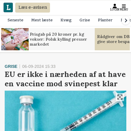
Læs e-avisen
LOGIN
MENU
Seneste
Mest læste
Kvæg
Grise
Planter
Mask
Prisgab på 20 kroner pr. kg
Rådgiver om DB-
vokser: Polsk kylling presser
give store bespa
markedet
GRISE
06-09-2024 15:33
EU er ikke i nærheden af at have
en vaccine mod svinepest klar