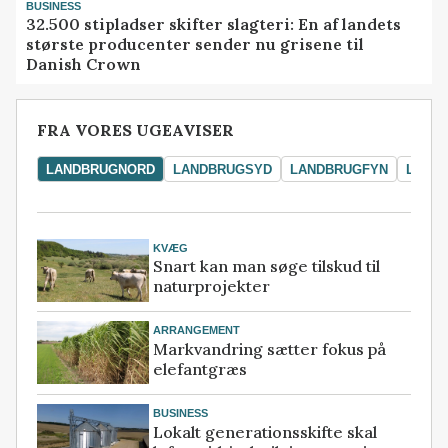
BUSINESS
32.500 stipladser skifter slagteri: En af landets
største producenter sender nu grisene til
Danish Crown
FRA VORES UGEAVISER
LANDBRUGNORD
LANDBRUGSYD
LANDBRUGFYN
LAND
KVÆG
Snart kan man søge tilskud til
naturprojekter
ARRANGEMENT
Markvandring sætter fokus på
elefantgræs
BUSINESS
Lokalt generationsskifte skal