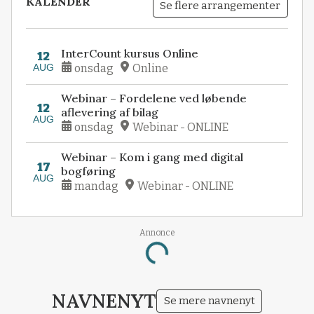
KALENDER
Se flere arrangementer
InterCount kursus Online
12
AUG
onsdag
Online
Webinar – Fordelene ved løbende
12
aflevering af bilag
AUG
onsdag
Webinar - ONLINE
Webinar – Kom i gang med digital
17
bogføring
AUG
mandag
Webinar - ONLINE
Annonce
Loading...
NAVNENYT
Se mere navnenyt