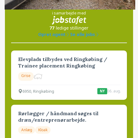
Jobs
i samarbejde med
77
ledige stillinger
Opret agent
Se alle jobs
Elevplads tilbydes ved Ringkøbing /
Trainee placement Ringkøbing
Grise
6950, Ringkøbing
06. aug.
NY
Rørlægger / håndmand søges til
dræn/entreprenørarbejde.
Anlæg
Kloak