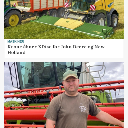
MASKINER
Krone åbner XDisc for John Deere og New
Holland