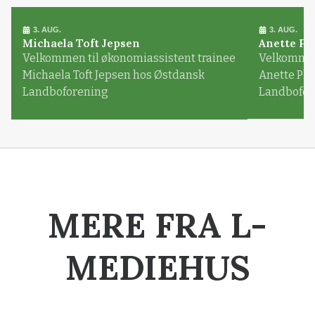
3. AUG.
3. AUG.
Michaela Toft Jepsen
Anette Pl
Velkommen til økonomiassistent trainee
Velkommen 
Michaela Toft Jepsen hos Østdansk
Anette Pl
Landboforening
Landbofor
MERE FRA L-
MEDIEHUS