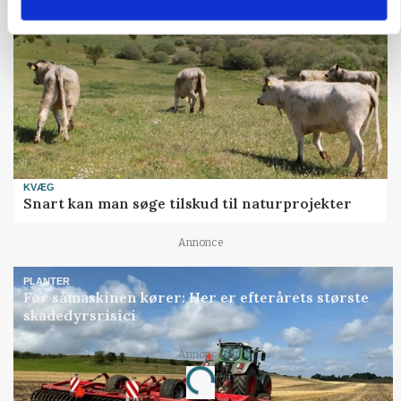
KVÆG
Snart kan man søge tilskud til naturprojekter
Annonce
PLANTER
Før såmaskinen kører: Her er efterårets største
skadedyrsrisici
Annonce
Loading...