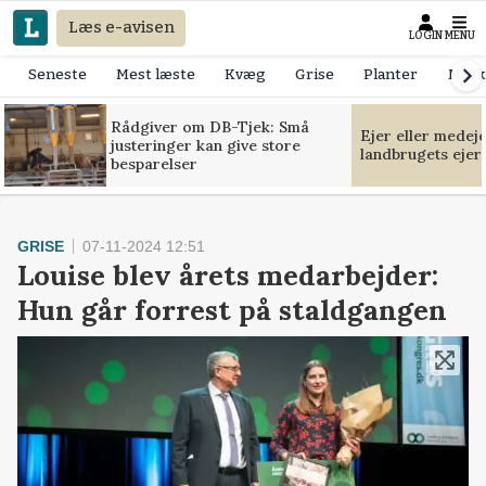
Læs e-avisen
LOGIN
MENU
Seneste
Mest læste
Kvæg
Grise
Planter
Mask
Rådgiver om DB-Tjek: Små
Ejer eller medej
justeringer kan give store
landbrugets ejer
besparelser
GRISE
07-11-2024 12:51
Louise blev årets medarbejder:
Hun går forrest på staldgangen