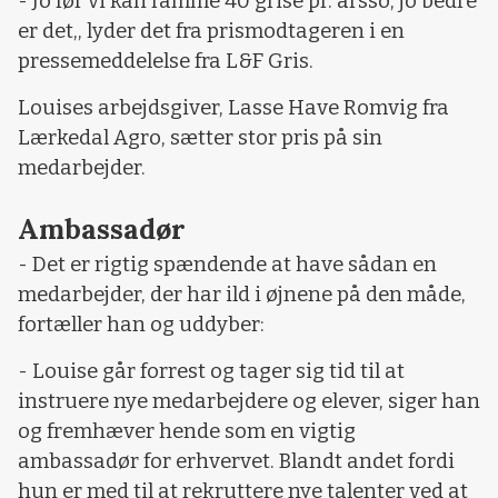
- Jo før vi kan ramme 40 grise pr. årsso, jo bedre
er det,, lyder det fra prismodtageren i en
pressemeddelelse fra L&F Gris.
Louises arbejdsgiver, Lasse Have Romvig fra
Lærkedal Agro, sætter stor pris på sin
medarbejder.
Ambassadør
- Det er rigtig spændende at have sådan en
medarbejder, der har ild i øjnene på den måde,
fortæller han og uddyber:
- Louise går forrest og tager sig tid til at
instruere nye medarbejdere og elever, siger han
og fremhæver hende som en vigtig
ambassadør for erhvervet. Blandt andet fordi
hun er med til at rekruttere nye talenter ved at