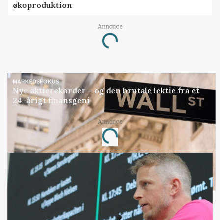
økoproduktion
Annonce
Loading...
MARKEDSFOKUS
Nye aktierekorder – og den brutale lektie fra et
24-årigt finansgeni
Annonce
Loading...