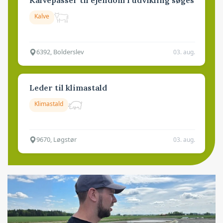
Kalvepasser til ejendom i udvikling søges
Kalve
6392, Bolderslev
03. aug.
Leder til klimastald
Klimastald
9670, Løgstør
03. aug.