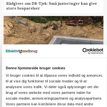
Rådgiver om DB-Tjek: Små justeringer kan give
store besparelser
Denne hjemmeside bruger cookies
BUSINESS
Vi bruger cookies til at tilpasse vores indhold og annoncer,
Fra mark til mur: Byggeriet kan åbne nyt
til at vise dig funktioner til sociale medier og til at
marked for biokul
analysere vores trafik. Vi deler også oplysninger om din
brug af vores website med vores partnere inden for
Annonce
sociale medier, annonceringspartnere og analysepartnere.
Loading...
Vores partnere kan kombinere disse data med andre