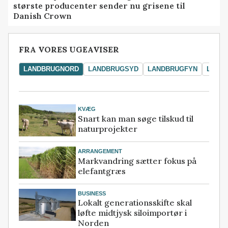
største producenter sender nu grisene til
Danish Crown
FRA VORES UGEAVISER
LANDBRUGNORD
LANDBRUGSYD
LANDBRUGFYN
LAND
KVÆG
Snart kan man søge tilskud til
naturprojekter
ARRANGEMENT
Markvandring sætter fokus på
elefantgræs
BUSINESS
Lokalt generationsskifte skal
løfte midtjysk siloimportør i
Norden