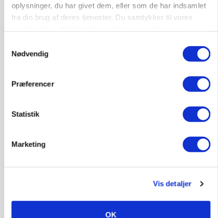
oplysninger, du har givet dem, eller som de har indsamlet
fra din brug af deres tjenester. Du samtykker til vores
cookies, hvis du fortsætter med at anvende vores
hjemmeside.
Samtykkevalg
Nødvendig
Præferencer
Statistik
POLITIK
Marketing
»Nu stopper I«: Landbrugsdebattør og
protestgruppe vil demonstrere mod ny
gødskningslov
Vis detaljer
Annonce
OK