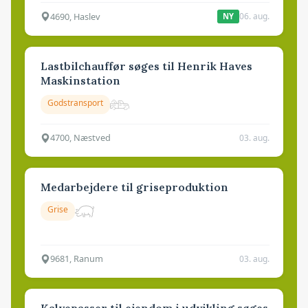
4690, Haslev
06. aug.
NY
Lastbilchauffør søges til Henrik Haves
Maskinstation
Godstransport
4700, Næstved
03. aug.
Medarbejdere til griseproduktion
Grise
9681, Ranum
03. aug.