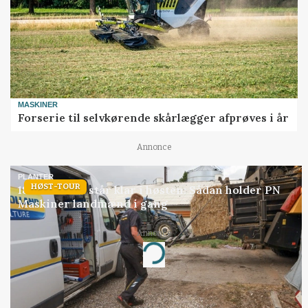
MASKINER
Forserie til selvkørende skårlægger afprøves i år
Annonce
PLANTER
HØST-TOUR
18 montører står klar i høsten: Sådan holder PN
Maskiner landmænd i gang
Annonce
Loading...