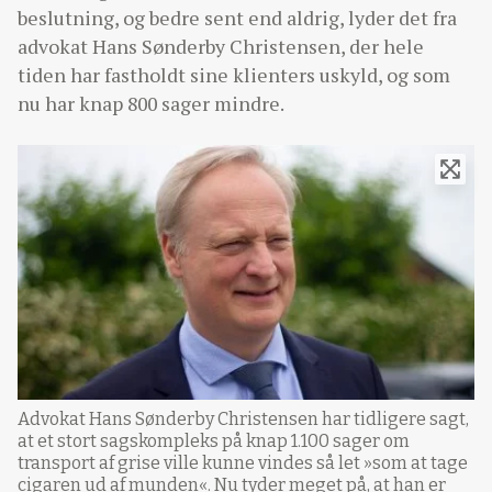
beslutning, og bedre sent end aldrig, lyder det fra
advokat Hans Sønderby Christensen, der hele
tiden har fastholdt sine klienters uskyld, og som
nu har knap 800 sager mindre.
Advokat Hans Sønderby Christensen har tidligere sagt,
at et stort sagskompleks på knap 1.100 sager om
transport af grise ville kunne vindes så let »som at tage
cigaren ud af munden«. Nu tyder meget på, at han er