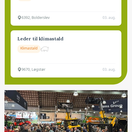
6392, Bolderslev
03. aug.
Leder til klimastald
Klimastald
9670, Løgstør
03. aug.