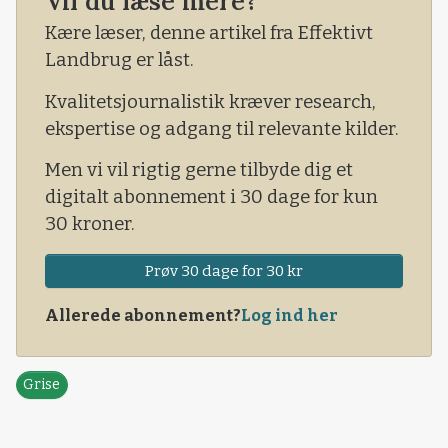
Vil du læse mere?
dyretransporter, der angiveligt havde været
Kære læser, denne artikel fra Effektivt
ulovlige.
Landbrug er låst.
Siden har det store sagskompleks ligget ved
Kvalitetsjournalistik kræver research,
retten i Odense.
ekspertise og adgang til relevante kilder.
Men vi vil rigtig gerne tilbyde dig et
digitalt abonnement i 30 dage for kun
30 kroner.
Prøv 30 dage for 30 kr
Allerede abonnement?
Log ind her
Grise