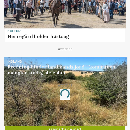
KULTUR
Herregård holder høstdag
Annonce
INDLAND
Fredning binder landmands jord – kommunen
mangler stadig plejeplan
Annonce
Loading...
Jobs
i samarbejde med