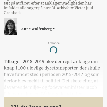
tæt på at få ret, efter at anklagemyndigheden har
frafaldet alle sager på nær 31. Arkivfoto: Victor Juul
Grønbæk
Anne Wolfenberg
Annonce
Loading...
Tilbage i 2018-2019 blev der rejst anklage om
knap 1.100 ulovlige dyretransporter, der skulle
have fundet sted i perioden 2015-2017, og som
derfor blev meldt til politiet. Det skete efter, at
daværende miljø- og fødevareminister Jacob
Ellemann-Jensen (V) langede ud efter
Fødevarestyrelsen og hævdede, at der ikke
havde været skredet ind over for