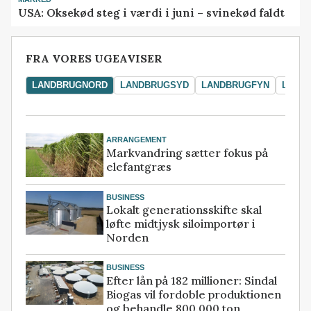
USA: Oksekød steg i værdi i juni – svinekød faldt
FRA VORES UGEAVISER
LANDBRUGNORD
LANDBRUGSYD
LANDBRUGFYN
LAND
ARRANGEMENT
Markvandring sætter fokus på
elefantgræs
BUSINESS
Lokalt generationsskifte skal
løfte midtjysk siloimportør i
Norden
BUSINESS
Efter lån på 182 millioner: Sindal
Biogas vil fordoble produktionen
og behandle 800.000 ton