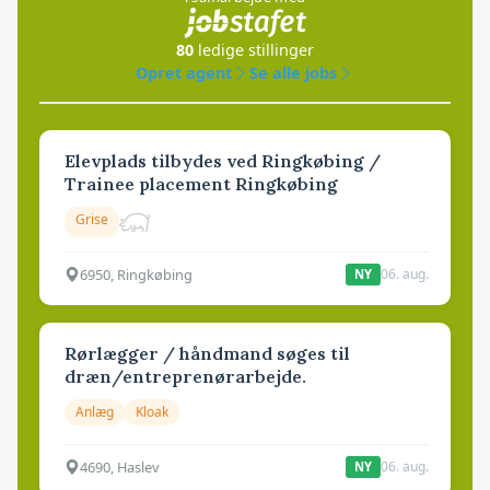
80
ledige stillinger
Opret agent
Se alle jobs
Elevplads tilbydes ved Ringkøbing /
Trainee placement Ringkøbing
Grise
6950, Ringkøbing
06. aug.
NY
Rørlægger / håndmand søges til
dræn/entreprenørarbejde.
Anlæg
Kloak
4690, Haslev
06. aug.
NY