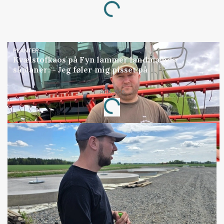
Loading...
PLANTER
Kvælstofkaos på Fyn lammer landmænds
såplaner: - Jeg føler mig pisset på
Annonce
Loading...