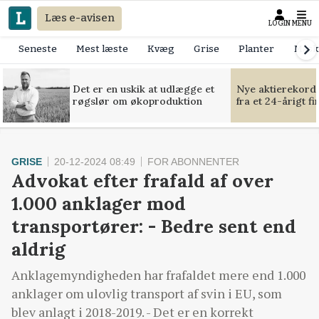
Læs e-avisen
LOGIN
MENU
Seneste
Mest læste
Kvæg
Grise
Planter
Mask
Det er en uskik at udlægge et
Nye aktierekorde
røgslør om økoproduktion
fra et 24-årigt f
GRISE
20-12-2024 08:49
FOR ABONNENTER
Advokat efter frafald af over
1.000 anklager mod
transportører: - Bedre sent end
aldrig
Anklagemyndigheden har frafaldet mere end 1.000
anklager om ulovlig transport af svin i EU, som
blev anlagt i 2018-2019. - Det er en korrekt