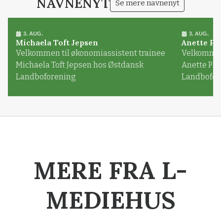
NAVNENYT
Se mere navnenyt
3. AUG.
3. AUG.
Michaela Toft Jepsen
Anette Pl
Velkommen til økonomiassistent trainee
Velkommen 
Michaela Toft Jepsen hos Østdansk
Anette Pl
Landboforening
Landbofor
MERE FRA L-
MEDIEHUS