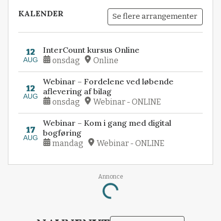
KALENDER
Se flere arrangementer
InterCount kursus Online
12
AUG
onsdag
Online
Webinar – Fordelene ved løbende
12
aflevering af bilag
AUG
onsdag
Webinar - ONLINE
Webinar – Kom i gang med digital
17
bogføring
AUG
mandag
Webinar - ONLINE
Annonce
Loading...