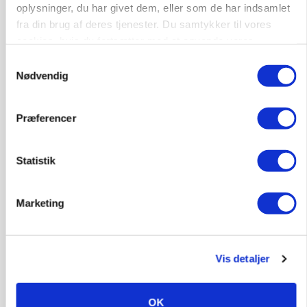
oplysninger, du har givet dem, eller som de har indsamlet
fra din brug af deres tjenester. Du samtykker til vores
cookies, hvis du fortsætter med at anvende vores
hjemmeside.
Samtykkevalg
Nødvendig
MASKINER
Forserie til selvkørende skårlægger afprøves i år
Præferencer
Annonce
Statistik
ARRANGEMENT
Markvandring sætter fokus på elefantgræs
Marketing
Annonce
Loading...
Vis detaljer
OK