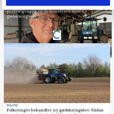
POLITIK
»Nu stopper I«: Landbrugsdebattør og
protestgruppe vil demonstrere mod ny
gødskningslov
Annonce
Loading...
POLITIK
Folketinget behandler ny gødskningslov: Sådan