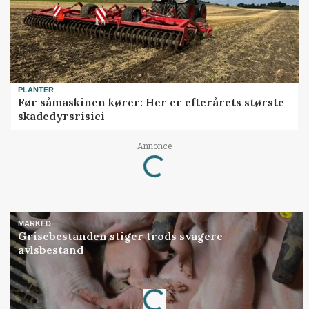
PLANTER
Før såmaskinen kører: Her er efterårets største
skadedyrsrisici
Annonce
Loading...
MARKED
Grisebestanden stiger trods svagere
avlsbestand
Annonce
Loading...