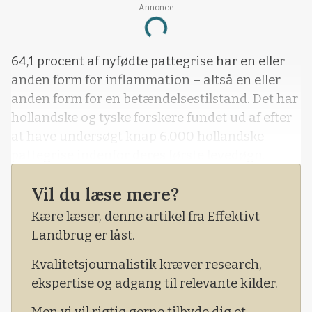
Annonce
Loading...
64,1 procent af nyfødte pattegrise har en eller
anden form for inflammation – altså en eller
anden form for en betændelsestilstand. Det har
hollandske og tyske forskere fundet ud af efter
at have undersøgt knap 6.000 hollandske
pattegrise indenfor deres første levedøgn.
Selvom undersøgelsen er udført på hollandske
Vil du læse mere?
grise, hævder forskerne, at omfanget af nyfødte
Kære læser, denne artikel fra Effektivt
grise med betændelse er sammenligneligt med
Landbrug er låst.
andre lande, hvor der er foretaget lignende
undersøgelser.
Kvalitetsjournalistik kræver research,
ekspertise og adgang til relevante kilder.