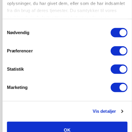
oplysninger, du har givet dem, eller som de har indsamlet
Russisk mælkepris dykker 23 procent
fra din brug af deres tjenester. Du samtykker til vores
Annonce
cookies, hvis du fortsætter med at anvende vores
hjemmeside.
Samtykkevalg
Nødvendig
Præferencer
Statistik
Marketing
BUSINESS
Fra mark til mur: Byggeriet kan åbne nyt
marked for biokul
Vis detaljer
Annonce
OK