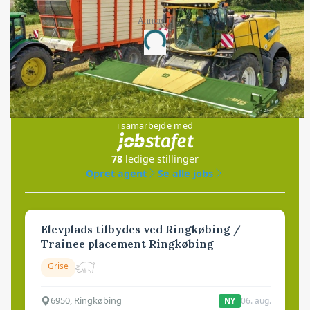
Annonce
Loading...
Jobs
i samarbejde med
78
ledige stillinger
Opret agent
Se alle jobs
Elevplads tilbydes ved Ringkøbing /
Trainee placement Ringkøbing
Grise
6950, Ringkøbing
06. aug.
NY