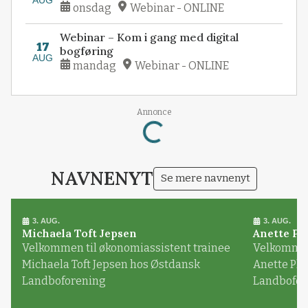
AUG
onsdag
Webinar - ONLINE
Webinar – Kom i gang med digital
17
bogføring
AUG
mandag
Webinar - ONLINE
Annonce
Loading...
NAVNENYT
Se mere navnenyt
3. AUG.
3. AUG.
Michaela Toft Jepsen
Anette Pl
Velkommen til økonomiassistent trainee
Velkommen 
Michaela Toft Jepsen hos Østdansk
Anette Pl
Landboforening
Landbofor