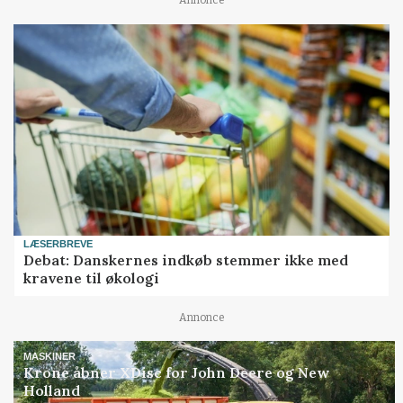
Annonce
LÆSERBREVE
Debat: Danskernes indkøb stemmer ikke med
kravene til økologi
Annonce
MASKINER
Krone åbner XDisc for John Deere og New
Holland