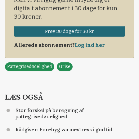
Men vi vil rigtig gerne tilbyde dig et
digitalt abonnement i 30 dage for kun
30 kroner.
Prøv 30 dage for 30 kr
Allerede abonnement?
Log ind her
Pattegrisedødelighed
Grise
LÆS OGSÅ
Stor forskel på beregning af
pattegrisedødelighed
Rådgiver: Forebyg varmestress i god tid