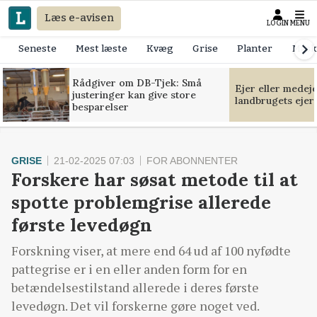
Læs e-avisen
LOGIN
MENU
Seneste
Mest læste
Kvæg
Grise
Planter
Mask
Rådgiver om DB-Tjek: Små
Ejer eller medej
justeringer kan give store
landbrugets ejer
besparelser
GRISE
21-02-2025 07:03
FOR ABONNENTER
Forskere har søsat metode til at
spotte problemgrise allerede
første levedøgn
Forskning viser, at mere end 64 ud af 100 nyfødte
pattegrise er i en eller anden form for en
betændelsestilstand allerede i deres første
levedøgn. Det vil forskerne gøre noget ved.