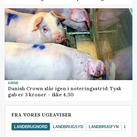
GRISE
Danish Crown slår igen i noteringsstrid: Tysk
gab er 3 kroner – ikke 4,30
FRA VORES UGEAVISER
LANDBRUGNORD
LANDBRUGSYD
LANDBRUGFYN
LAND