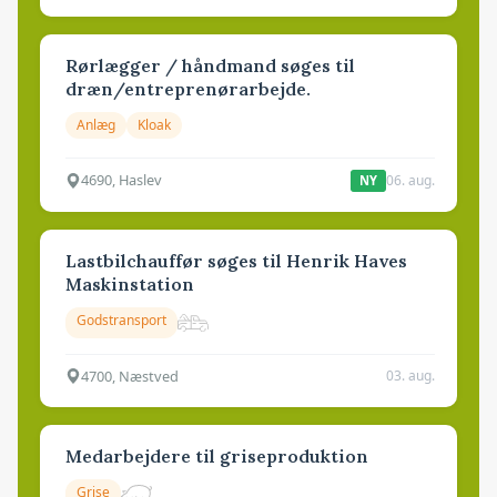
Rørlægger / håndmand søges til
dræn/entreprenørarbejde.
Anlæg
Kloak
4690, Haslev
06. aug.
NY
Lastbilchauffør søges til Henrik Haves
Maskinstation
Godstransport
4700, Næstved
03. aug.
Medarbejdere til griseproduktion
Grise