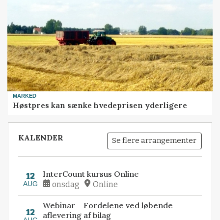
MARKED
Høstpres kan sænke hvedeprisen yderligere
KALENDER
Se flere arrangementer
InterCount kursus Online
12
AUG
onsdag
Online
Webinar – Fordelene ved løbende
12
aflevering af bilag