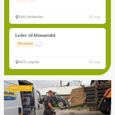
6392, Bolderslev
03. aug.
Leder til klimastald
Klimastald
9670, Løgstør
03. aug.
HØST-TOUR