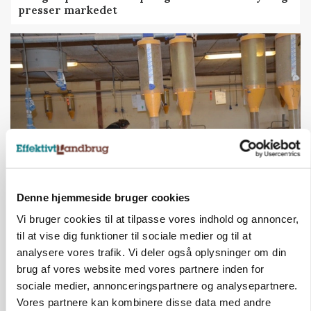
presser markedet
Denne hjemmeside bruger cookies
GRISE
Rådgiver om DB-Tjek: Små justeringer kan give
Vi bruger cookies til at tilpasse vores indhold og annoncer,
store besparelser
til at vise dig funktioner til sociale medier og til at
Loading...
analysere vores trafik. Vi deler også oplysninger om din
Annonce
brug af vores website med vores partnere inden for
sociale medier, annonceringspartnere og analysepartnere.
Vores partnere kan kombinere disse data med andre