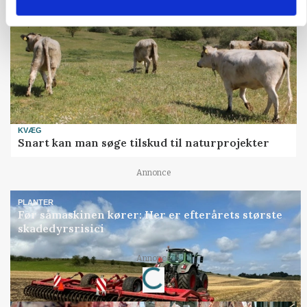
KVÆG
Snart kan man søge tilskud til naturprojekter
Annonce
PLANTER
Før såmaskinen kører: Her er efterårets største
skadedyrsrisici
Loading...
Annonce