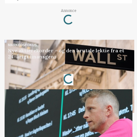
Loading...
Annonce
MARKEDSFOKUS
Nye aktierekorder – og den brutale lektie fra et
24-årigt finansgeni
Loading...
Annonce