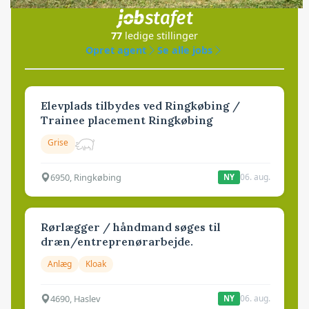
i samarbejde med
77
ledige stillinger
Opret agent
Se alle jobs
Elevplads tilbydes ved Ringkøbing /
Trainee placement Ringkøbing
Grise
6950, Ringkøbing
06. aug.
NY
Rørlægger / håndmand søges til
dræn/entreprenørarbejde.
Anlæg
Kloak
4690, Haslev
06. aug.
NY