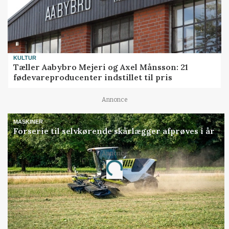
KULTUR
Tæller Aabybro Mejeri og Axel Månsson: 21
fødevareproducenter indstillet til pris
Annonce
MASKINER
Forserie til selvkørende skårlægger afprøves i år
Annonce
Loading...
Jobs