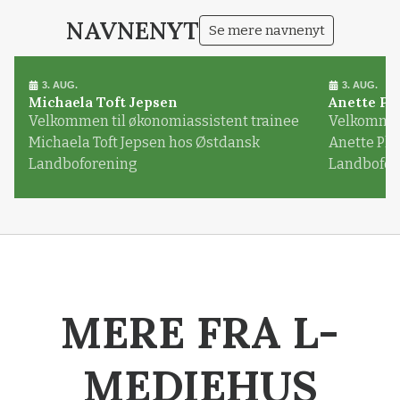
NAVNENYT
Se mere navnenyt
3. AUG.
3. AUG.
Michaela Toft Jepsen
Anette Pl
Velkommen til økonomiassistent trainee
Velkommen 
Michaela Toft Jepsen hos Østdansk
Anette Pl
Landboforening
Landbofor
MERE FRA L-
MEDIEHUS