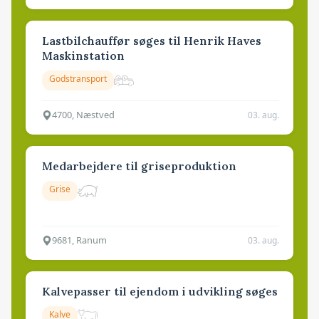
Lastbilchauffør søges til Henrik Haves
Maskinstation
Godstransport
4700, Næstved
03. aug.
Medarbejdere til griseproduktion
Grise
9681, Ranum
03. aug.
Kalvepasser til ejendom i udvikling søges
Kalve