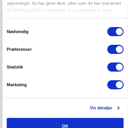
oplysninger, du har givet dem, eller som de har indsamlet
fra din brug af deres tjenester. Du samtykker til vores
cookies, hvis du fortsætter med at anvende vores
hjemmeside.
Samtykkevalg
Nødvendig
Præferencer
Statistik
POLITIK
»Nu stopper I«: Landbrugsdebattør og
Marketing
protestgruppe vil demonstrere mod ny
gødskningslov
Annonce
Vis detaljer
OK