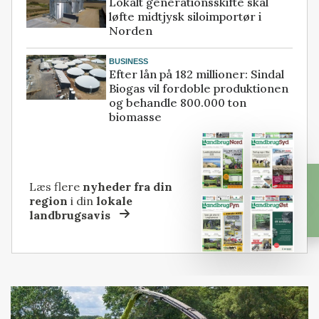
Lokalt generationsskifte skal
løfte midtjysk siloimportør i
Norden
BUSINESS
Efter lån på 182 millioner: Sindal
Biogas vil fordoble produktionen
og behandle 800.000 ton
biomasse
Læs flere
nyheder fra din
region
i din
lokale
landbrugsavis