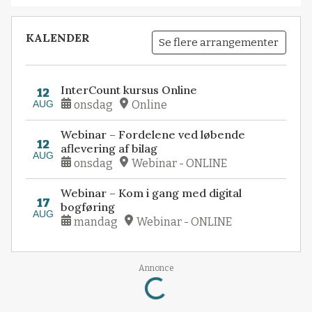
KALENDER
Se flere arrangementer
InterCount kursus Online
12
AUG
onsdag
Online
Webinar – Fordelene ved løbende
12
aflevering af bilag
AUG
onsdag
Webinar - ONLINE
Webinar – Kom i gang med digital
17
bogføring
AUG
mandag
Webinar - ONLINE
Loading...
Annonce