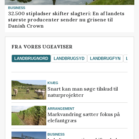
BUSINESS
32.500 stipladser skifter slagteri: En af landets
største producenter sender nu grisene til
Danish Crown
FRA VORES UGEAVISER
LANDBRUGNORD
LANDBRUGSYD
LANDBRUGFYN
LAND
KVÆG
Snart kan man søge tilskud til
naturprojekter
ARRANGEMENT
Markvandring sætter fokus på
elefantgræs
BUSINESS