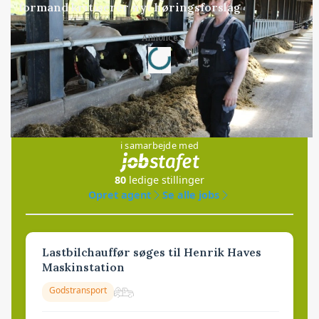
formand kritiserer nyt høringsforslag
Loading...
Annonce
Jobs
i samarbejde med
80
ledige stillinger
Opret agent
Se alle jobs
Lastbilchauffør søges til Henrik Haves
Maskinstation
Godstransport