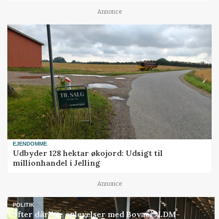
Annonce
EJENDOMME
Udbyder 128 hektar økojord: Udsigt til
millionhandel i Jelling
Annonce
POLITIK
Efter dårlige oplevelser med Bovaer: LDM-