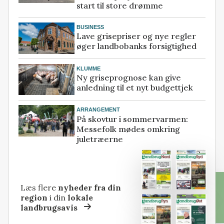
start til store drømme
BUSINESS
Lave grisepriser og nye regler
øger landbobanks forsigtighed
KLUMME
Ny griseprognose kan give
anledning til et nyt budgettjek
ARRANGEMENT
På skovtur i sommervarmen:
Messefolk mødes omkring
juletræerne
Læs flere
nyheder fra din
region
i din
lokale
landbrugsavis