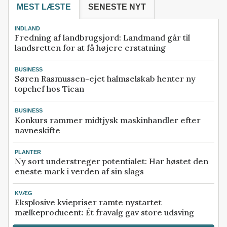
MEST LÆSTE
SENESTE NYT
INDLAND
Fredning af landbrugsjord: Landmand går til
landsretten for at få højere erstatning
BUSINESS
Søren Rasmussen-ejet halmselskab henter ny
topchef hos Tican
BUSINESS
Konkurs rammer midtjysk maskinhandler efter
navneskifte
PLANTER
Ny sort understreger potentialet: Har høstet den
eneste mark i verden af sin slags
KVÆG
Eksplosive kviepriser ramte nystartet
mælkeproducent: Ét fravalg gav store udsving