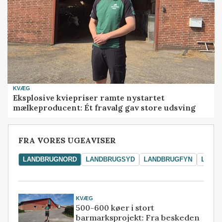
KVÆG
Eksplosive kviepriser ramte nystartet
mælkeproducent: Ét fravalg gav store udsving
FRA VORES UGEAVISER
LANDBRUGNORD
LANDBRUGSYD
LANDBRUGFYN
LAND
KVÆG
500-600 køer i stort
barmarksprojekt: Fra beskeden