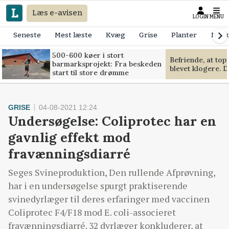
Læs e-avisen
LOGIN
MENU
Seneste
Mest læste
Kvæg
Grise
Planter
Mask
500-600 køer i stort
Befriende, at to
barmarksprojekt: Fra beskeden
blevet klogere. D
start til store drømme
GRISE
04-08-2021 12:24
Undersøgelse: Coliprotec har en
gavnlig effekt mod
fravænningsdiarré
Seges Svineproduktion, Den rullende Afprøvning,
har i en undersøgelse spurgt praktiserende
svinedyrlæger til deres erfaringer med vaccinen
Coliprotec F4/F18 mod E. coli-associeret
fravænningsdiarré. 32 dyrlæger konkluderer, at