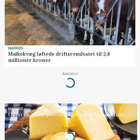
MARKED
Malkekvæg løftede driftsresultatet til 2,8
millioner kroner
Annonce
Loading...
MARKED
Opturen taber pusten på global mejeriauktion
Annonce
Loading...