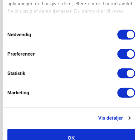
oplysninger, du har givet dem, eller som de har indsamlet
Klimastald
fra din brug af deres tjenester. Du samtykker til vores
cookies, hvis du fortsætter med at anvende vores
hjemmeside.
9670, Løgstør
Samtykkevalg
03. aug.
NY
Nødvendig
Produktionsleder til nyrenoveret
Præferencer
polteopformering
Avl/opformering
Statistik
9670, Løgstør
03. aug.
NY
Marketing
Medarbejder - fodermester søges
Kalve
Grovfoder
Vis detaljer
OK
6270, Tønder
31. jul.