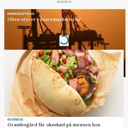
Annonce
MARKEDSFOKUS
Olien styrer råvaremarkederne
Annonce
Loading...
BUSINESS
Grambogård får oksekød på menuen hos