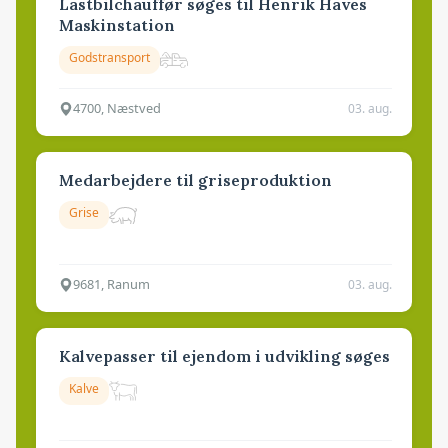
Lastbilchauffør søges til Henrik Haves
Maskinstation
Godstransport
4700, Næstved
03. aug.
Medarbejdere til griseproduktion
Grise
9681, Ranum
03. aug.
Kalvepasser til ejendom i udvikling søges
Kalve