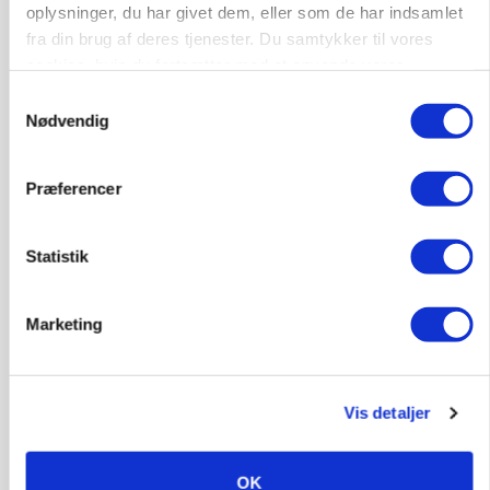
oplysninger, du har givet dem, eller som de har indsamlet
fra din brug af deres tjenester. Du samtykker til vores
cookies, hvis du fortsætter med at anvende vores
hjemmeside.
Samtykkevalg
BUSINESS
Nødvendig
Ejer eller medejer? Nyt tv-format udfordrer
landbrugets ejerstruktur
Præferencer
Annonce
MARKED
Statistik
Russisk mælkepris dykker 23 procent
Loading...
Annonce
Marketing
Vis detaljer
OK