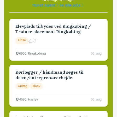
Opret agent
Se alle jobs
Elevplads tilbydes ved Ringkøbing /
Trainee placement Ringkøbing
Grise
6950, Ringkøbing
06. aug.
Rørlægger / håndmand søges til
dræn/entreprenørarbejde.
Anlæg
Kloak
4690, Haslev
06. aug.