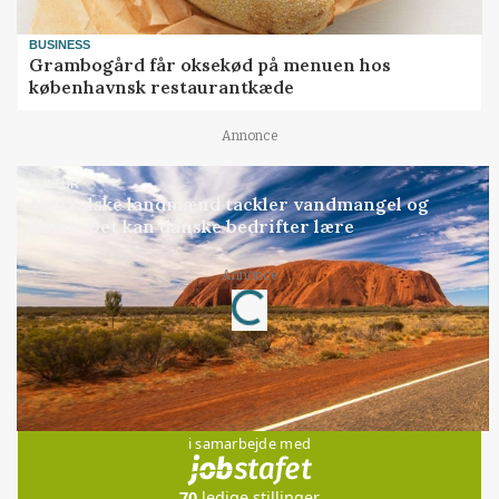
BUSINESS
Grambogård får oksekød på menuen hos
københavnsk restaurantkæde
Annonce
KULTUR
Australske landmænd tackler vandmangel og
klima: Det kan danske bedrifter lære
Annonce
Loading...
Jobs
i samarbejde med
70
ledige stillinger