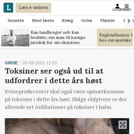
Læs e-avisen
LOGIN
MENU
Seneste
Mest læste
Kvæg
Grise
Planter
Mask
Kun landbruget selv kan
Fugleinfluenza: 
beslutte, om man vil kæmpe
hos europæiske 
juridisk for sin eksistens
GRISE
09-09-2021 12:23
Toksiner ser også ud til at
udfordrer i dette års høst
Svineproducenter skal også være opmærksomme
på toksiner i dette års høst. Ifølge rådgivere er der
allerede set indikationer på toksiner i halm.