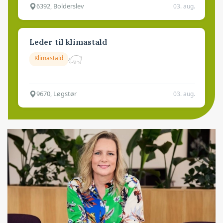
6392, Bolderslev
03. aug.
Leder til klimastald
Klimastald
9670, Løgstør
03. aug.