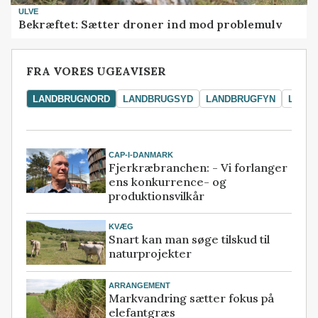
ULVE
Bekræftet: Sætter droner ind mod problemulv
FRA VORES UGEAVISER
LANDBRUGNORD
LANDBRUGSYD
LANDBRUGFYN
LAND
CAP-I-DANMARK
Fjerkræbranchen: - Vi forlanger
ens konkurrence- og
produktionsvilkår
KVÆG
Snart kan man søge tilskud til
naturprojekter
ARRANGEMENT
Markvandring sætter fokus på
elefantgræs