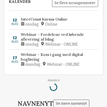
KALENDER
Se flere arrangementer
InterCount kursus Online
12
AUG
onsdag
Online
Webinar – Fordelene ved løbende
12
aflevering af bilag
AUG
onsdag
Webinar - ONLINE
Webinar – Kom i gang med digital
17
bogføring
AUG
mandag
Webinar - ONLINE
Loading...
Annonce
NAVNENYT
Se mere navnenyt