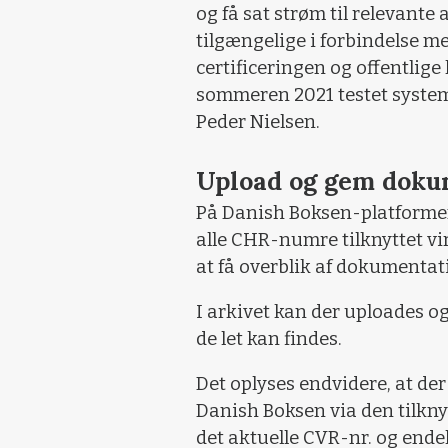
og få sat strøm til relevant
tilgængelige i forbindelse 
certificeringen og offentlige
sommeren 2021 testet system
Peder Nielsen.
Upload og gem doku
På Danish Boksen-platformen
alle CHR-numre tilknyttet v
at få overblik af dokumenta
I arkivet kan der uploades
de let kan findes.
Det oplyses endvidere, at d
Danish Boksen via den tilkn
det aktuelle CVR-nr. og end