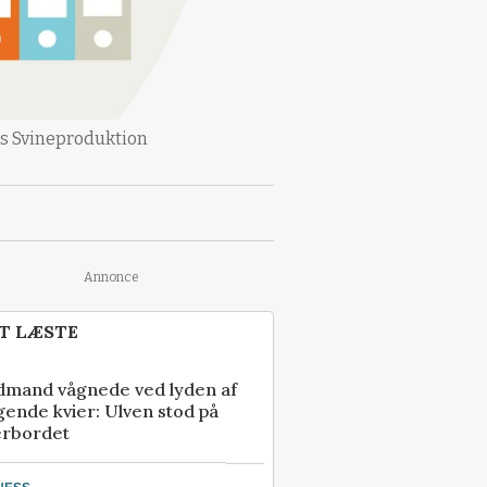
ges Svineproduktion
Annonce
T LÆSTE
dmand vågnede ved lyden af
gende kvier: Ulven stod på
erbordet