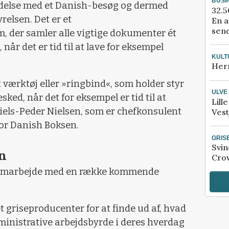
BUSI
delse med et Danish-besøg og dermed
32.5
relsen. Det er et
En a
send
der samler alle vigtige dokumenter ét
når det er tid til at lave for eksempel
KULT
Her
t værktøj eller »ringbind«, som holder styr
ULVE
ed, når det for eksempel er tid til at
Lill
Niels-Peder Nielsen, som er chefkonsulent
Vest
for Danish Boksen.
GRIS
Svin
n
Crow
t samarbejde med en række kommende
t griseproducenter for at finde ud af, hvad
administrative arbejdsbyrde i deres hverdag