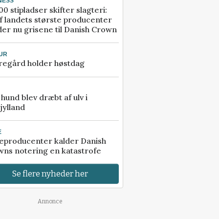
NESS
00 stipladser skifter slagteri:
f landets største producenter
er nu grisene til Danish Crown
UR
regård holder høstdag
e hund blev dræbt af ulv i
jylland
E
eproducenter kalder Danish
ns notering en katastrofe
Se flere nyheder her
Annonce