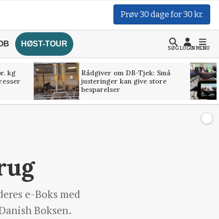
Prøv 30 dage for 30 kr.
OB
HØST-TOUR
SØG
LOGIN
MENU
r. kg
Rådgiver om DB-Tjek: Små
presser
justeringer kan give store
besparelser
brug
 deres e-Boks med
 Danish Boksen.