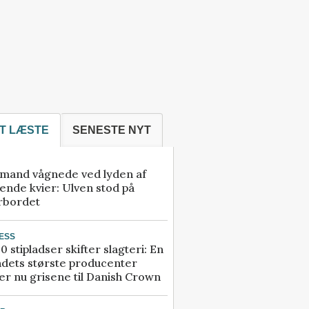
T LÆSTE
SENESTE NYT
mand vågnede ved lyden af
ende kvier: Ulven stod på
rbordet
ESS
0 stipladser skifter slagteri: En
ndets største producenter
r nu grisene til Danish Crown