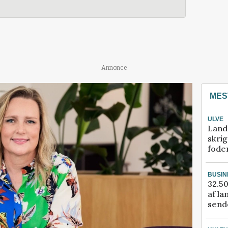
Annonce
MES
ULVE
Land
skrig
fode
BUSIN
32.50
af la
sende