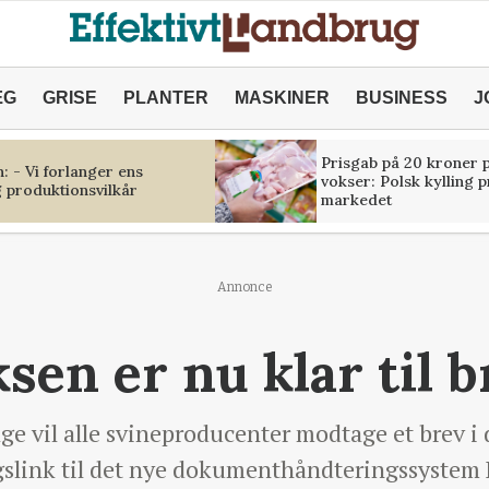
ÆG
GRISE
PLANTER
MASKINER
BUSINESS
J
Prisgab på 20 kroner p
 - Vi forlanger ens
vokser: Polsk kylling 
 produktionsvilkår
markedet
Annonce
sen er nu klar til 
ge vil alle svineproducenter modtage et brev i
slink til det nye dokumenthåndteringssystem