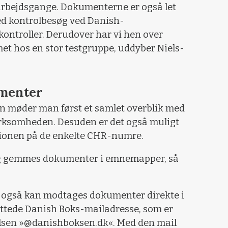
e arbejdsgange. Dokumenterne er også let
med kontrolbesøg ved Danish-
 kontroller. Derudover har vi hen over
et hos en stor testgruppe, uddyber Niels-
menter
 møder man først et samlet overblik med
irksomheden. Desuden er det også muligt
tionen på de enkelte CHR-numre.
 og gemmes dokumenter i emnemapper, så
er også kan modtages dokumenter direkte i
yttede Danish Boks-mailadresse, som er
elsen »@danishboksen.dk«. Med den mail