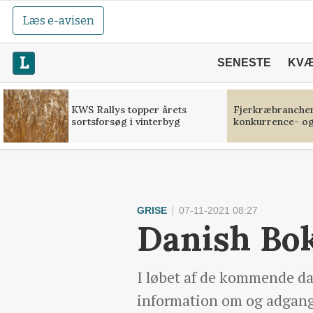
Læs e-avisen
SENESTE
KV
KWS Rallys topper årets
Fjerkræbranchen:
sortsforsøg i vinterbyg
konkurrence- og
GRISE
07-11-2021 08:27
Danish Bok
I løbet af de kommende da
information om og adgang