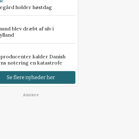
UR
egård holder høstdag
 hund blev dræbt af ulv i
ylland
eproducenter kalder Danish
ns notering en katastrofe
Se flere nyheder her
Annonce