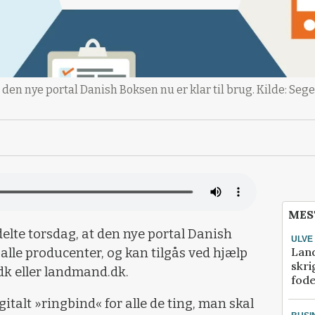
 den nye portal Danish Boksen nu er klar til brug. Kilde: Se
MES
lte torsdag, at den nye portal Danish
ULVE
Lan
 alle producenter, og kan tilgås ved hjælp
skri
dk eller landmand.dk.
fod
igitalt »ringbind« for alle de ting, man skal