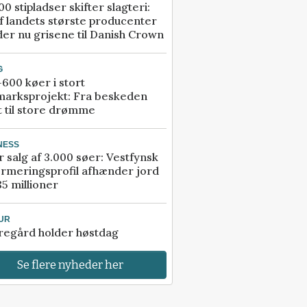
00 stipladser skifter slagteri:
f landets største producenter
er nu grisene til Danish Crown
G
600 køer i stort
marksprojekt: Fra beskeden
t til store drømme
NESS
r salg af 3.000 søer: Vestfynsk
rmeringsprofil afhænder jord
85 millioner
UR
regård holder høstdag
Se flere nyheder her