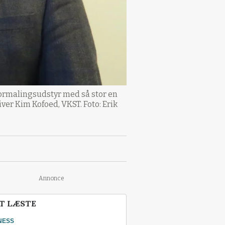
 formalingsudstyr med så stor en
ver Kim Kofoed, VKST. Foto: Erik
Annonce
T LÆSTE
NESS