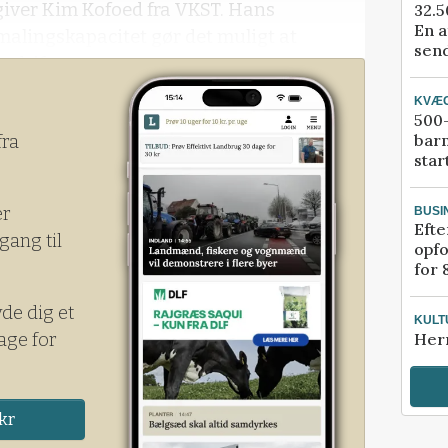
giver Kim Kofoed fra VKST. Hans
32.5
En a
rmalingskapacitet gør det muligt at
send
 driftsstop.
KVÆ
500-
bar
fra
star
er
BUSI
Efte
gang til
opfo
for 
yde dig et
KULT
age for
Her
kr