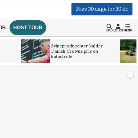
Prøv 30 dage for 30 kr.
OB
HØST-TOUR
SØG
LOGIN
MENU
Svineproducenter kalder
Danish Crowns pris en
katastrofe