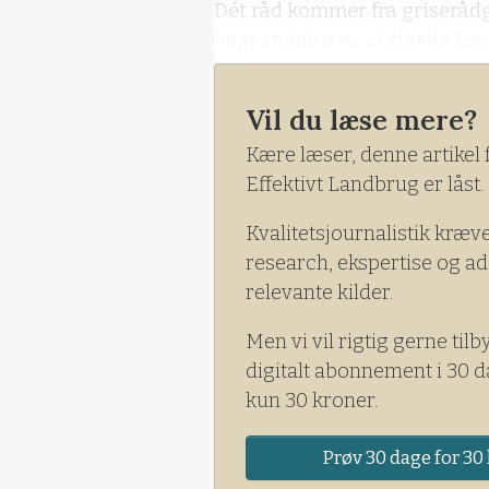
Dét råd kommer fra griseråd
begrundelse er, at rigelig fo
komme hurtigt med igen efter
Vil du læse mere?
Kære læser, denne artikel 
Effektivt Landbrug er låst.
Kvalitetsjournalistik kræv
research, ekspertise og ad
relevante kilder.
Men vi vil rigtig gerne tilb
digitalt abonnement i 30 d
kun 30 kroner.
Prøv 30 dage for 30 