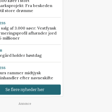
00 køer i stort
arksprojekt: Fra beskeden
 til store drømme
ESS
 salg af 3.000 søer: Vestfynsk
rmeringsprofil afhænder jord
5 millioner
UR
egård holder høstdag
ESS
urs rammer midtjysk
inhandler efter navneskifte
Se flere nyheder her
Annonce