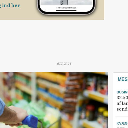
 ind her
Annonce
MES
BUSIN
32.50
af la
sende
KVÆG