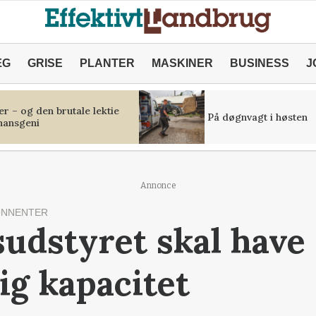
ÆG
GRISE
PLANTER
MASKINER
BUSINESS
J
r – og den brutale lektie
På døgnvagt i høsten
inansgeni
Annonce
ONNENTER
udstyret skal have
ig kapacitet