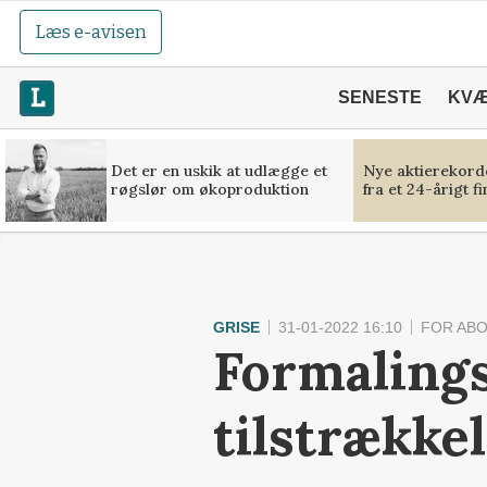
Læs e-avisen
SENESTE
KV
Det er en uskik at udlægge et
Nye aktierekorde
røgslør om økoproduktion
fra et 24-årigt f
GRISE
31-01-2022 16:10
FOR AB
Formalings
tilstrækkel