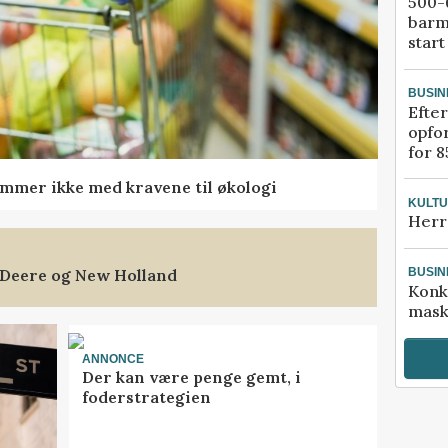
500-6
barm
start
BUSIN
Efter
opfo
for 8
mmer ikke med kravene til økologi
KULT
Herr
 Deere og New Holland
BUSIN
Konk
mask
ANNONCE
Der kan være penge gemt, i
foderstrategien