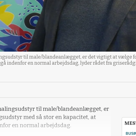
lingsudstyr til male/blandeanlægget, er det vigtigt at vælge
egå indenfor en normal arbejdsdag, lyder rådet fra griserådgi
rmalingsudstyr til male/blandeanlægget, er
gsudstyr med så stor en kapacitet, at
MES
nfor en normal arbejdsdag.
BUSI