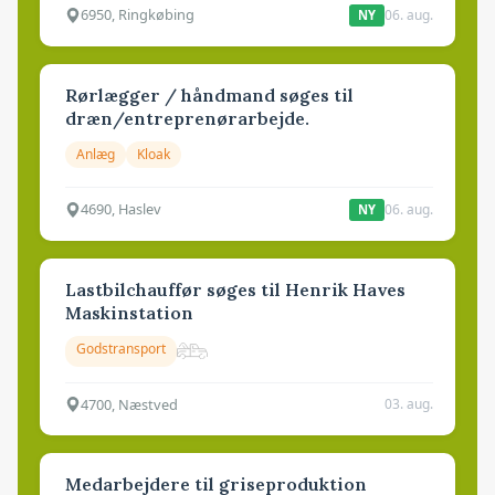
6950, Ringkøbing
06. aug.
NY
Rørlægger / håndmand søges til
dræn/entreprenørarbejde.
Anlæg
Kloak
4690, Haslev
06. aug.
NY
Lastbilchauffør søges til Henrik Haves
Maskinstation
Godstransport
4700, Næstved
03. aug.
Medarbejdere til griseproduktion