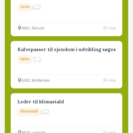
Grise
9681, Ranum
03. aug.
Kalvepasser til ejendom i udvikling søges
Kalve
6392, Bolderslev
03. aug.
Leder til klimastald
Klimastald
9670, Løgstør
03. aug.