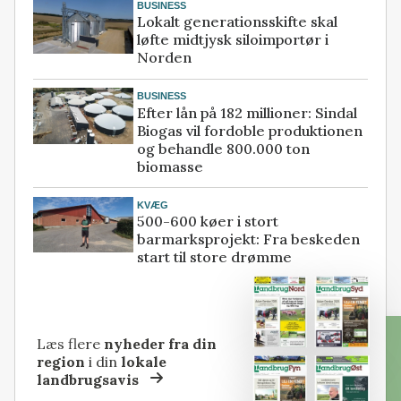
BUSINESS
Lokalt generationsskifte skal
løfte midtjysk siloimportør i
Norden
BUSINESS
Efter lån på 182 millioner: Sindal
Biogas vil fordoble produktionen
og behandle 800.000 ton
biomasse
KVÆG
500-600 køer i stort
barmarksprojekt: Fra beskeden
start til store drømme
Læs flere
nyheder fra din
region
i din
lokale
landbrugsavis