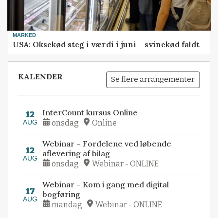
MARKED
USA: Oksekød steg i værdi i juni – svinekød faldt
KALENDER
Se flere arrangementer
InterCount kursus Online
12
AUG
onsdag
Online
Webinar – Fordelene ved løbende
12
aflevering af bilag
AUG
onsdag
Webinar - ONLINE
Webinar – Kom i gang med digital
17
bogføring
AUG
mandag
Webinar - ONLINE