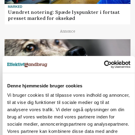
MARKED
Uændret notering: Spæde lyspunkter i fortsat
presset marked for oksekød
Annonce
Denne hjemmeside bruger cookies
Vi bruger cookies til at tilpasse vores indhold og annoncer,
til at vise dig funktioner til sociale medier og til at
analysere vores trafik. Vi deler også oplysninger om din
ULVE
brug af vores website med vores partnere inden for
Landmand vågnede ved lyden af skrigende kvier:
Ulven stod på foderbordet
sociale medier, annonceringspartnere og analysepartnere.
Vores partnere kan kombinere disse data med andre