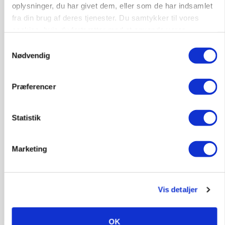
Annonce
oplysninger, du har givet dem, eller som de har indsamlet
fra din brug af deres tjenester. Du samtykker til vores
LEDER
cookies, hvis du fortsætter med at anvende vores
Det er en uskik at udlægge et røgslør om
hjemmeside.
økoproduktion
Samtykkevalg
Nødvendig
Annonce
Loading...
Præferencer
Statistik
Marketing
Vis detaljer
OK
MASKINER