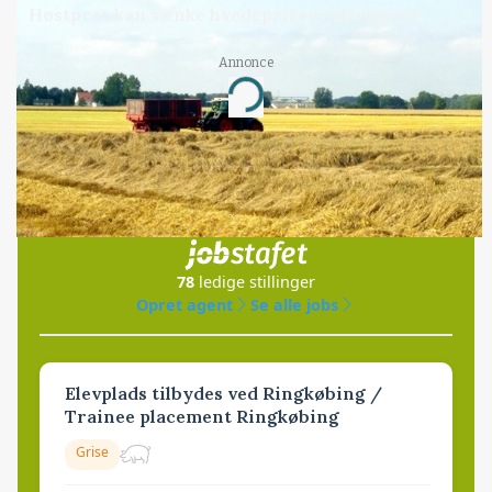
Høstpres kan sænke hvedeprisen yderligere
Annonce
Loading...
Jobs
i samarbejde med
78
ledige stillinger
Opret agent
Se alle jobs
Elevplads tilbydes ved Ringkøbing /
Trainee placement Ringkøbing
Grise