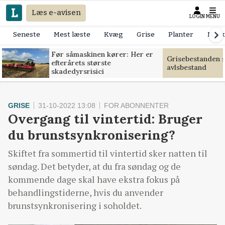
Læs e-avisen
LOGIN
MENU
Seneste
Mest læste
Kvæg
Grise
Planter
Mask
Før såmaskinen kører: Her er
Grisebestanden s
efterårets største
avlsbestand
skadedyrsrisici
GRISE
31-10-2022 13:08
FOR ABONNENTER
Overgang til vintertid: Bruger
du brunstsynkronisering?
Skiftet fra sommertid til vintertid sker natten til
søndag. Det betyder, at du fra søndag og de
kommende dage skal have ekstra fokus på
behandlingstiderne, hvis du anvender
brunstsynkronisering i soholdet.