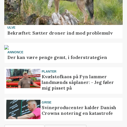
ULVE
Bekræftet: Sætter droner ind mod problemulv
ANNONCE
Der kan være penge gemt, i foderstrategien
PLANTER
Kvælstofkaos på Fyn lammer
landmænds såplaner: - Jeg føler
mig pisset på
GRISE
Svineproducenter kalder Danish
Crowns notering en katastrofe