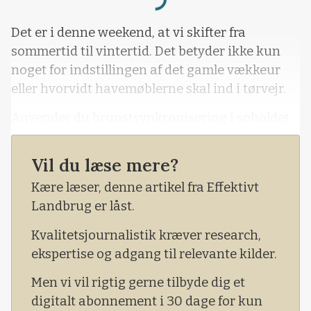
Loading...
Det er i denne weekend, at vi skifter fra
sommertid til vintertid. Det betyder ikke kun
noget for indstillingen af det gamle vækkeur
eller hvorvidt havemøblerne skal ind i tørvejr.
Anvender du brunstsynkronisering i soholdet,
så kræver det også opmærksomhed i
overgangsfasen.
Vil du læse mere?
Ifølge dyrlægerne hos Ø-vet, så må
Kære læser, denne artikel fra Effektivt
brunstsynkronisering ikke afvige med mere
Landbrug er låst.
end 15 minutter fra dag til dag.
Kvalitetsjournalistik kræver research,
ekspertise og adgang til relevante kilder.
Men vi vil rigtig gerne tilbyde dig et
digitalt abonnement i 30 dage for kun