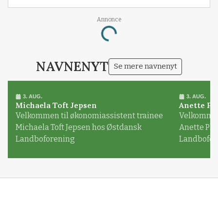
Annonce
Loading...
NAVNENYT
Se mere navnenyt
3. AUG.
3. AUG.
Michaela Toft Jepsen
Anette Pl
Velkommen til økonomiassistent trainee
Velkommen 
Michaela Toft Jepsen hos Østdansk
Anette Pl
Landboforening
Landbofor