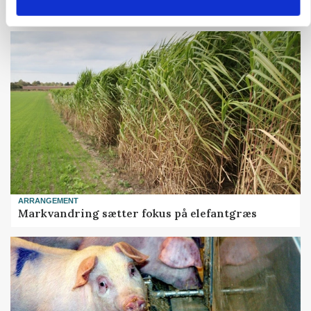
Forserie til selvkørende skårlægger afprøves i år
ARRANGEMENT
Markvandring sætter fokus på elefantgræs