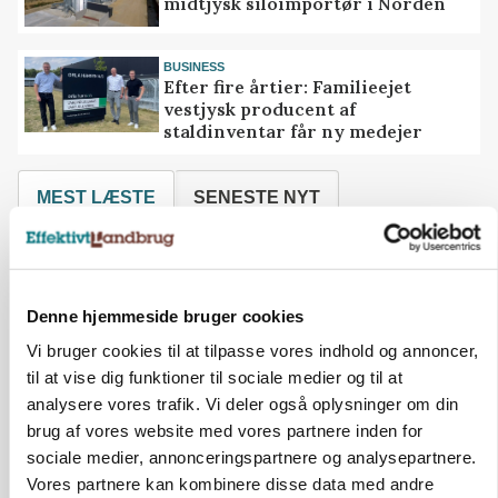
midtjysk siloimportør i Norden
BUSINESS
Efter fire årtier: Familieejet
vestjysk producent af
staldinventar får ny medejer
MEST LÆSTE
SENESTE NYT
BUSINESS
32.500 stipladser skifter slagteri: En af landets
største producenter sender nu grisene til Danish
Crown
Denne hjemmeside bruger cookies
Vi bruger cookies til at tilpasse vores indhold og annoncer,
KVÆG
500-600 køer i stort barmarksprojekt: Fra
til at vise dig funktioner til sociale medier og til at
beskeden start til store drømme
analysere vores trafik. Vi deler også oplysninger om din
brug af vores website med vores partnere inden for
BUSINESS
sociale medier, annonceringspartnere og analysepartnere.
Efter salg af 3.000 søer: Vestfynsk
Vores partnere kan kombinere disse data med andre
opformeringsprofil afhænder jord for 85 millioner