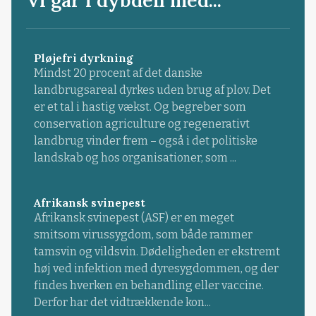
Vi går i dybden med...
Pløjefri dyrkning
Mindst 20 procent af det danske
landbrugsareal dyrkes uden brug af plov. Det
er et tal i hastig vækst. Og begreber som
conservation agriculture og regenerativt
landbrug vinder frem – også i det politiske
landskab og hos organisationer, som ...
Afrikansk svinepest
Afrikansk svinepest (ASF) er en meget
smitsom virussygdom, som både rammer
tamsvin og vildsvin. Dødeligheden er ekstremt
høj ved infektion med dyresygdommen, og der
findes hverken en behandling eller vaccine.
Derfor har det vidtrækkende kon...