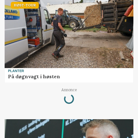
HØST-TOUR
PLANTER
På døgnvagt i høsten
Annonce
Loading...