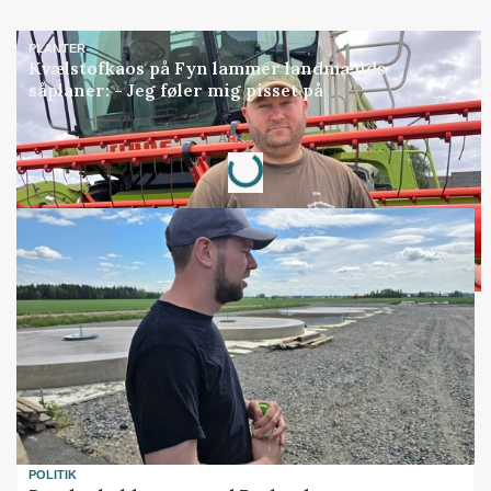
PLANTER
Kvælstofkaos på Fyn lammer landmænds
såplaner: - Jeg føler mig pisset på
Annonce
Loading...
POLITIK