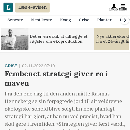
Læs e-avisen
LOGIN
MENU
Seneste
Mest læste
Kvæg
Grise
Planter
Mask
Det er en uskik at udlægge et
Nye aktierekorde
røgslør om økoproduktion
fra et 24-årigt f
GRISE
02-11-2022 07:19
Fembenet strategi giver ro i
maven
Fra den ene dag til den anden måtte Rasmus
Henneberg se sin forpagtede jord til sit veldrevne
økologiske sohold blive solgt. En nøje planlagt
strategi har gjort, at han nu ved præcist, hvad han
skal gøre i fremtiden. »Strategien giver først værdi,