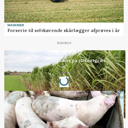
MASKINER
Forserie til selvkørende skårlægger afprøves i år
Annonce
ARRANGEMENT
Markvandring sætter fokus på elefantgræs
Annonce
Loading...