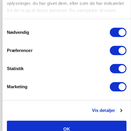
oplysninger, du har givet dem, eller som de har indsamlet
fra din brug af deres tjenester. Du samtykker til vores
KULTUR
Herregård holder høstdag
cookies, hvis du fortsætter med at anvende vores
hjemmeside.
Samtykkevalg
BUSINESS
Nødvendig
Konkurs rammer midtjysk maskinhandler efter
navneskifte
Præferencer
Se flere nyheder her
Loading...
Statistik
Annonce
Marketing
Vis detaljer
OK