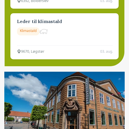
6392, Bolderslev
03. aug.
Leder til klimastald
Klimastald
9670, Løgstør
03. aug.