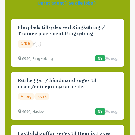
Opret agent
Se alle jobs
Elevplads tilbydes ved Ringkøbing /
Trainee placement Ringkøbing
Grise
6950, Ringkøbing
06. aug.
NY
Rørlægger / håndmand søges til
dræn/entreprenørarbejde.
Anlæg
Kloak
4690, Haslev
06. aug.
NY
Lastbilchauffør søges til Henrik Haves