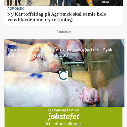
AGROMEK
Ny Kartoffeldag på Agromek skal samle hele
værdikæden om ny teknologi
Annonce
GRISE
Danish Crown slår igen i noteringsstrid: Tysk
gab er 3 kroner – ikke 4,30
Loading...
Annonce
Jobs
i samarbejde med
81
ledige stillinger