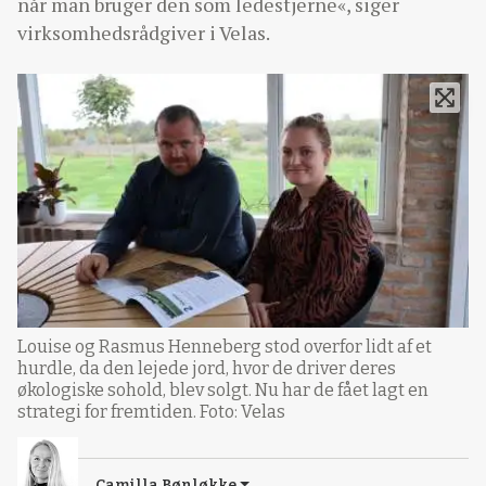
når man bruger den som ledestjerne«, siger
virksomhedsrådgiver i Velas.
Louise og Rasmus Henneberg stod overfor lidt af et
hurdle, da den lejede jord, hvor de driver deres
økologiske sohold, blev solgt. Nu har de fået lagt en
strategi for fremtiden. Foto: Velas
Camilla Bønløkke