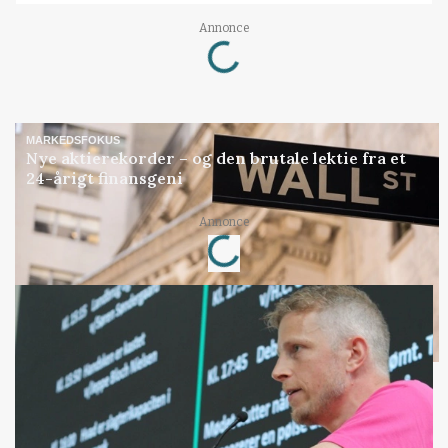
Loading...
Annonce
MARKEDSFOKUS
Nye aktierekorder – og den brutale lektie fra et
24-årigt finansgeni
Loading...
Annonce