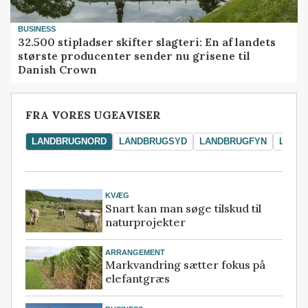
BUSINESS
32.500 stipladser skifter slagteri: En af landets
største producenter sender nu grisene til
Danish Crown
FRA VORES UGEAVISER
LANDBRUGNORD
LANDBRUGSYD
LANDBRUGFYN
LAND
KVÆG
Snart kan man søge tilskud til
naturprojekter
ARRANGEMENT
Markvandring sætter fokus på
elefantgræs