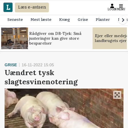
Læs e-avisen
LOGIN
MENU
Seneste
Mest læste
Kvæg
Grise
Planter
Mask
Rådgiver om DB-Tjek: Små
Ejer eller medej
justeringer kan give store
landbrugets ejer
besparelser
GRISE
16-11-2022 15:05
Uændret tysk
slagtesvinenotering