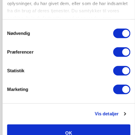
oplysninger, du har givet dem, eller som de har indsamlet
fra din brug af deres tjenester. Du samtykker til vores
cookies, hvis du fortsætter med at anvende vores
hjemmeside.
Samtykkevalg
Nødvendig
Præferencer
KVÆG
Snart kan man søge tilskud til naturprojekter
Statistik
Annonce
PLANTER
Marketing
Før såmaskinen kører: Her er efterårets største
skadedyrsrisici
Loading...
Annonce
Vis detaljer
OK