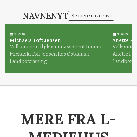
NAVNENYT
Se mere navnenyt
3. AUG.
3. AUG.
Michaela Toft Jepsen
Anette Pl
Velkommen til økonomiassistent trainee
Velkommen 
Michaela Toft Jepsen hos Østdansk
Anette Pl
Landboforening
Landbofor
MERE FRA L-