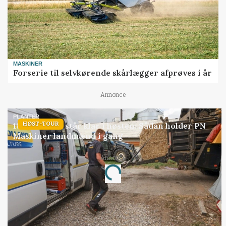
MASKINER
Forserie til selvkørende skårlægger afprøves i år
Annonce
PLANTER
HØST-TOUR
18 montører står klar i høsten: Sådan holder PN
Maskiner landmænd i gang
Annonce
Loading...
Jobs