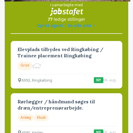
i samarbejde med
77
ledige stillinger
Opret agent
Se alle jobs
Elevplads tilbydes ved Ringkøbing /
Trainee placement Ringkøbing
Grise
6950, Ringkøbing
06. aug.
NY
Rørlægger / håndmand søges til
dræn/entreprenørarbejde.
Anlæg
Kloak
4690, Haslev
06. aug.
NY