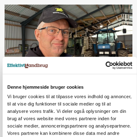
POLITIK
»Nu stopper I«: Landbrugsdebattør og
Denne hjemmeside bruger cookies
protestgruppe vil demonstrere mod ny
Vi bruger cookies til at tilpasse vores indhold og annoncer,
gødskningslov
til at vise dig funktioner til sociale medier og til at
Annonce
analysere vores trafik. Vi deler også oplysninger om din
brug af vores website med vores partnere inden for
sociale medier, annonceringspartnere og analysepartnere.
Vores partnere kan kombinere disse data med andre