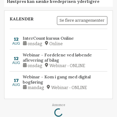
Høstpres kan sænke hvedeprisen yderligere
KALENDER
Se flere arrangementer
InterCount kursus Online
12
AUG
onsdag
Online
Webinar – Fordelene ved løbende
12
aflevering af bilag
AUG
onsdag
Webinar - ONLINE
Webinar – Kom i gang med digital
17
bogføring
AUG
mandag
Webinar - ONLINE
Loading...
Annonce