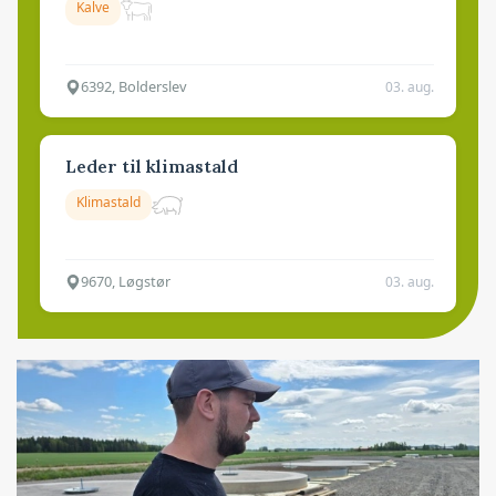
Kalve
6392, Bolderslev
03. aug.
Leder til klimastald
Klimastald
9670, Løgstør
03. aug.