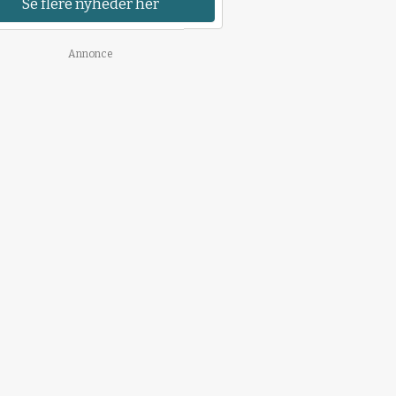
Se flere nyheder her
Annonce