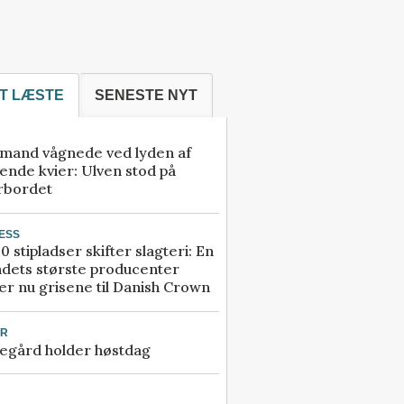
T LÆSTE
SENESTE NYT
mand vågnede ved lyden af
ende kvier: Ulven stod på
rbordet
ESS
0 stipladser skifter slagteri: En
ndets største producenter
r nu grisene til Danish Crown
UR
egård holder høstdag