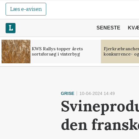
Læs e-avisen
SENESTE
KV
KWS Rallys topper årets
Fjerkræbranchen:
sortsforsøg i vinterbyg
konkurrence- og
GRISE
10-04-2024 14:49
Svineprodu
den fransk