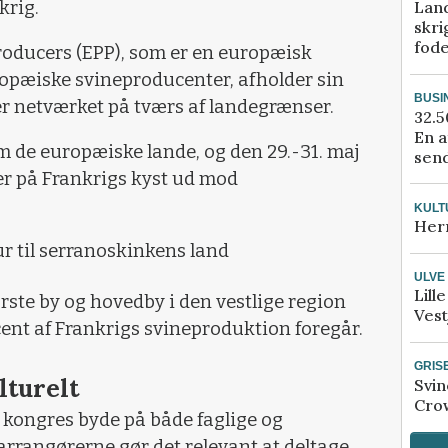
Lan
krig.
skri
fod
roducers (EPP), som er en europæisk
ropæiske svineproducenter, afholder sin
BUSI
ver netværket på tværs af landegrænser.
32.5
En a
 de europæiske lande, og den 29.-31. maj
send
ger på Frankrigs kyst ud mod
KULT
Her
r til serranoskinkens land
ULVE
Lill
rste by og hovedby i den vestlige region
Vest
cent af Frankrigs svineproduktion foregår.
GRIS
lturelt
Svin
Crow
e kongres byde på både faglige og
e arrangørerne gør det relevant at deltage