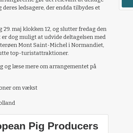
 deres ledsagere, der endda tilbydes et
9. maj klokken 12, og slutter fredag den
 er dog muligt at udvide deltagelsen med
osterøen Mont Saint-Michel i Normandiet,
tte top-turistattraktioner.
sig og læse mere om arrangementet på
ioner om vækst
olland
opean Pig Producers