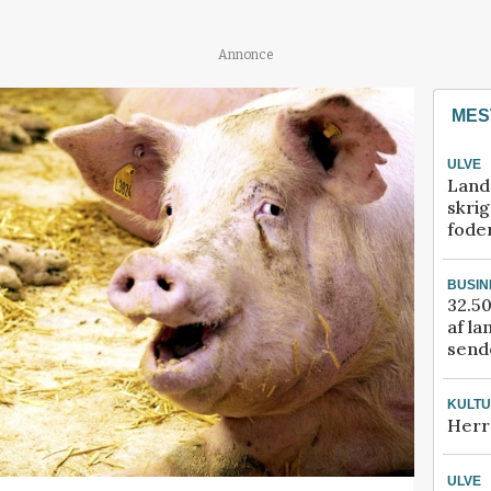
Annonce
MES
ULVE
Land
skrig
fode
BUSIN
32.50
af la
sende
KULT
Herr
ULVE