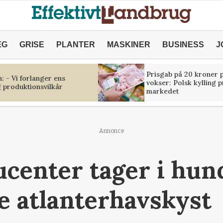
ÆG
GRISE
PLANTER
MASKINER
BUSINESS
J
Prisgab på 20 kroner p
 - Vi forlanger ens
vokser: Polsk kylling 
 produktionsvilkår
markedet
Annonce
center tager i hund
e atlanterhavskyst