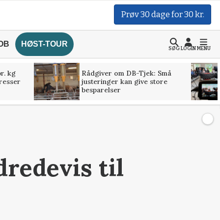
Prøv 30 dage for 30 kr.
OB
HØST-TOUR
SØG
LOGIN
MENU
r. kg
Rådgiver om DB-Tjek: Små
presser
justeringer kan give store
besparelser
redevis til