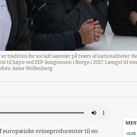
 er tradition for socialt samvær på tværs af nationaliteter. 
t til højre ved EEP-kongressen i Norge i 2017. Længst til ven
vfoto: Anne Wolfenberg
MES
f europæiske svineproducenter til en
ULVE