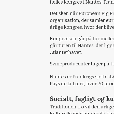
fælles kongres i Nantes, Fran
Det sker, når European Pig P
organisation, der samler eu
årlige kongres, hvor der bli
Kongressen går på tur mellem
går turen til Nantes, der lig
Atlanterhavet.
Svineproducenter tager på tu
Nantes er Frankrigs sjettestø
Pays de la Loire, hvor 70 pro
Socialt, fagligt og ku
Traditionen tro vil den årlig
kulturelle indslag, der ifølg