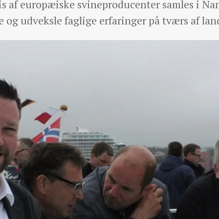
vis af europæiske svineproducenter samles i Nant
e og udveksle faglige erfaringer på tværs af la