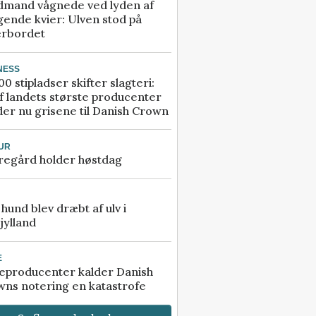
dmand vågnede ved lyden af
gende kvier: Ulven stod på
erbordet
NESS
00 stipladser skifter slagteri:
f landets største producenter
er nu grisene til Danish Crown
UR
regård holder høstdag
e hund blev dræbt af ulv i
jylland
E
eproducenter kalder Danish
ns notering en katastrofe