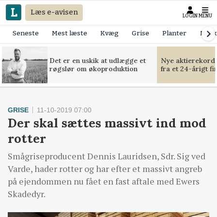
Læs e-avisen
LOGIN
MENU
Seneste
Mest læste
Kvæg
Grise
Planter
Mask
Det er en uskik at udlægge et
Nye aktierekorde
røgslør om økoproduktion
fra et 24-årigt f
GRISE
11-10-2019 07:00
Der skal sættes massivt ind mod
rotter
Smågriseproducent Dennis Lauridsen, Sdr. Sig ved
Varde, hader rotter og har efter et massivt angreb
på ejendommen nu fået en fast aftale med Ewers
Skadedyr.