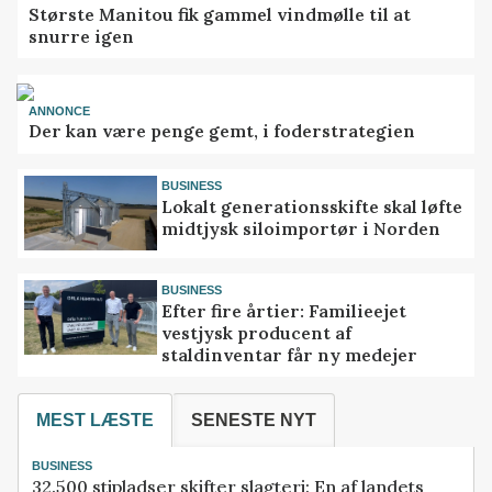
Største Manitou fik gammel vindmølle til at
snurre igen
ANNONCE
Der kan være penge gemt, i foderstrategien
BUSINESS
Lokalt generationsskifte skal løfte
midtjysk siloimportør i Norden
BUSINESS
Efter fire årtier: Familieejet
vestjysk producent af
staldinventar får ny medejer
MEST LÆSTE
SENESTE NYT
BUSINESS
32.500 stipladser skifter slagteri: En af landets