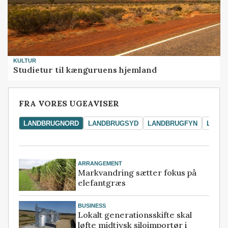
KULTUR
Studietur til kænguruens hjemland
FRA VORES UGEAVISER
LANDBRUGNORD
LANDBRUGSYD
LANDBRUGFYN
LAND
ARRANGEMENT
Markvandring sætter fokus på
elefantgræs
BUSINESS
Lokalt generationsskifte skal
løfte midtjysk siloimportør i