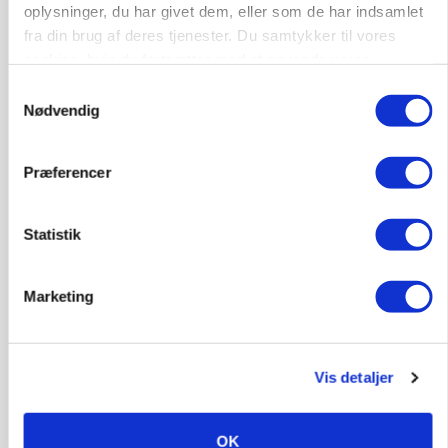
oplysninger, du har givet dem, eller som de har indsamlet
9681, Ranum
03. aug.
fra din brug af deres tjenester. Du samtykker til vores
cookies, hvis du fortsætter med at anvende vores
hjemmeside.
Samtykkevalg
Kalvepasser til ejendom i udvikling søges
Nødvendig
Kalve
Præferencer
6392, Bolderslev
03. aug.
Statistik
Leder til klimastald
Marketing
Klimastald
Vis detaljer
9670, Løgstør
03. aug.
OK