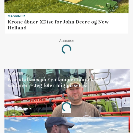
MASKINER
Krone åbner XDisc for John Deere og New
Holland
Annonce
Loading...
PLANTER
Kvælstofkaos på Fyn lammer landmænds
såplaner: - Jeg føler mig pisset på
Annonce
Loading...