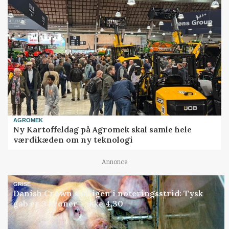
AGROMEK
Ny Kartoffeldag på Agromek skal samle hele
værdikæden om ny teknologi
Annonce
GRISE
Danish Crown slår igen i noteringsstrid: Tysk
gab er 3 kroner – ikke 4,30
Annonce