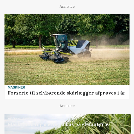
Annonce
MASKINER
Forserie til selvkørende skårlægger afprøves i år
Annonce
ARRANGEMENT
Markvandring sætter fokus på elefantgræs