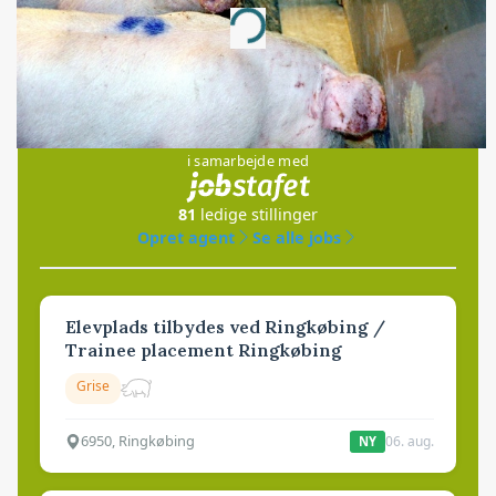
Loading...
Jobs
i samarbejde med
81
ledige stillinger
Opret agent
Se alle jobs
Elevplads tilbydes ved Ringkøbing /
Trainee placement Ringkøbing
Grise
6950, Ringkøbing
06. aug.
NY