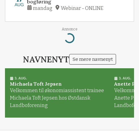
bogføring
AUG
mandag
Webinar - ONLINE
Annonce
Loading...
NAVNENYT
Se mere navnenyt
3. AUG.
3. AUG.
Michaela Toft Jepsen
Anette Pl
Velkommen til økonomiassistent trainee
Velkommen 
Michaela Toft Jepsen hos Østdansk
Anette Pl
Landboforening
Landbofor