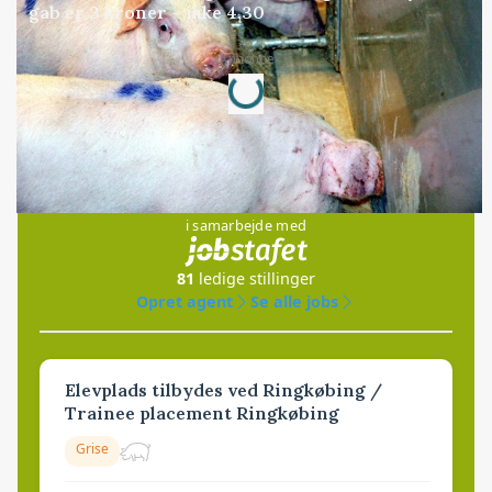
gab er 3 kroner – ikke 4,30
Loading...
Annonce
Jobs
i samarbejde med
81
ledige stillinger
Opret agent
Se alle jobs
Elevplads tilbydes ved Ringkøbing /
Trainee placement Ringkøbing
Grise