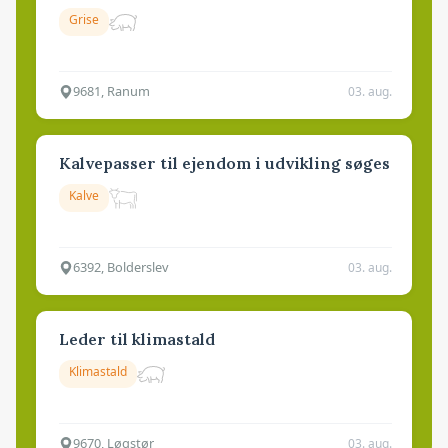
Grise
9681, Ranum
03. aug.
Kalvepasser til ejendom i udvikling søges
Kalve
6392, Bolderslev
03. aug.
Leder til klimastald
Klimastald
9670, Løgstør
03. aug.