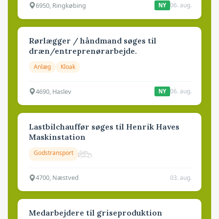
6950, Ringkøbing
06. aug.
NY
Rørlægger / håndmand søges til
dræn/entreprenørarbejde.
Anlæg
Kloak
4690, Haslev
06. aug.
NY
Lastbilchauffør søges til Henrik Haves
Maskinstation
Godstransport
4700, Næstved
03. aug.
Medarbejdere til griseproduktion