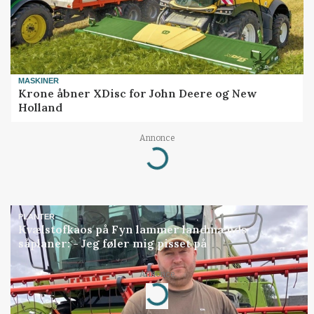
MASKINER
Krone åbner XDisc for John Deere og New
Holland
Annonce
Loading...
PLANTER
Kvælstofkaos på Fyn lammer landmænds
såplaner: - Jeg føler mig pisset på
Annonce
Loading...