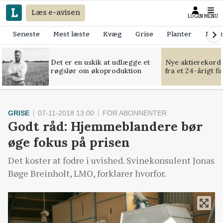
Læs e-avisen
LOGIN
MENU
Seneste
Mest læste
Kvæg
Grise
Planter
Mask
Det er en uskik at udlægge et
Nye aktierekorde
røgslør om økoproduktion
fra et 24-årigt f
GRISE
07-11-2018 13:00
FOR ABONNENTER
Godt råd: Hjemmeblandere bør
øge fokus på prisen
Det koster at fodre i uvished. Svinekonsulent Jonas
Bøge Breinholt, LMO, forklarer hvorfor.