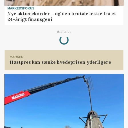
MARKEDSFOKUS
Nye aktierekorder – og den brutale lektie fra et
24-årigt finansgeni
Loading...
Annonce
MARKED
Høstpres kan sænke hvedeprisen yderligere