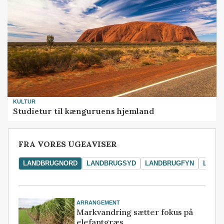
KULTUR
Studietur til kænguruens hjemland
FRA VORES UGEAVISER
LANDBRUGNORD
LANDBRUGSYD
LANDBRUGFYN
LAND
ARRANGEMENT
Markvandring sætter fokus på
elefantgræs