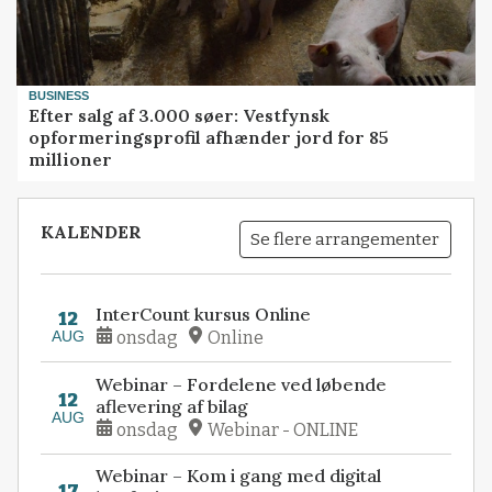
BUSINESS
Efter salg af 3.000 søer: Vestfynsk
opformeringsprofil afhænder jord for 85
millioner
KALENDER
Se flere arrangementer
InterCount kursus Online
12
AUG
onsdag
Online
Webinar – Fordelene ved løbende
12
aflevering af bilag
AUG
onsdag
Webinar - ONLINE
Webinar – Kom i gang med digital
17