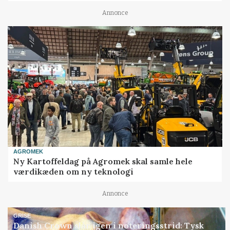
Annonce
AGROMEK
Ny Kartoffeldag på Agromek skal samle hele
værdikæden om ny teknologi
Annonce
GRISE
Danish Crown slår igen i noteringsstrid: Tysk