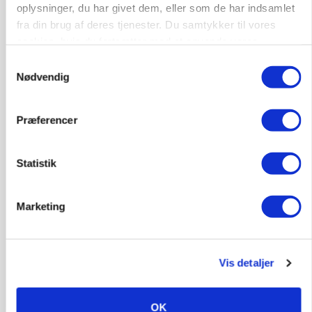
oplysninger, du har givet dem, eller som de har indsamlet
ARRANGEMENT
Markvandring sætter fokus på elefantgræs
fra din brug af deres tjenester. Du samtykker til vores
cookies, hvis du fortsætter med at anvende vores
Annonce
hjemmeside.
Samtykkevalg
Loading...
Nødvendig
Præferencer
Statistik
Marketing
Vis detaljer
MARKED
Grisenoteringen står stille
OK