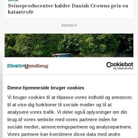
GRISE
Svineproducenter kalder Danish Crowns pris en
katastrofe
Annonce
Denne hjemmeside bruger cookies
Vi bruger cookies til at tilpasse vores indhold og annoncer,
til at vise dig funktioner til sociale medier og til at
MASKINER
analysere vores trafik. Vi deler også oplysninger om din
Forserie til selvkørende skårlægger afprøves i år
brug af vores website med vores partnere inden for
sociale medier, annonceringspartnere og analysepartnere.
Annonce
Vores partnere kan kombinere disse data med andre