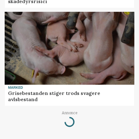
skadedyrsrisici
MARKED
Grisebestanden stiger trods svagere
avlsbestand
Annonce
Loading...