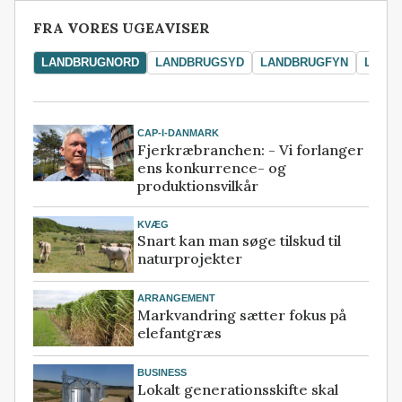
FRA VORES UGEAVISER
LANDBRUGNORD
LANDBRUGSYD
LANDBRUGFYN
LAND
CAP-I-DANMARK
Fjerkræbranchen: - Vi forlanger
ens konkurrence- og
produktionsvilkår
KVÆG
Snart kan man søge tilskud til
naturprojekter
ARRANGEMENT
Markvandring sætter fokus på
elefantgræs
BUSINESS
Lokalt generationsskifte skal