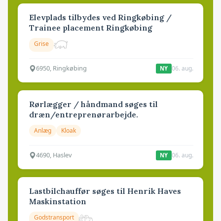
Elevplads tilbydes ved Ringkøbing /
Trainee placement Ringkøbing
Grise
6950, Ringkøbing
06. aug.
NY
Rørlægger / håndmand søges til
dræn/entreprenørarbejde.
Anlæg
Kloak
4690, Haslev
06. aug.
NY
Lastbilchauffør søges til Henrik Haves
Maskinstation
Godstransport