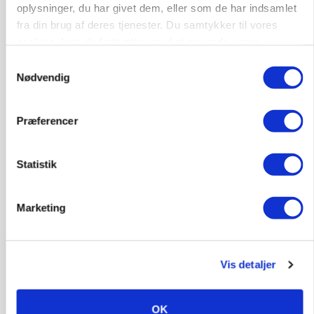
Ejer eller medejer? Nyt tv-format udfordrer
oplysninger, du har givet dem, eller som de har indsamlet
landbrugets ejerstruktur
fra din brug af deres tjenester. Du samtykker til vores
cookies, hvis du fortsætter med at anvende vores
hjemmeside.
Samtykkevalg
Nødvendig
Præferencer
Statistik
Marketing
MARKEDSFOKUS
Prisgab på 20 kroner pr. kg vokser: Polsk kylling
presser markedet
Vis detaljer
OK