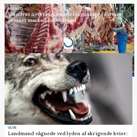
MARKED
Uændret notering: Spæde lyspunkter i fortsat
presset marked for oksekød
Annonce
Loading...
ULVE
Landmand vågnede ved lyden af skrigende kvier: