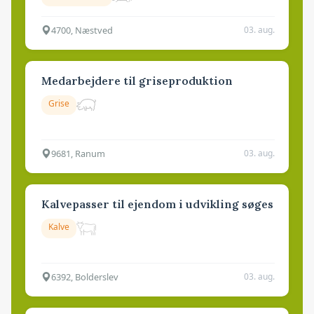
4700, Næstved
03. aug.
Medarbejdere til griseproduktion
Grise
9681, Ranum
03. aug.
Kalvepasser til ejendom i udvikling søges
Kalve
6392, Bolderslev
03. aug.