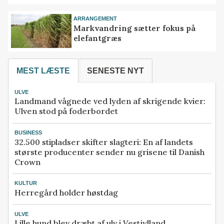
ARRANGEMENT
Markvandring sætter fokus på
elefantgræs
MEST LÆSTE
SENESTE NYT
ULVE
Landmand vågnede ved lyden af skrigende kvier:
Ulven stod på foderbordet
BUSINESS
32.500 stipladser skifter slagteri: En af landets
største producenter sender nu grisene til Danish
Crown
KULTUR
Herregård holder høstdag
ULVE
Lille hund blev dræbt af ulv i Vestjylland