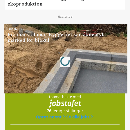
økoproduktion
Annonce
BUSINESS
Fra mark til mur: Byggeriet kan åbne nyt
marked for biokul
Loading...
Annonce
Jobs
i samarbejde med
76
ledige stillinger
Opret agent
Se alle jobs