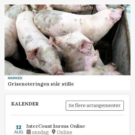
MARKED
Grisenoteringen står stille
KALENDER
Se flere arrangementer
InterCount kursus Online
12
AUG
onsdag
Online