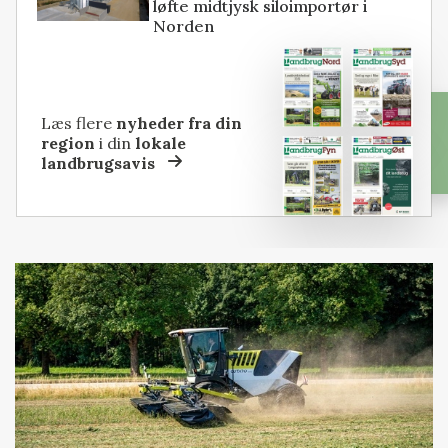
løfte midtjysk siloimportør i
Norden
Læs flere
nyheder fra din
region
i din
lokale
landbrugsavis