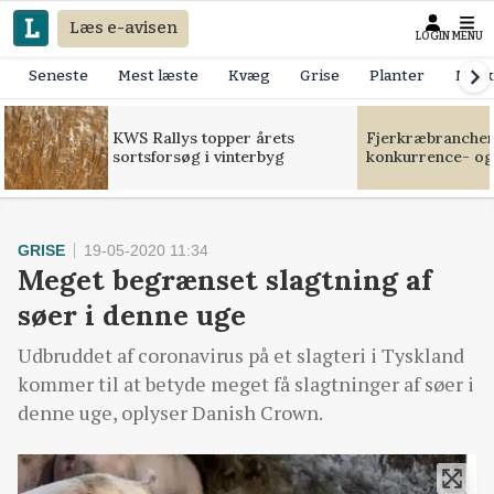
Læs e-avisen
LOGIN
MENU
Seneste
Mest læste
Kvæg
Grise
Planter
Mask
KWS Rallys topper årets
Fjerkræbranchen:
sortsforsøg i vinterbyg
konkurrence- og
GRISE
19-05-2020 11:34
Meget begrænset slagtning af
søer i denne uge
Udbruddet af coronavirus på et slagteri i Tyskland
kommer til at betyde meget få slagtninger af søer i
denne uge, oplyser Danish Crown.