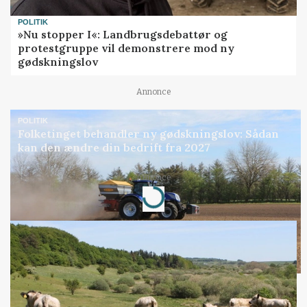
POLITIK
»Nu stopper I«: Landbrugsdebattør og
protestgruppe vil demonstrere mod ny
gødskningslov
Annonce
POLITIK
Folketinget behandler ny gødskningslov: Sådan
kan den ændre din bedrift fra 2027
Annonce
Loading...