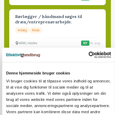
Rørlægger / håndmand søges til
dræn/entreprenørarbejde.
Anlæg
Kloak
4690, Haslev
06. aug.
NY
Lastbilchauffør søges til Henrik Haves
Maskinstation
Denne hjemmeside bruger cookies
Godstransport
Vi bruger cookies til at tilpasse vores indhold og annoncer,
til at vise dig funktioner til sociale medier og til at
4700, Næstved
03. aug.
analysere vores trafik. Vi deler også oplysninger om din
brug af vores website med vores partnere inden for
sociale medier, annonceringspartnere og analysepartnere.
Medarbejdere til griseproduktion
Vores partnere kan kombinere disse data med andre