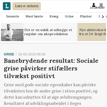
Læs e-avisen
LOGIN
MENU
Seneste
Mest læste
Kvæg
Grise
Planter
Mask
Det er en uskik at udlægge et
Nye aktierekorde
røgslør om økoproduktion
fra et 24-årigt f
GRISE
15-02-2019 09:00
Banebrydende resultat: Sociale
grise påvirker stifællers
tilvækst positivt
Grise med gode sociale egenskaber kan påvirke
tilvæksten hos de andre grise i stien positivt, og
dette kan udnyttes til at øge avlsfremgangen.
Resultatet af udviklingsarbejdet i Seges