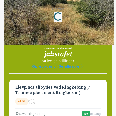
Annonce
Loading...
Jobs
i samarbejde med
80
ledige stillinger
Opret agent
Se alle jobs
Elevplads tilbydes ved Ringkøbing /
Trainee placement Ringkøbing
Grise
6950, Ringkøbing
06. aug.
NY