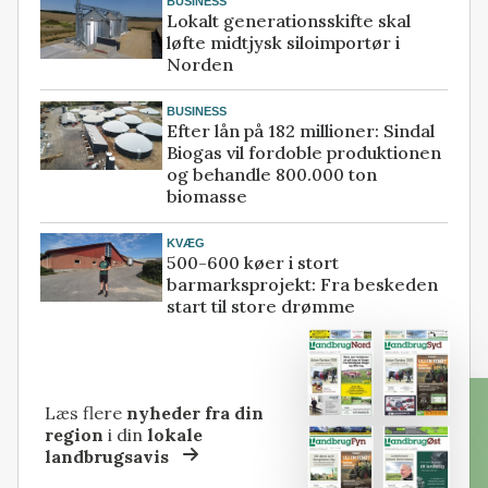
BUSINESS
Lokalt generationsskifte skal
løfte midtjysk siloimportør i
Norden
BUSINESS
Efter lån på 182 millioner: Sindal
Biogas vil fordoble produktionen
og behandle 800.000 ton
biomasse
KVÆG
500-600 køer i stort
barmarksprojekt: Fra beskeden
start til store drømme
Læs flere
nyheder fra din
region
i din
lokale
landbrugsavis