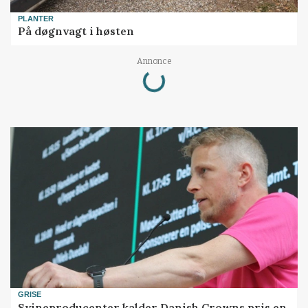
PLANTER
På døgnvagt i høsten
Loading...
Annonce
GRISE
Svineproducenter kalder Danish Crowns pris en