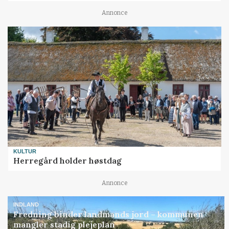
Annonce
KULTUR
Herregård holder høstdag
Annonce
INDLAND
Fredning binder landmands jord – kommunen
mangler stadig plejeplan