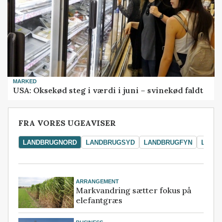
MARKED
USA: Oksekød steg i værdi i juni – svinekød faldt
FRA VORES UGEAVISER
LANDBRUGNORD
LANDBRUGSYD
LANDBRUGFYN
LAND
ARRANGEMENT
Markvandring sætter fokus på
elefantgræs