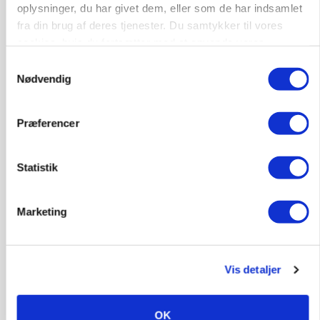
Grise
oplysninger, du har givet dem, eller som de har indsamlet
fra din brug af deres tjenester. Du samtykker til vores
cookies, hvis du fortsætter med at anvende vores
9681, Ranum
03. aug.
hjemmeside.
Samtykkevalg
Nødvendig
Kalvepasser til ejendom i udvikling søges
Præferencer
Kalve
Statistik
6392, Bolderslev
03. aug.
Marketing
Leder til klimastald
Klimastald
Vis detaljer
9670, Løgstør
03. aug.
OK