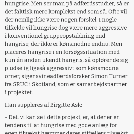
hungrise. Men ser man på adfærdsstudier, så er
det faktisk mere komplekst end som så. Ofte vil
der nemlig ikke være nogen forskel. I nogle
tilfælde vil hungrise dog være mere aggressive
i konventionel gruppeopstaldning end
hangrise, der ikke er kønsmodne endnu. Men
placeres hangrise i en forsøgssituation med
kun én anden ukendt hangris, så opfører de sig
pludselig ligeså aggressivt som kønsmodne
orner, siger svineadfærdsforsker Simon Turner
fra SRUC i Skotland, som er samarbejdspartner
i projektet.
Han suppleres af Birgitte Ask:
- Det, vi kan se i dette projekt, er, at der er en
tendens til at hungrise med gode anlæg for
egen tilvækst hæmmer deres stifællers tilvækst,