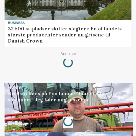
BUSINESS
32.500 stipladser skifter slagteri: En af landets
største producenter sender nu grisene til
Danish Crown
Loading...
Annonce
PLANTER
Kvælstofkaos på Fyn lammer landmænds
såplaner: - Jeg føler mig pisset på
Loading...
Annonce