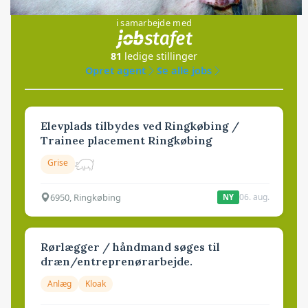
i samarbejde med
81
ledige stillinger
Opret agent
Se alle jobs
Elevplads tilbydes ved Ringkøbing /
Trainee placement Ringkøbing
Grise
6950, Ringkøbing
06. aug.
NY
Rørlægger / håndmand søges til
dræn/entreprenørarbejde.
Anlæg
Kloak