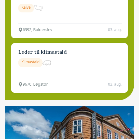
Kalve
6392, Bolderslev
03. aug.
Leder til klimastald
Klimastald
9670, Løgstør
03. aug.