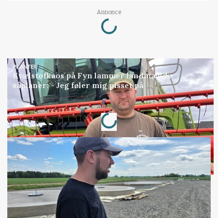
Annonce
Loading...
PLANTER
Kvælstofkaos på Fyn lammer landmænds
såplaner: - Jeg føler mig pisset på
Annonce
Loading...