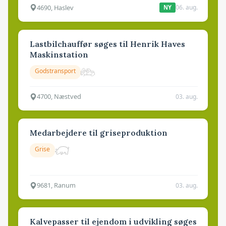
4690, Haslev
06. aug.
NY
Lastbilchauffør søges til Henrik Haves
Maskinstation
Godstransport
4700, Næstved
03. aug.
Medarbejdere til griseproduktion
Grise
9681, Ranum
03. aug.
Kalvepasser til ejendom i udvikling søges