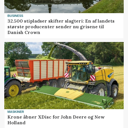
BUSINESS
32.500 stipladser skifter slagteri: En af landets
største producenter sender nu grisene til
Danish Crown
MASKINER
Krone åbner XDisc for John Deere og New
Holland