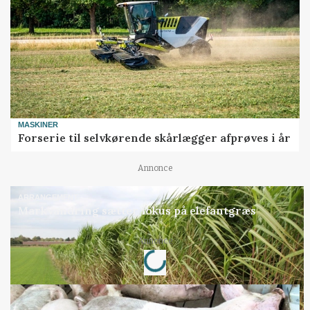
MASKINER
Forserie til selvkørende skårlægger afprøves i år
Annonce
ARRANGEMENT
Markvandring sætter fokus på elefantgræs
Annonce
Loading...