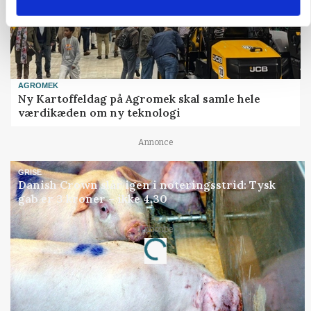
AGROMEK
Ny Kartoffeldag på Agromek skal samle hele
værdikæden om ny teknologi
Annonce
GRISE
Danish Crown slår igen i noteringsstrid: Tysk
gab er 3 kroner – ikke 4,30
Loading...
Annonce
Jobs