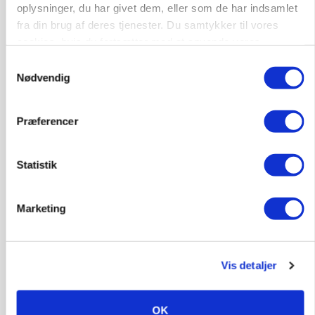
oplysninger, du har givet dem, eller som de har indsamlet
fra din brug af deres tjenester. Du samtykker til vores
cookies, hvis du fortsætter med at anvende vores
hjemmeside.
Samtykkevalg
Nødvendig
Præferencer
INDLAND
Statistik
Fredning binder landmands jord – kommunen
mangler stadig plejeplan
Marketing
Annonce
Vis detaljer
OK