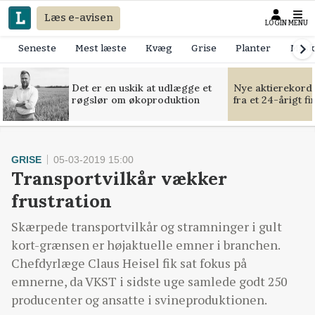
Læs e-avisen
LOGIN
MENU
Seneste
Mest læste
Kvæg
Grise
Planter
Mask
Det er en uskik at udlægge et
Nye aktierekorde
røgslør om økoproduktion
fra et 24-årigt f
GRISE
05-03-2019 15:00
Transportvilkår vækker
frustration
Skærpede transportvilkår og stramninger i gult
kort-grænsen er højaktuelle emner i branchen.
Chefdyrlæge Claus Heisel fik sat fokus på
emnerne, da VKST i sidste uge samlede godt 250
producenter og ansatte i svineproduktionen.