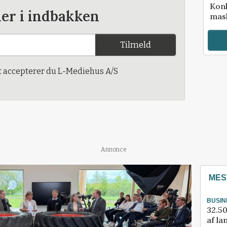
Kon
der i indbakken
mask
Tilmeld
t accepterer du L-Mediehus A/S
Annonce
MES
BUSIN
32.50
af la