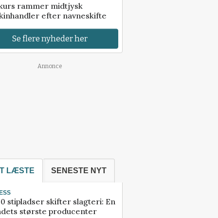
kurs rammer midtjysk
inhandler efter navneskifte
Se flere nyheder her
Annonce
T LÆSTE
SENESTE NYT
ESS
0 stipladser skifter slagteri: En
ndets største producenter