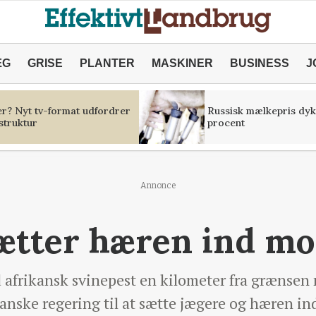
ÆG
GRISE
PLANTER
MASKINER
BUSINESS
J
er? Nyt tv-format udfordrer
Russisk mælkepris dyk
struktur
procent
Annonce
ætter hæren ind mo
d afrikansk svinepest en kilometer fra grænsen
ranske regering til at sætte jægere og hæren in