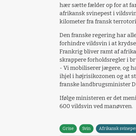
hær sætte fælder op for at fa
afrikansk svinepest i vildsvi
kilometer fra fransk terroto
Den franske regering har all
forhindre vildsvin i at krydse
Frankrig bliver ramt af afrik
skrappere forholdsregler i br
- Vi mobiliserer jægere, og hæ
ihjel i højrisikozonen og at 
franske landbrugsminister Di
Ifølge ministeren er det men
600 vildsvin ved manøvren.
Grise
Svin
Afrikansk svinepe