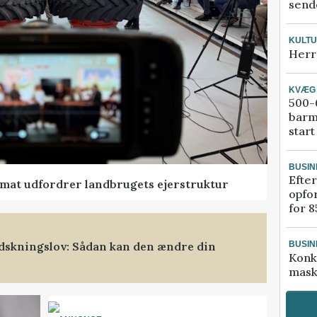
sende
KULT
Herr
KVÆG
500-6
barm
start
BUSIN
Efter
ormat udfordrer landbrugets ejerstruktur
opfo
for 8
dskningslov: Sådan kan den ændre din
BUSIN
Konk
mask