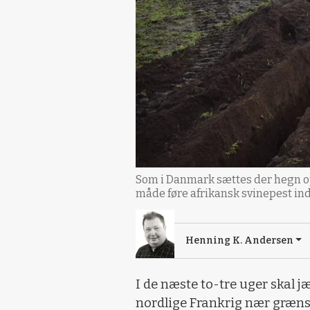
Som i Danmark sættes der hegn op v
måde føre afrikansk svinepest ind
Henning K. Andersen
I de næste to-tre uger skal j
nordlige Frankrig nær grænse