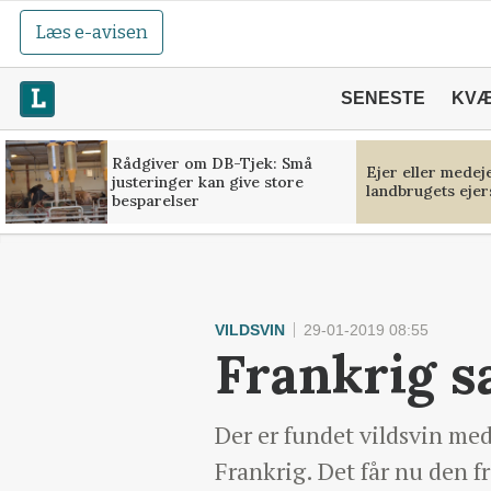
Læs e-avisen
SENESTE
KV
Rådgiver om DB-Tjek: Små
Ejer eller medej
justeringer kan give store
landbrugets ejer
besparelser
VILDSVIN
29-01-2019 08:55
Frankrig s
Der er fundet vildsvin me
Frankrig. Det får nu den f