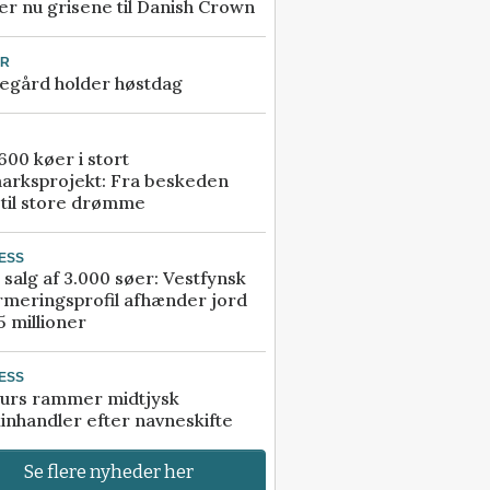
r nu grisene til Danish Crown
UR
egård holder høstdag
00 køer i stort
arksprojekt: Fra beskeden
 til store drømme
ESS
 salg af 3.000 søer: Vestfynsk
rmeringsprofil afhænder jord
5 millioner
ESS
urs rammer midtjysk
inhandler efter navneskifte
Se flere nyheder her