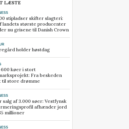
T LÆSTE
NESS
00 stipladser skifter slagteri:
f landets største producenter
er nu grisene til Danish Crown
UR
regård holder høstdag
G
600 køer i stort
marksprojekt: Fra beskeden
t til store drømme
NESS
r salg af 3.000 søer: Vestfynsk
rmeringsprofil afhænder jord
85 millioner
NESS