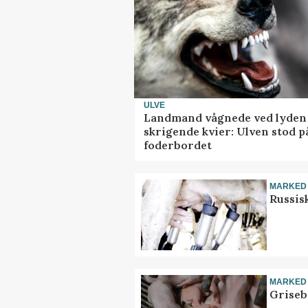
ULVE
Landmand vågnede ved lyden 
skrigende kvier: Ulven stod p
foderbordet
MARKED
Russis
MARKED
Griseb