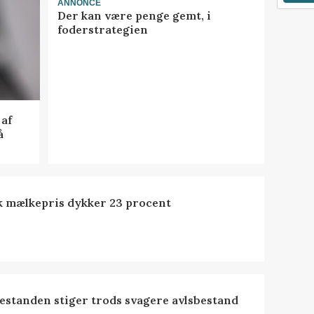
ANNONCE
Der kan være penge gemt, i
foderstrategien
af
å
k mælkepris dykker 23 procent
estanden stiger trods svagere avlsbestand