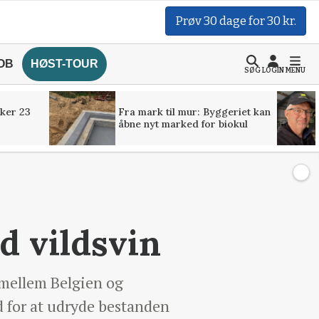
Prøv 30 dage for 30 kr.
OB
HØST-TOUR
SØG
LOGIN
MENU
ker 23
Fra mark til mur: Byggeriet kan
åbne nyt marked for biokul
d vildsvin
 mellem Belgien og
d for at udryde bestanden