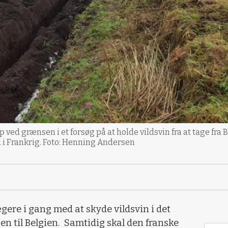
ed grænsen i et forsøg på at holde vildsvin fra at tage fra B
 i Frankrig. Foto: Henning Andersen
ægere i gang med at skyde vildsvin i det
n til Belgien. Samtidig skal den franske