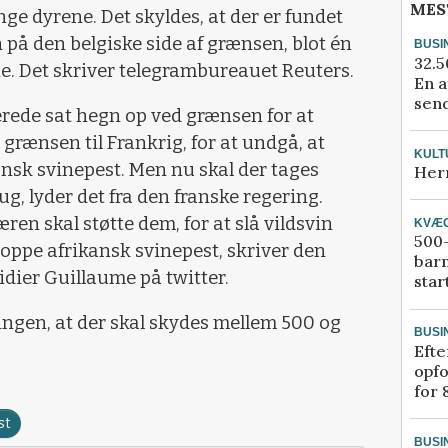
MES
nge dyrene. Det skyldes, at der er fundet
n på den belgiske side af grænsen, blot én
BUSI
32.5
rie. Det skriver telegrambureauet Reuters.
En a
send
erede sat hegn op ved grænsen for at
 grænsen til Frankrig, for at undgå, at
KULT
ansk svinepest. Men nu skal der tages
Her
ug, lyder det fra den franske regering.
ren skal støtte dem, for at slå vildsvin
KVÆ
500-
stoppe afrikansk svinepest, skriver den
bar
dier Guillaume på twitter.
star
ingen, at der skal skydes mellem 500 og
BUSI
Efte
opfo
for 
st
BUSI